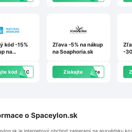
ý kód -15%
Zľava -5% na nákup
Zľ
up na
na Soaphoria.sk
-30
love
min
pro
jte kód
PC1C
Získajte
exte
Z
Mar
zľavu
ormace o Spaceylon.sk
ylon.sk je internetový obchod zameraný na ajurvédsku koz