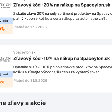
Zľavový kód -20% na nákup na Spaceylon.sk
Získajte zľavu 20% na celý sortiment produktov na Spaceylo
platný kupón v košíku a cena nákupu sa automatne zníži.
ý kód
Platné do 17.6.2026
0%
Spaceylon.sk
Zľavový kód -10% na nákup na Spaceylon.sk
Uplatnite si zľavu 10% pri objednávke produktov na Spacey
košíku a získajte výhodnejšiu cenu za vybraný tovar.
ý kód
Platné do 31.5.2026
0%
ne zľavy a akcie