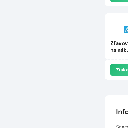
Zľavov
na nák
Bewit.
Získa
Inf
Space