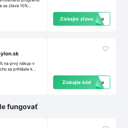
e sa zľava 10%
jdete v odkaze.
Získajte zľavu
exte
ylon.sk
0% na prvý nákup v
ho sa prihláste k
a stránke. Vďaka
zívne ponuky. Tešte sa
Získajte kód
exte
le fungovať