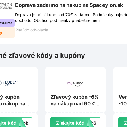
Doprava zadarmo na nákup na Spaceylon.sk
Doprava je pri nákupe nad 70€ zadarmo. Podmienky nájdet
obchodu. Obchod podmienky priebežne mení.
 zdarma
Platí do odvolania
é zľavové kódy a kupóny
ý kupón
Zľavový kupón -6%
Ver
a nákup na
na nákup nad 60 €
-10
sk
na Myaustria.sk
101
jte kód
topk
Získajte kód
3426
Z