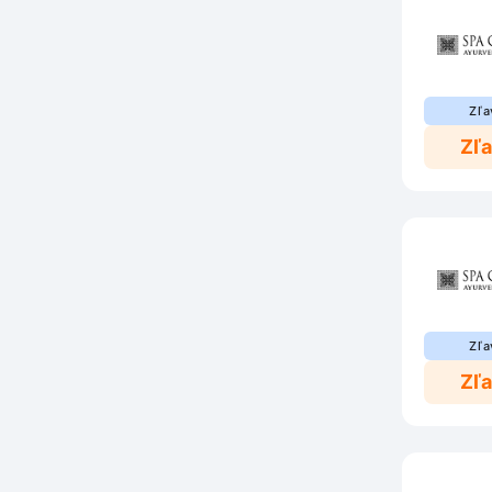
Zľa
Zľ
Zľa
Zľ