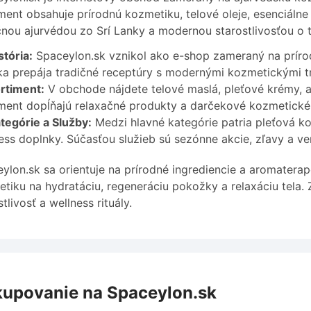
ment obsahuje prírodnú kozmetiku, telové oleje, esenciálne
čnou ajurvédou zo Srí Lanky a modernou starostlivosťou o t
stória:
Spaceylon.sk vznikol ako e-shop zameraný na prírod
a prepája tradičné receptúry s modernými kozmetickými t
rtiment:
V obchode nájdete telové maslá, pleťové krémy, ar
ment dopĺňajú relaxačné produkty a darčekové kozmetické 
tegórie a Služby:
Medzi hlavné kategórie patria pleťová ko
ess doplnky. Súčasťou služieb sú sezónne akcie, zľavy a v
ylon.sk sa orientuje na prírodné ingrediencie a aromatera
tiku na hydratáciu, regeneráciu pokožky a relaxáciu tela.
stlivosť a wellness rituály.
upovanie na Spaceylon.sk