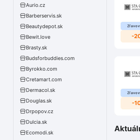
Aurio.cz
Barberservis.sk
Beautydepot.sk
Zľavov
-2
Bewit.love
Brasty.sk
Budsforbuddies.com
Byrokko.com
Cretamart.com
Dermacol.sk
Zľavov
Douglas.sk
-1
Drpopov.cz
Dulcia.sk
Aktuál
Ecomodi.sk