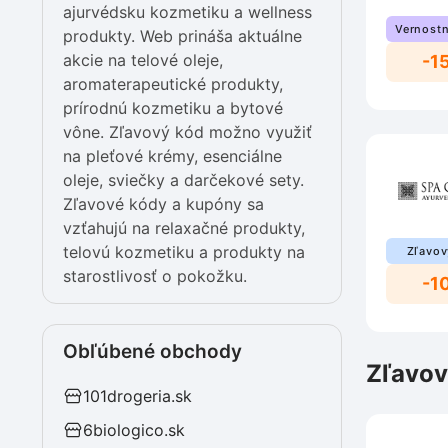
ajurvédsku kozmetiku a wellness
Vernostn
produkty. Web prináša aktuálne
akcie na telové oleje,
-1
aromaterapeutické produkty,
prírodnú kozmetiku a bytové
vône. Zľavový kód možno využiť
na pleťové krémy, esenciálne
oleje, sviečky a darčekové sety.
Zľavové kódy a kupóny sa
vzťahujú na relaxačné produkty,
telovú kozmetiku a produkty na
Zľavov
starostlivosť o pokožku.
-1
Obľúbené obchody
Zľavov
101drogeria.sk
6biologico.sk