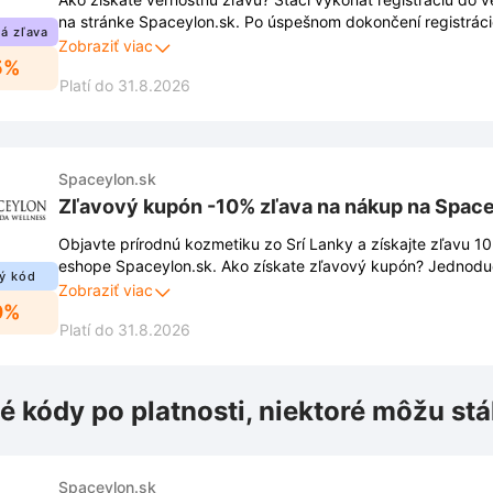
na stránke Spaceylon.sk. Po úspešnom dokončení registráci
á zľava
aktivuje automaticky pri každom nákupe. Viac informácií ná
Zobraziť viac
5%
Platí do 31.8.2026
Spaceylon.sk
Zľavový kupón -10% zľava na nákup na Space
Objavte prírodnú kozmetiku zo Srí Lanky a získajte zľavu 1
eshope Spaceylon.sk. Ako získate zľavový kupón? Jednoduc
ý kód
odberu newslettera prostredníctvom vyskakovacieho okna n
Zobraziť viac
0%
registrácii vám už neuniknú žiadne novinky, zľavy ani exklu
Platí do 31.8.2026
z výhodnejšieho nákupu kvalitných produktov ešte dnes.
é kódy po platnosti, niektoré môžu stá
Spaceylon.sk