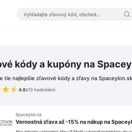
ové kódy a kupóny na Spacey
e tie najlepšie zľavové kódy a zľavy na Spaceylon.s
★
★
★
4.8
z
13 hodnotení
Spaceylon.sk
Vernostná zľava až -15% na nákup na Spacey
Ako získate vernostnú zľavu? Stačí vykonať registráciu do