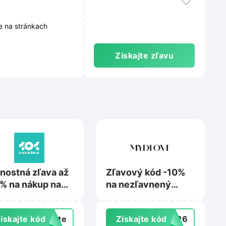
e na stránkach
Získajte zľavu
nostná zľava až
Zľavový kód -10%
% na nákup na
na nezľavnený
drogeria.sk
tovar na
Mydlove.com
ískajte kód
exte
Získajte kód
VE26