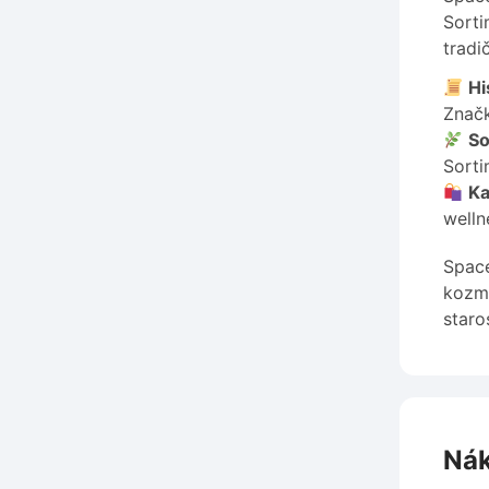
Sorti
tradi
Hi
Značk
So
Sorti
Ka
welln
Space
kozme
staro
Nák