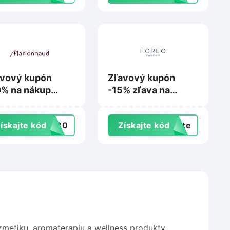
avový kupón
Zľavový kupón
% na nákup
-15% zľava na
imálně 2
nákup na Foreo.com
duktov na
ískajte kód
VE30
Získajte kód
exte
ionnaud.sk
metiku, aromaterapiu a wellness produkty.