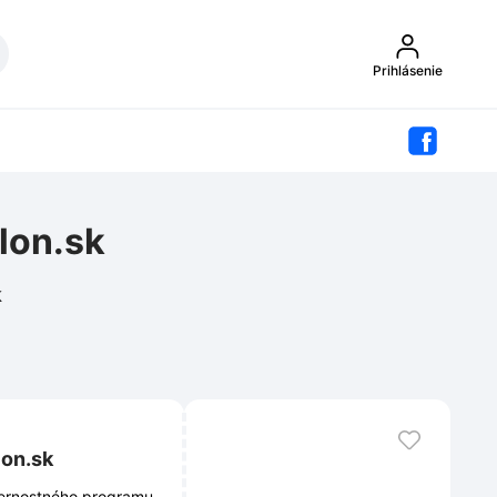
Prihlásenie
lon.sk
k
lon.sk
 vernostného programu