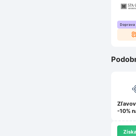
Doprava
Podobn
Zľavov
-10% n
Lobey.
Získa