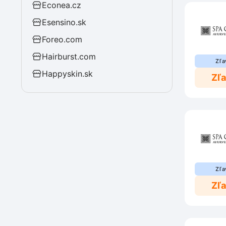
Econea.cz
Esensino.sk
Foreo.com
Hairburst.com
Zľa
Happyskin.sk
Zľ
Zľa
Zľ