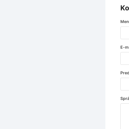
Ko
Men
E-ma
Pre
Sprá