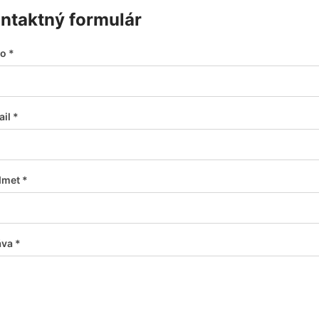
ntaktný formulár
o *
il *
dmet *
va *