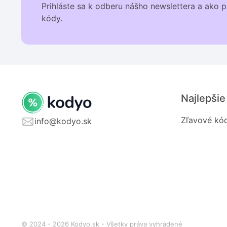
Prihláste sa k odberu nášho newslettera a ako p
kódy.
Najlepšie
Zľavové kód
info@kodyo.sk
© 2024 - 2026 Kodyo.sk - Všetky práva vyhradené