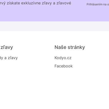
rvý získate exkluzívne zľavy a zľavové
Prihlásením na 
 zľavy
Naše stránky
y a zľavy
Kodyo.cz
Facebook