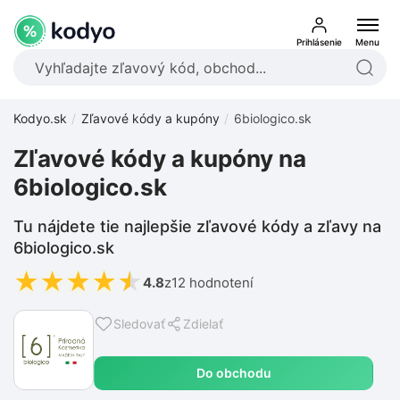
Prihlásenie
Menu
Kodyo.sk
Zľavové kódy a kupóny
6biologico.sk
Zľavové kódy a kupóny na
6biologico.sk
Tu nájdete tie najlepšie zľavové kódy a zľavy na
6biologico.sk
★
★
★
★
★
4.8
z
12 hodnotení
Sledovať
Zdielať
Do obchodu