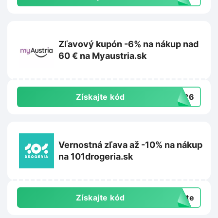
Zľavový kupón -6% na nákup nad
60 € na Myaustria.sk
Získajte kód
3426
Vernostná zľava až -10% na nákup
na 101drogeria.sk
Získajte kód
exte