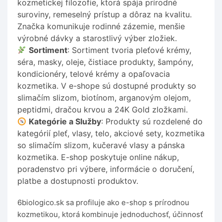
kozmetickej filozofie, ktorá spája prírodné
suroviny, remeselný prístup a dôraz na kvalitu.
Značka komunikuje rodinné zázemie, menšie
výrobné dávky a starostlivý výber zložiek.
Sortiment
: Sortiment tvoria pleťové krémy,
séra, masky, oleje, čistiace produkty, šampóny,
kondicionéry, telové krémy a opaľovacia
kozmetika. V e-shope sú dostupné produkty so
slimačím slizom, biotínom, arganovým olejom,
peptidmi, dračou krvou a 24K Gold zložkami.
Kategórie a Služby
: Produkty sú rozdelené do
kategórií pleť, vlasy, telo, akciové sety, kozmetika
so slimačím slizom, kučeravé vlasy a pánska
kozmetika. E-shop poskytuje online nákup,
poradenstvo pri výbere, informácie o doručení,
platbe a dostupnosti produktov.
6biologico.sk sa profiluje ako e-shop s prírodnou
kozmetikou, ktorá kombinuje jednoduchosť, účinnosť