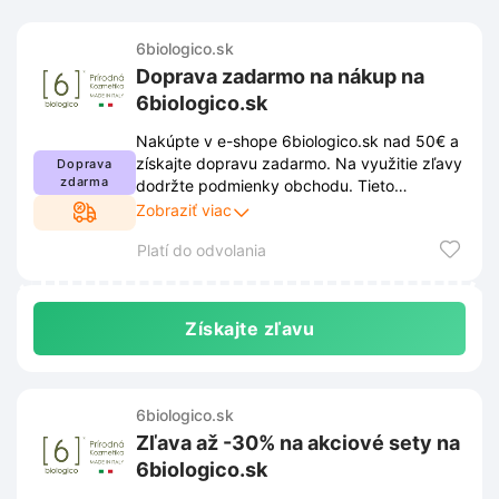
6biologico.sk
Doprava zadarmo na nákup na
6biologico.sk
Nakúpte v e-shope 6biologico.sk nad 50€ a
získajte dopravu zadarmo. Na využitie zľavy
Doprava
zdarma
dodržte podmienky obchodu. Tieto
podmienky nájdete na stránkach a môžu sa
Zobraziť viac
meniť.
Platí do odvolania
Získajte zľavu
6biologico.sk
Zľava až -30% na akciové sety na
6biologico.sk