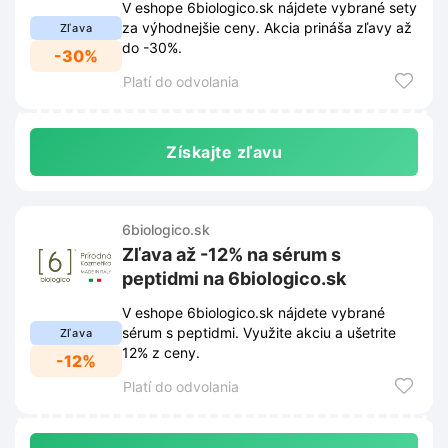
V eshope 6biologico.sk nájdete vybrané sety
za výhodnejšie ceny. Akcia prináša zľavy až
Zľava
do -30%.
-30%
Platí do odvolania
Získajte zľavu
6biologico.sk
Zľava až -12% na sérum s
peptidmi na 6biologico.sk
V eshope 6biologico.sk nájdete vybrané
sérum s peptidmi. Využite akciu a ušetrite
Zľava
12% z ceny.
-12%
Platí do odvolania