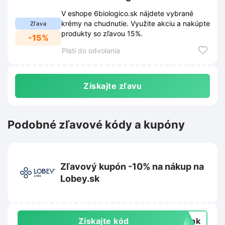
V eshope 6biologico.sk nájdete vybrané
krémy na chudnutie. Využite akciu a nakúpte
Zľava
produkty so zľavou 15%.
-15%
Platí do odvolania
Získajte zľavu
Podobné zľavové kódy a kupóny
Zľavový kupón -10% na nákup na
Lobey.sk
Získajte kód
topk