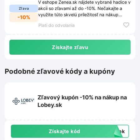
V eshope Zenea.sk nájdete vybrané hadice v
akcii so zľavami až do -10%. Nečakajte a
Zľava
využite túto skvelú príležitosť na nákup
-10%
kvalitných hadíc za výhodné ceny.
Platí do odvolania
Získajte zľavu
Podobné zľavové kódy a kupóny
Zľavový kupón -10% na nákup na
Lobey.sk
Získajte kód
topk