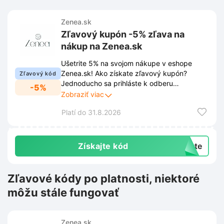
Zenea.sk
Zľavový kupón -5% zľava na
nákup na Zenea.sk
Ušetrite 5% na svojom nákupe v eshope
Zenea.sk! Ako získate zľavový kupón?
Zľavový kód
Jednoducho sa prihláste k odberu
-5%
newslettera cez vyskakovacie okno na
Zobraziť viac
stránke Zenea.sk. Získajte tak prístup k
Platí do 31.8.2026
exkluzívnym zľavám a novinkám priamo do
Vašej schránky.
Získajte kód
exte
Zľavové kódy po platnosti, niektoré
môžu stále fungovať
Zenea.sk