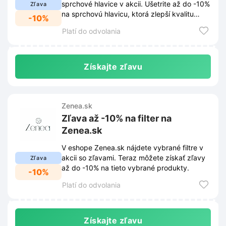
sprchové hlavice v akcii. Ušetrite až do -10%
Zľava
na sprchovú hlavicu, ktorá zlepší kvalitu
-10%
vody vo vašej kúpeľni.
Platí do odvolania
Získajte zľavu
Zenea.sk
Zľava až -10% na filter na
Zenea.sk
V eshope Zenea.sk nájdete vybrané filtre v
akcii so zľavami. Teraz môžete získať zľavy
Zľava
až do -10% na tieto vybrané produkty.
-10%
Platí do odvolania
Získajte zľavu