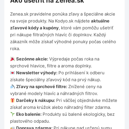
Ako ušetriť na Zenea.sk
Zenea.sk pravidelne ponúka zľavy a špeciálne akcie
na svoje produkty. Na Kodyo.sk nájdete
aktuálne
zľavové kódy a kupóny
, ktoré vám pomôžu ušetriť
pri nákupe filtračných hlavíc či doplnkov. Každý
zákazník môže získať výhodné ponuky počas celého
roka.
Sezónne akcie:
Výpredaje počas roka na
sprchové hlavice, filtre a aroma doplnky.
Newsletter výhody:
Po prihlásení k odberu
získate špeciálny zľavový kód na prvý nákup.
Zľavy na sprchové filtre:
Znížené ceny na
vybrané modely hlavíc a náhradných filtrov.
Darčeky k nákupu:
Pri väčšej objednávke môžete
získať aroma krúžok alebo náhradný filter zdarma.
Eko balenie:
Produkty sú balené ekologicky, bez
plastového odpadu.
Doprava zdarma:
Pri nákupe nad určenú sumu