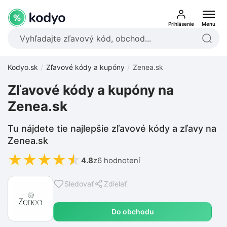
Prihlásenie
Menu
Kodyo.sk
Zľavové kódy a kupóny
Zenea.sk
Zľavové kódy a kupóny na
Zenea.sk
Tu nájdete tie najlepšie zľavové kódy a zľavy na
Zenea.sk
★
★
★
★
★
4.8
z
6 hodnotení
Sledovať
Zdielať
Do obchodu