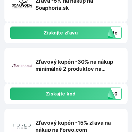
Zľava -5% na nákup na
Soaphoria.sk
Získajte zľavu
exte
Zľavový kupón -30% na nákup
minimálně 2 produktov na
Marionnaud.sk
Získajte kód
VE30
Zľavový kupón -15% zľava na
nákup na Foreo.com