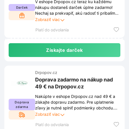
V eshope Drpopov.cz teraz ku každému
nákupu dostaneš darček úplne zadarmo!
Darček
Nechaj sa prekvapiť, akú radosť ti pribalíme
k objednávke. Akcia platí len do vypredania
Zobraziť viac
zásob, tak neváhaj!
Platí do odvolania
Získajte darček
Drpopov.cz
Doprava zadarmo na nákup nad
49 € na Drpopov.cz
Nakúpte v eshope Drpopov.cz nad 49 € a
získajte dopravu zadarmo. Pre uplatnenie
Doprava
zdarma
zľavy je nutné splniť podmienky obchodu.
Tieto podmienky nájdete na webových
Zobraziť viac
stránkach a môžu sa meniť.
Platí do odvolania