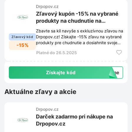
Drpopov.cz
Zľavový kupón -15% na vybrané
produkty na chudnutie na
Drpopov.cz
Zbavte sa kíl navyše s exkluzívnou zľavou na
Drpopov.cz! Získajte -15% zľavu na vybrané
Zľavový kód
produkty pre chudnutie a dosiahnite svoje
-15%
ciele jednoduchšie.
Platné do 26.5.2025
Získajte kód
neme
Aktuálne zľavy a akcie
Drpopov.cz
Darček zadarmo pri nákupe na
Drpopov.cz