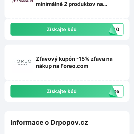
minimálně 2 produktov na
Marionnaud.sk
Získajte kód
VE30
Zľavový kupón -15% zľava na
nákup na Foreo.com
Získajte kód
exte
Informace o Drpopov.cz