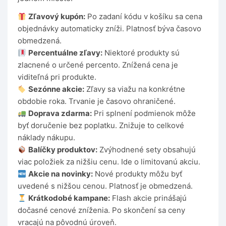
Zľavový kupón:
Po zadaní kódu v košíku sa cena
objednávky automaticky zníži. Platnosť býva časovo
obmedzená.
Percentuálne zľavy:
Niektoré produkty sú
zlacnené o určené percento. Znížená cena je
viditeľná pri produkte.
Sezónne akcie:
Zľavy sa viažu na konkrétne
obdobie roka. Trvanie je časovo ohraničené.
Doprava zdarma:
Pri splnení podmienok môže
byť doručenie bez poplatku. Znižuje to celkové
náklady nákupu.
Balíčky produktov:
Zvýhodnené sety obsahujú
viac položiek za nižšiu cenu. Ide o limitovanú akciu.
Akcie na novinky:
Nové produkty môžu byť
uvedené s nižšou cenou. Platnosť je obmedzená.
Krátkodobé kampane:
Flash akcie prinášajú
dočasné cenové zníženia. Po skončení sa ceny
vracajú na pôvodnú úroveň.