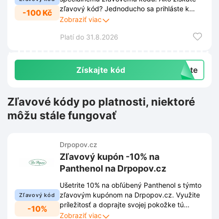
zľavový kód? Jednoducho sa prihláste k
-100 Kč
odberu newslettera cez vyskakovacie okno
Zobraziť viac
na stránke Drpopov.cz. Získajte tak nielen
Platí do 31.8.2026
zľavu, ale aj prehľad o všetkých novinkách a
exkluzívnych ponukách priamo do Vašej
schránky.
Získajte kód
exte
Zľavové kódy po platnosti, niektoré
môžu stále fungovať
Drpopov.cz
Zľavový kupón -10% na
Panthenol na Drpopov.cz
Ušetrite 10% na obľúbený Panthenol s týmto
zľavovým kupónom na Drpopov.cz. Využite
Zľavový kód
príležitosť a doprajte svojej pokožke tú
-10%
najlepšiu starostlivosť za výhodnejšiu cenu.
Zobraziť viac