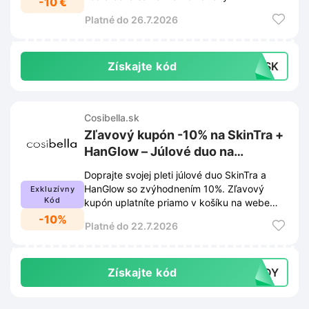
-10 €
Platné do 26.7.2026
Získajte kód
10SK
Cosibella.sk
Zľavový kupón -10% na SkinTra +
HanGlow – Júlové duo na
Cosibella.sk
Doprajte svojej pleti júlové duo SkinTra a
HanGlow so zvýhodnením 10%. Zľavový
Exkluzívny
Kód
kupón uplatníte priamo v košíku na webe
Cosibella.sk.
-10%
Platné do 22.7.2026
Získajte kód
KODY