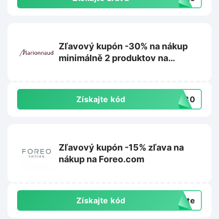
Zľavový kupón -30% na nákup
minimálně 2 produktov na
Marionnaud.sk
Získajte kód
VE30
Zľavový kupón -15% zľava na
nákup na Foreo.com
Získajte kód
exte