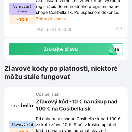
Ako získate vernostnú zľavu? Stačí vykonať
registráciu do vernostného programu na e-
Vernostná
zľava
shope Cosibella.sk. Po úspešnom dokončení
registrácie sa zľava 5% používateľovi
Zobraziť viac
-10 €
automaticky aktivuje. Viac informácií nájdete
Platí do 31.8.2026
v odkaze.
Získajte zľavu
exte
Zľavové kódy po platnosti, niektoré
môžu stále fungovať
Cosibella.sk
Zľavový kód -10 € na nákup nad
100 € na Cosibella.sk
Pri nákupe v eshope Cosibella.sk nad 100 €
získate zľavu 10 €. Stačí v košíku uplatniť
Zľavový kód
kód a cena sa vám automaticky zníži.