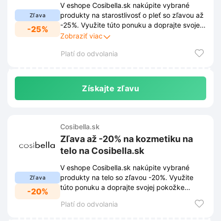
V eshope Cosibella.sk nakúpite vybrané
produkty na starostlivosť o pleť so zľavou až
Zľava
-25%. Využite túto ponuku a doprajte svojej
-25%
tvári kvalitnú kozmetiku za výhodné ceny.
Zobraziť viac
Platí do odvolania
Získajte zľavu
Cosibella.sk
Zľava až -20% na kozmetiku na
telo na Cosibella.sk
V eshope Cosibella.sk nakúpite vybrané
produkty na telo so zľavou -20%. Využite
Zľava
túto ponuku a doprajte svojej pokožke
-20%
kvalitnú starostlivosť.
Platí do odvolania