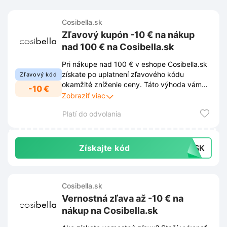
Cosibella.sk
Zľavový kupón -10 € na nákup
nad 100 € na Cosibella.sk
Pri nákupe nad 100 € v eshope Cosibella.sk
získate po uplatnení zľavového kódu
Zľavový kód
okamžité zníženie ceny. Táto výhoda vám
-10 €
pri splnení podmienky hodnoty objednávky
Zobraziť viac
odpočíta z celkovej sumy 10 €.
Platí do odvolania
Získajte kód
10SK
Cosibella.sk
Vernostná zľava až -10 € na
nákup na Cosibella.sk