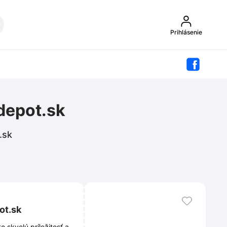
Prihlásenie
depot.sk
.sk
ot.sk
 skvelú príležitosť a