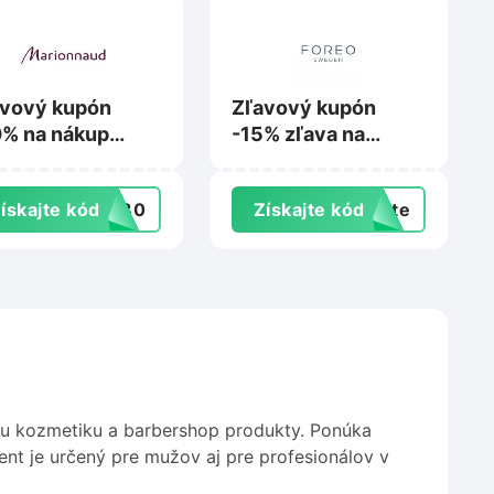
avový kupón
Zľavový kupón
% na nákup
-15% zľava na
imálně 2
nákup na Foreo.com
duktov na
ískajte kód
VE30
Získajte kód
exte
ionnaud.sk
ku kozmetiku a barbershop produkty. Ponúka
ment je určený pre mužov aj pre profesionálov v