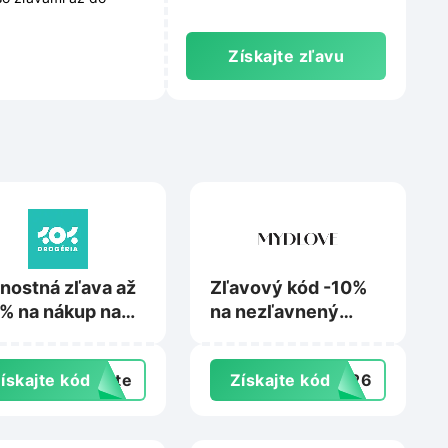
Získajte zľavu
nostná zľava až
Zľavový kód -10%
% na nákup na
na nezľavnený
drogeria.sk
tovar na
Mydlove.com
ískajte kód
exte
Získajte kód
VE26