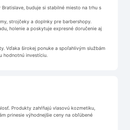
ratislave, buduje si stabilné miesto na trhu s
my, strojčeky a doplnky pre barbershopy.
radu, holenie a poskytuje expresné doručenie aj
kty. Vďaka širokej ponuke a spoľahlivým službám
u hodnotnú investíciu.
losť. Produkty zahŕňajú vlasovú kozmetiku,
 vám prinesie výhodnejšie ceny na obľúbené