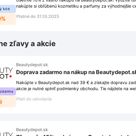
nakúpte si obľúbenú kozmetiku a parfumy za výhodnejšie c
ý kód
Platné do 31.10.2025
0%
ne zľavy a akcie
Beautydepot.sk
Doprava zadarmo na nákup na Beautydepot.s
Nakúpte v Beautydepot.sk nad 39 € a získajte dopravu zad
akcie je nutné splniť podmienky obchodu. Tie nájdete na w
 zdarma
Platí do odvolania
Beautydepot.sk