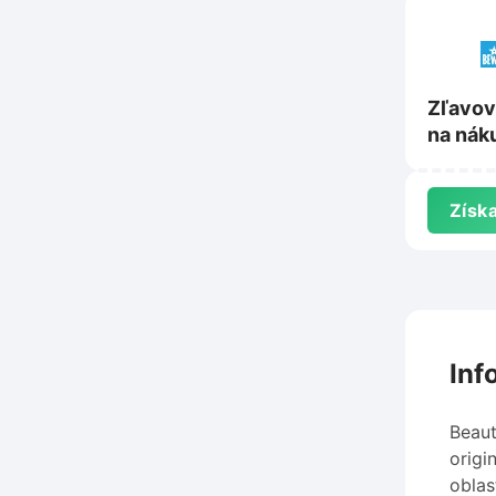
Zľavov
na nák
Bewit.
Získa
Inf
Beaut
origi
oblas