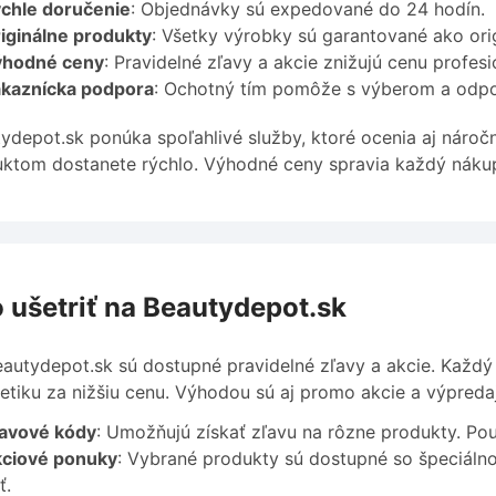
chle doručenie
: Objednávky sú expedované do 24 hodín.
iginálne produkty
: Všetky výrobky sú garantované ako orig
ýhodné ceny
: Pravidelné zľavy a akcie znižujú cenu profes
kaznícka podpora
: Ochotný tím pomôže s výberom a odpo
ydepot.sk ponúka spoľahlivé služby, ktoré ocenia aj nároč
ktom dostanete rýchlo. Výhodné ceny spravia každý nákup
 ušetriť na Beautydepot.sk
autydepot.sk sú dostupné pravidelné zľavy a akcie. Každý
tiku za nižšiu cenu. Výhodou sú aj promo akcie a výpreda
avové kódy
: Umožňujú získať zľavu na rôzne produkty. Pou
ciové ponuky
: Vybrané produkty sú dostupné so špeciálno
ť.