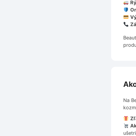
Rý
Or
V
Zá
Beaut
produ
Ako
Na Be
kozme
Zľ
Ak
ušetri