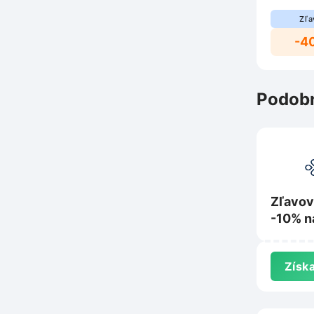
Zľa
-4
Podobn
Zľavov
-10% n
Lobey.
Získa