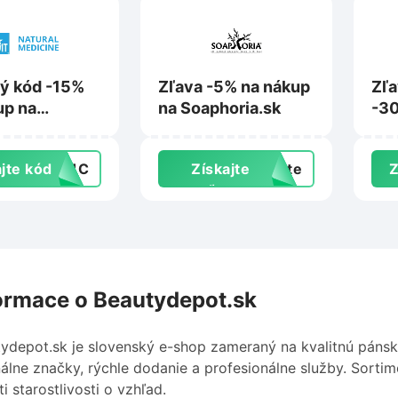
ý kód -15%
Zľava -5% na nákup
Zľ
up na
na Soaphoria.sk
-30
love
min
pro
jte kód
PC1C
Získajte
exte
Z
Mar
zľavu
ormace o Beautydepot.sk
ydepot.sk je slovenský e-shop zameraný na kvalitnú páns
nálne značky, rýchle dodanie a profesionálne služby. Sorti
ti starostlivosti o vzhľad.