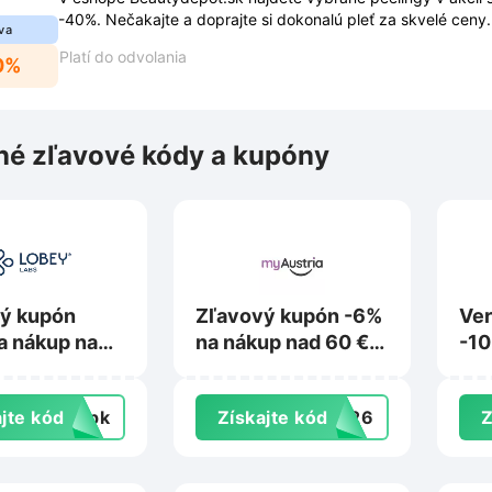
-40%. Nečakajte a doprajte si dokonalú pleť za skvelé ceny.
va
Platí do odvolania
0%
é zľavové kódy a kupóny
ý kupón
Zľavový kupón -6%
Ver
a nákup na
na nákup nad 60 €
-10
sk
na Myaustria.sk
101
jte kód
topk
Získajte kód
3426
Z