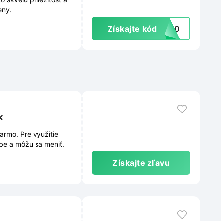
eny.
Získajte kód
ET10
k
armo. Pre využitie
ebe a môžu sa meniť.
Získajte zľavu