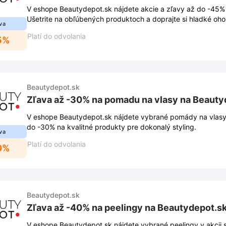
V eshope Beautydepot.sk nájdete akcie a zľavy až do -45% 
Ušetrite na obľúbených produktoch a doprajte si hladké oho
va
Platí do odvolania
5%
Beautydepot.sk
Zľava až -30% na pomadu na vlasy na Beauty
V eshope Beautydepot.sk nájdete vybrané pomády na vlasy v
do -30% na kvalitné produkty pre dokonalý styling.
va
Platí do odvolania
0%
Beautydepot.sk
Zľava až -40% na peelingy na Beautydepot.s
V eshope Beautydepot.sk nájdete vybrané peelingy v akcii 