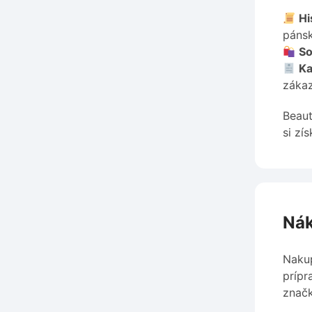
Hi
páns
So
Ka
zákaz
Beaut
si zí
Nák
Nakup
prípr
značk