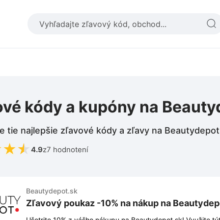
ové kódy a kupóny na Beauty
e tie najlepšie zľavové kódy a zľavy na Beautydepot
★
★
★
4.9
z
7 hodnotení
Beautydepot.sk
Zľavový poukaz -10% na nákup na Beautydep
Ušetrite 10% z vášho nákupu na Beautydepot.sk! Využite túto