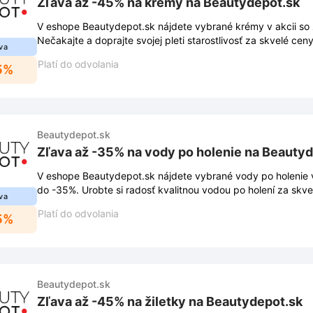
Zľava až -45% na krémy na Beautydepot.sk
V eshope Beautydepot.sk nájdete vybrané krémy v akcii so
Nečakajte a doprajte svojej pleti starostlivosť za skvelé ceny
va
Platí do odvolania
5%
Beautydepot.sk
Zľava až -35% na vody po holenie na Beauty
V eshope Beautydepot.sk nájdete vybrané vody po holenie v
do -35%. Urobte si radosť kvalitnou vodou po holení za skve
va
Platí do odvolania
5%
Beautydepot.sk
Zľava až -45% na žiletky na Beautydepot.sk