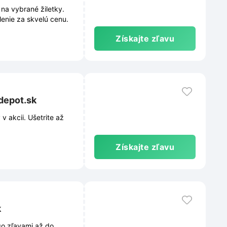
na vybrané žiletky.
lenie za skvelú cenu.
Získajte zľavu
depot.sk
 akcii. Ušetrite až
Získajte zľavu
k
so zľavami až do