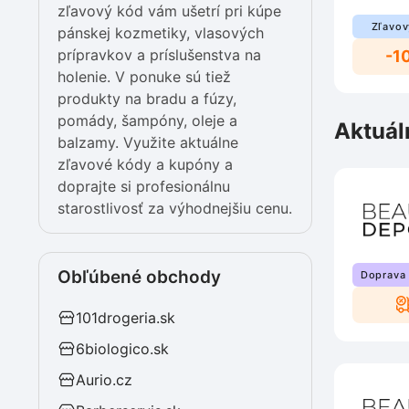
zľavový kód vám ušetrí pri kúpe
Zľavov
pánskej kozmetiky, vlasových
prípravkov a príslušenstva na
-1
holenie. V ponuke sú tiež
produkty na bradu a fúzy,
pomády, šampóny, oleje a
Aktuál
balzamy. Využite aktuálne
zľavové kódy a kupóny a
doprajte si profesionálnu
starostlivosť za výhodnejšiu cenu.
Obľúbené obchody
Doprava
101drogeria.sk
6biologico.sk
Aurio.cz