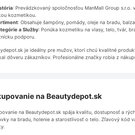
stória
: Prevádzkovaný spoločnosťou ManMall Group s.r.o. v B
kou kozmetikou.
rtiment
: Obsahuje šampóny, pomády, oleje na bradu, balza
tegórie a Služby
: Ponúka kozmetiku na vlasy, telo, tvár, b
nícku podporu.
ydepot.sk je ideálny pre mužov, ktorí chcú kvalitné produ
skal dôveru zákazníkov. Profesionálne značky robia z nákup
upovanie na Beautydepot.sk
ovanie na Beautydepot.sk spája kvalitu, dostupnosť a rých
avky na bradu, holenie a starostlivosť o telo. Zľavový kód
y.