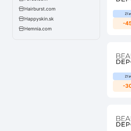
Hairburst.com
Zľa
Happyskin.sk
-4
Hemnia.com
Zľa
-3