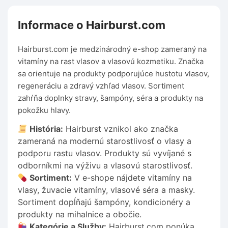
Informace o Hairburst.com
Hairburst.com je medzinárodný e-shop zameraný na
vitamíny na rast vlasov a vlasovú kozmetiku. Značka
sa orientuje na produkty podporujúce hustotu vlasov,
regeneráciu a zdravý vzhľad vlasov. Sortiment
zahŕňa doplnky stravy, šampóny, séra a produkty na
pokožku hlavy.
História:
Hairburst vznikol ako značka
zameraná na modernú starostlivosť o vlasy a
podporu rastu vlasov. Produkty sú vyvíjané s
odborníkmi na výživu a vlasovú starostlivosť.
Sortiment:
V e-shope nájdete vitamíny na
vlasy, žuvacie vitamíny, vlasové séra a masky.
Sortiment dopĺňajú šampóny, kondicionéry a
produkty na mihalnice a obočie.
Kategórie a Služby:
Hairburst.com ponúka