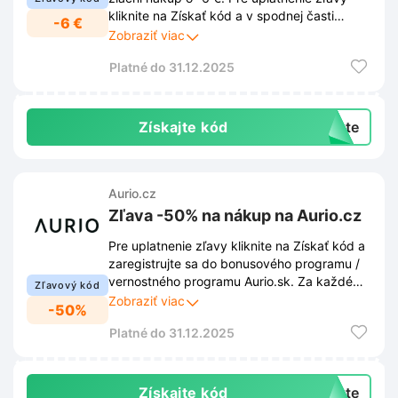
kliknite na Získať kód a v spodnej časti
-6 €
stránky sa prihláste odberu ich newslettera.
Zobraziť viac
Budete tiež ako prví vedieť o najnovších
Platné do 31.12.2025
trendoch, nových produktoch a
exkluzívnych ponukách.
Získajte kód
exte
Aurio.cz
Zľava -50% na nákup na Aurio.cz
Pre uplatnenie zľavy kliknite na Získať kód a
zaregistrujte sa do bonusového programu /
vernostného programu Aurio.sk. Za každé
Zľavový kód
0,04 €, za ktoré nakúpite na Aurio.cz získate
Zobraziť viac
-50%
1 bod. Využite nazbierané body a uplatnite
Platné do 31.12.2025
ich ako zľavu. Sledujte svoje bodové konto a
históriu nákupov online po prihlásení.
Získajte kód
exte