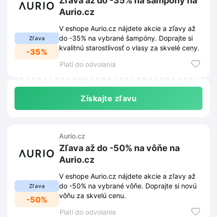
Zľava až do -35% na šampóny na
Aurio.cz
V eshope Aurio.cz nájdete akcie a zľavy až
do -35% na vybrané šampóny. Doprajte si
Zľava
kvalitnú starostlivosť o vlasy za skvelé ceny.
-35%
Platí do odvolania
Získajte zľavu
Aurio.cz
Zľava až do -50% na vôňe na
Aurio.cz
V eshope Aurio.cz nájdete akcie a zľavy až
do -50% na vybrané vôňe. Doprajte si novú
Zľava
vôňu za skvelú cenu.
-50%
Platí do odvolania