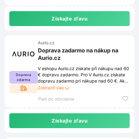
Získajte zľavu
Aurio.cz
Doprava zadarmo na nákup na
Aurio.cz
V eshopu Aurio.cz získate při nákupu nad 60
€ dopravu zadarmo. Pro V Aurio.cz získate
Doprava
zdarma
dopravu zadarmo pri nákupe nad 60 €. Ak
chcete využiť zľavu, musíte dodržiavať
Zobraziť viac
podmienky stanovené obchodom. Tieto
Platí do odvolania
podmienky sú uverejnené na webovej
stránke obchodu a môžu sa z času na čas
zmeniť.
Získajte zľavu