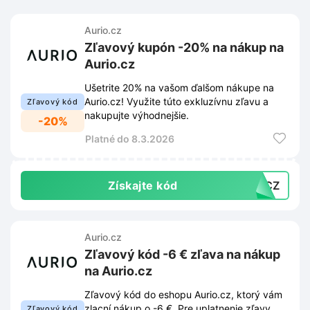
Aurio.cz
Zľavový kupón -20% na nákup na
Aurio.cz
Ušetrite 20% na vašom ďalšom nákupe na
Aurio.cz! Využite túto exkluzívnu zľavu a
Zľavový kód
nakupujte výhodnejšie.
-20%
Platné do 8.3.2026
Získajte kód
20CZ
Aurio.cz
Zľavový kód -6 € zľava na nákup
na Aurio.cz
Zľavový kód do eshopu Aurio.cz, ktorý vám
zlacní nákup o -6 €. Pre uplatnenie zľavy
Zľavový kód