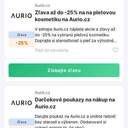
Aurio.cz
Zľava až do -25% na na pletovou
kosmetiku na Aurio.cz
V eshope Aurio.cz nájdete akcie a zľavy až
do -25% na vybranú pleťovú kozmetiku.
Zľava
Doprajte si starostlivosť o pleť za výhodné
-25%
ceny.
Platí do odvolania
Získajte zľavu
Aurio.cz
Darčekové poukazy na nákup na
Aurio.cz
Darujte poukaz na Aurio.cz a urobte radosť
bez starostí s výberom. Obdarovaní si
Zľava
vyberú presne to, čo chcú.