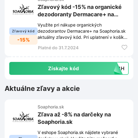
Zľavový kód -15% na organické
dezodoranty Dermacare+ na
Soaphoria.sk
Využite pri nákupe organických
dezodorantov Dermacare+ na Soaphoria.sk
Zľavový kód
aktuálny zľavový kód. Pri uplatnení v košíku
-15%
získate na vybrané produkty zľavu 15%.
Platné do 31.7.2024
Získajte kód
O24H
Aktuálne zľavy a akcie
Soaphoria.sk
Zľava až -8% na darčeky na
Soaphoria.sk
V eshope Soaphoria.sk nájdete vybrané