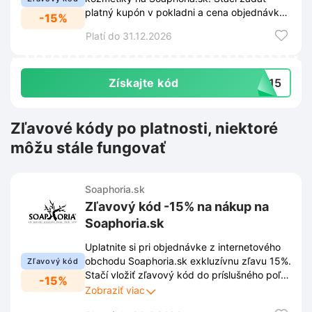
platný kupón v pokladni a cena objednávky
-15%
sa automaticky zníži.
Platí do 31.12.2026
Získajte kód
TA15
Zľavové kódy po platnosti, niektoré
môžu stále fungovať
Soaphoria.sk
Zľavový kód -15% na nákup na
Soaphoria.sk
Uplatnite si pri objednávke z internetového
obchodu Soaphoria.sk exkluzívnu zľavu 15%.
Zľavový kód
Stačí vložiť zľavový kód do príslušného poľa
-15%
v košíku a cena sa automaticky upraví.
Zobraziť viac