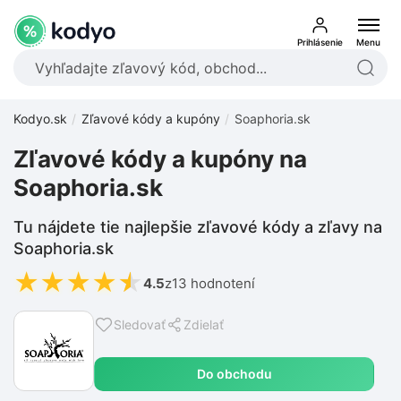
Prihlásenie
Menu
Kodyo.sk
Zľavové kódy a kupóny
Soaphoria.sk
Zľavové kódy a kupóny na
Soaphoria.sk
Tu nájdete tie najlepšie zľavové kódy a zľavy na
Soaphoria.sk
★
★
★
★
★
4.5
z
13 hodnotení
Sledovať
Zdielať
Do obchodu