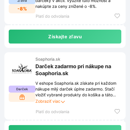
darčeky v akcii. Využite túto možnosť a
Zľava
nakúpte za ceny znížené o -8%.
-8%
Platí do odvolania
Získajte zľavu
Soaphoria.sk
Darček zadarmo pri nákupe na
Soaphoria.sk
V eshope Soaphoria.sk získate pri každom
nákupe milý darček úplne zadarmo. Stačí
Darček
vložiť vybrané produkty do košíka a táto
drobnosť sa automaticky pribalí k
Zobraziť viac
objednávke. Urobte si radosť voňavou
Platí do odvolania
kozmetikou a vychutnajte si túto výhodu
ešte dnes.