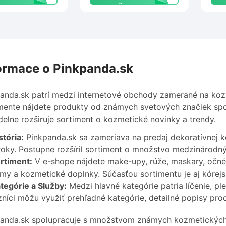
zľavu
ormace o Pinkpanda.sk
anda.sk patrí medzi internetové obchody zamerané na kozmet
mente nájdete produkty od známych svetových značiek sp
delne rozširuje sortiment o kozmetické novinky a trendy.
stória:
Pinkpanda.sk sa zameriava na predaj dekoratívnej ko
roky. Postupne rozšíril sortiment o množstvo medzinárodn
rtiment:
V e-shope nájdete make-upy, rúže, maskary, očné 
my a kozmetické doplnky. Súčasťou sortimentu je aj kórej
tegórie a Služby:
Medzi hlavné kategórie patria líčenie, pl
níci môžu využiť prehľadné kategórie, detailné popisy pr
anda.sk spolupracuje s množstvom známych kozmetických