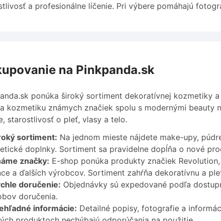
stlivosť a profesionálne líčenie. Pri výbere pomáhajú fotogr
upovanie na Pinkpanda.sk
anda.sk ponúka široký sortiment dekoratívnej kozmetiky a p
a kozmetiku známych značiek spolu s modernými beauty n
e, starostlivosť o pleť, vlasy a telo.
roký sortiment:
Na jednom mieste nájdete make-upy, púdre,
tické doplnky. Sortiment sa pravidelne dopĺňa o nové pro
áme značky:
E-shop ponúka produkty značiek Revolution,
ce a ďalších výrobcov. Sortiment zahŕňa dekoratívnu a pl
chle doručenie:
Objednávky sú expedované podľa dostupnos
bov doručenia.
ehľadné informácie:
Detailné popisy, fotografie a informác
ch produktoch nechýbajú odporúčania na použitie.