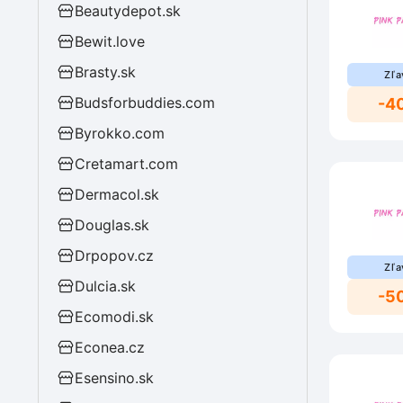
Beautydepot.sk
Bewit.love
Brasty.sk
Zľa
Budsforbuddies.com
-4
Byrokko.com
Cretamart.com
Dermacol.sk
Douglas.sk
Drpopov.cz
Zľa
Dulcia.sk
-5
Ecomodi.sk
Econea.cz
Esensino.sk