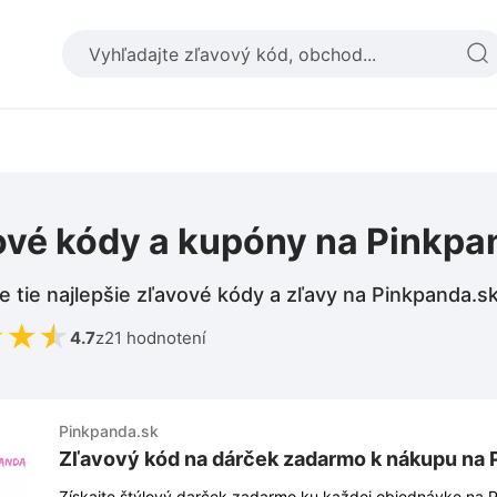
ové kódy a kupóny na Pinkpa
e tie najlepšie zľavové kódy a zľavy na Pinkpanda.s
★
★
★
4.7
z
21 hodnotení
Pinkpanda.sk
Zľavový kód na dárček zadarmo k nákupu na 
Získajte štýlový darček zadarmo ku každej objednávke na 