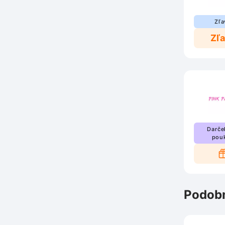
Zľa
Zľ
Darče
pou
Podobn