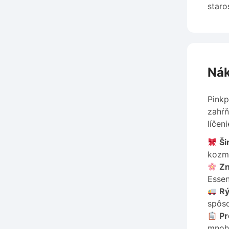
staro
Nák
Pinkp
zahŕň
líčeni
Ši
kozme
Zn
Essen
Rý
spôso
Pr
mnohý