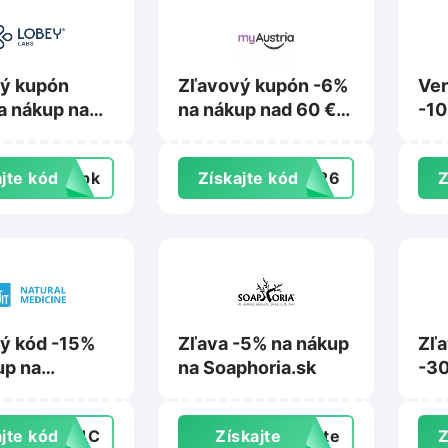
ý kupón
Zľavový kupón -6%
Ver
a nákup na
na nákup nad 60 €
-10
sk
na Myaustria.sk
101
jte kód
topk
Získajte kód
3426
Z
ý kód -15%
Zľava -5% na nákup
Zľ
up na
na Soaphoria.sk
-30
love
min
pro
jte kód
PC1C
Získajte
exte
Z
Mar