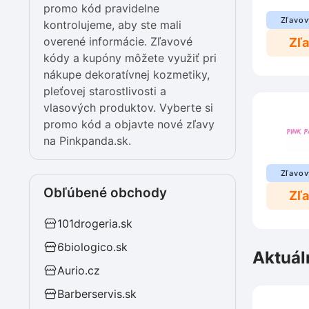
promo kód pravidelne
Zľavov
kontrolujeme, aby ste mali
overené informácie. Zľavové
Zľ
kódy a kupóny môžete využiť pri
nákupe dekoratívnej kozmetiky,
pleťovej starostlivosti a
vlasových produktov. Vyberte si
promo kód a objavte nové zľavy
na Pinkpanda.sk.
Zľavov
Obľúbené obchody
Zľ
101drogeria.sk
6biologico.sk
Aktuál
Aurio.cz
Barberservis.sk