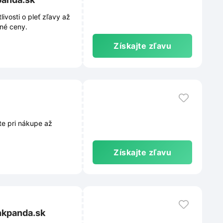
ivosti o pleť zľavy až
né ceny.
Získajte zľavu
te pri nákupe až
Získajte zľavu
nkpanda.sk