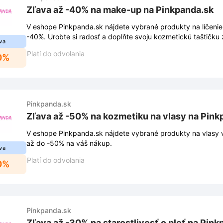
Zľava až -40% na make-up na Pinkpanda.sk
V eshope Pinkpanda.sk nájdete vybrané produkty na líčenie
-40%. Urobte si radosť a doplňte svoju kozmetickú taštičku
va
Platí do odvolania
0%
Pinkpanda.sk
Zľava až -50% na kozmetiku na vlasy na Pink
V eshope Pinkpanda.sk nájdete vybrané produkty na vlasy v 
až do -50% na váš nákup.
va
Platí do odvolania
0%
Pinkpanda.sk
Zľava až -30% na starostlivosť o pleť na Pink