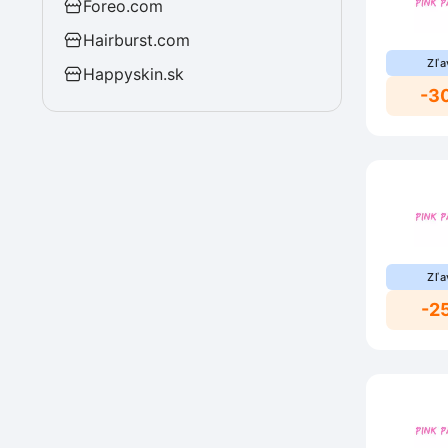
Foreo.com
Hairburst.com
Zľa
Happyskin.sk
-3
Zľa
-2