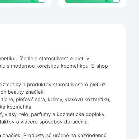
iku, líčenie a starostlivosť o pleť. V
olu s modernou kórejskou kozmetikou. E-shop
zmetiky a produktov starostlivosti o pleť už
ých beauty značiek.
tiene, pleťové séra, krémy, vlasovú kozmetiku,
ská kozmetika.
eť, vlasy, telo, parfumy a kozmetické doplnky.
oduktov a viacero spôsobov doručenia.
 značiek. Produkty sú určené na každodennú