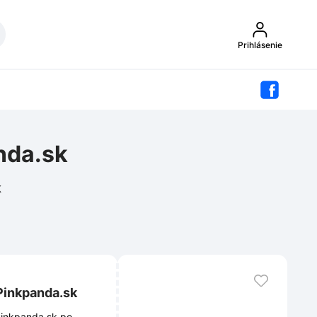
Prihlásenie
nda.sk
k
Pinkpanda.sk
Pinkpanda.sk po