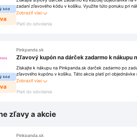
zadaní zľavového kódu v košíku. Využite túto ponuku pri n
ý kód
urobte si radosť produktom navyše.
Zobraziť viac
ava
Platí do odvolania
Pinkpanda.sk
Zľavový kupón na dárček zadarmo k nákupu n
Získajte k nákupu na Pinkpanda.sk darček zadarmo po zada
zľavového kupónu v košíku. Táto akcia platí pri objednávke
ý kód
bežnej ceny produktov.
Zobraziť viac
ava
Platí do odvolania
ne zľavy a akcie
Pinkpanda.sk