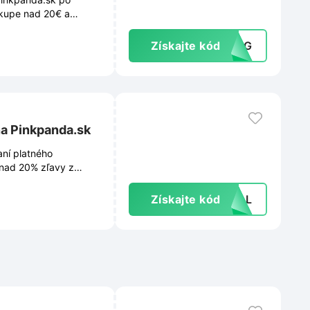
ákupe nad 20€ a
Získajte kód
-BAG
a Pinkpanda.sk
ní platného
 nad 20% zľavy z
Získajte kód
IVAL