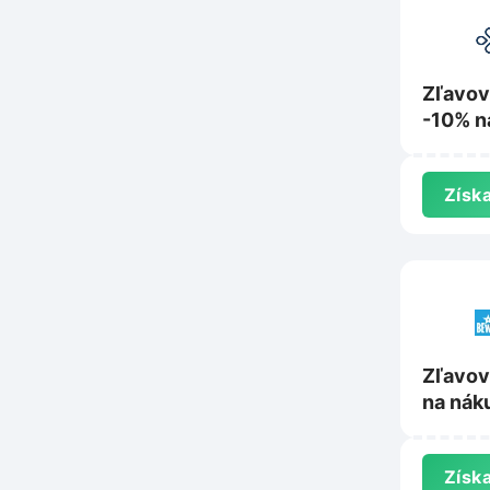
Zľavov
-10% n
Lobey.
Získa
Zľavov
na nák
Bewit.
Získa