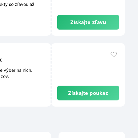
kty so zľavou až
Získajte zľavu
k
e výber na nich.
azov.
Získajte poukaz