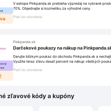
V eshope Pinkpanda.sk prebieha výpredaj na vybrané produ
70%. Objednajte si kozmetiku za výhodné ceny.
va
Platí do odvolania
ava
Pinkpanda.sk
Darčekové poukazy na nákup na Pinkpanda.s
Darujte blízkym poukaz do obchodu Pinkpanda.sk a nechajt
Využite teraz zľavu desať percent na nákup všetkých pouk
kový
kaz
Platí do odvolania
é zľavové kódy a kupóny