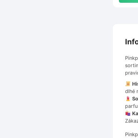
Inf
Pinkp
sorti
pravi
Hi
dlhé 
So
parfu
Ka
Zákaz
Pinkp