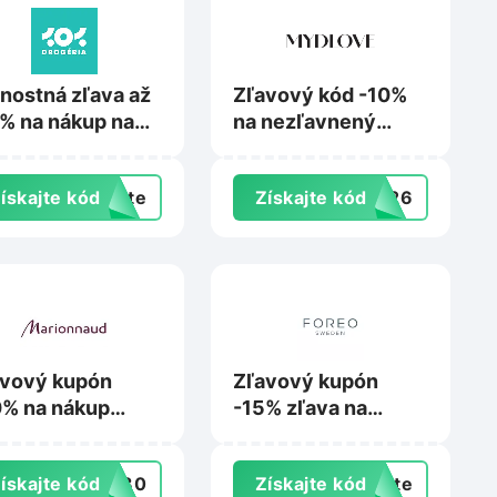
nostná zľava až
Zľavový kód -10%
% na nákup na
na nezľavnený
drogeria.sk
tovar na
Mydlove.com
ískajte kód
exte
Získajte kód
VE26
avový kupón
Zľavový kupón
% na nákup
-15% zľava na
imálně 2
nákup na Foreo.com
duktov na
ískajte kód
VE30
Získajte kód
exte
ionnaud.sk