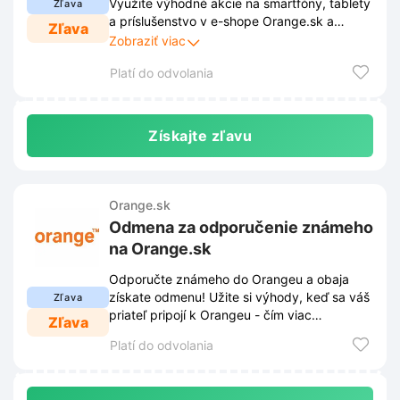
Využite výhodné akcie na smartfóny, tablety
Zľava
a príslušenstvo v e-shope Orange.sk a
Zľava
získajte špičkovú techniku za skvelé ceny.
Zobraziť viac
Platí do odvolania
Získajte zľavu
Orange.sk
Odmena za odporučenie známeho
na Orange.sk
Odporučte známeho do Orangeu a obaja
získate odmenu! Užite si výhody, keď sa váš
Zľava
priateľ pripojí k Orangeu - čím viac
Zľava
odporúčaní, tým viac odmien získate.
Platí do odvolania