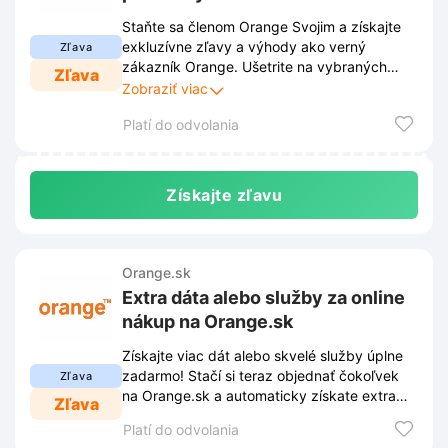
Orange.sk
Staňte sa členom Orange Svojim a získajte
exkluzívne zľavy a výhody ako verný
Zľava
zákazník Orange. Ušetrite na vybraných
Zľava
produktoch a službách a užívajte si extra
Zobraziť viac
benefity, ktoré sú dostupné len pre členov
Platí do odvolania
programu Orange Svojim na Orange.sk.
Získajte zľavu
Orange.sk
Extra dáta alebo služby za online
nákup na Orange.sk
Získajte viac dát alebo skvelé služby úplne
zadarmo! Stačí si teraz objednať čokoľvek
Zľava
na Orange.sk a automaticky získate extra
Zľava
výhody.
Platí do odvolania