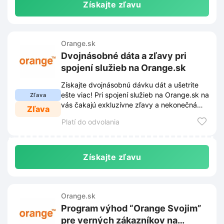
Získajte zľavu
Orange.sk
Dvojnásobné dáta a zľavy pri
spojení služieb na Orange.sk
Získajte dvojnásobnú dávku dát a ušetrite
ešte viac! Pri spojení služieb na Orange.sk na
Zľava
vás čakajú exkluzívne zľavy a nekonečná
Zľava
zábava.
Platí do odvolania
Získajte zľavu
Orange.sk
Program výhod “Orange Svojim”
pre verných zákazníkov na