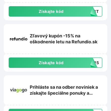
Získajte kód
IRST
Zľavový kupón -15% na
oškodnenie letu na Refundio.sk
Získajte kód
TE15
Prihláste sa na odber noviniek a
získajte špeciálne ponuky a
propagačné akcie na
Viagogo.com