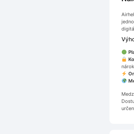
Airhe
jedno
digitá
Výho
Pl
Ko
náro
On
Me
Medzi
Dostu
určen