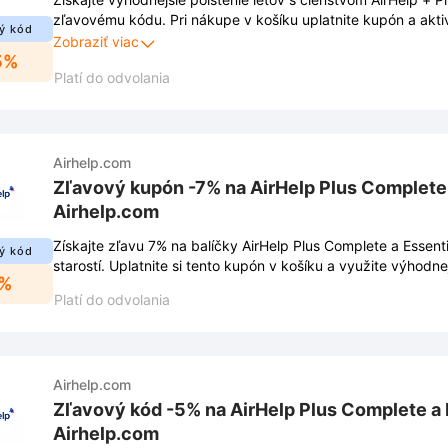
zľavovému kódu. Pri nákupe v košíku uplatnite kupón a aktiv
ý kód
vybrané služby.
Zobraziť viac
5%
Platí do odvolania
Airhelp.com
Zľavový kupón -7% na AirHelp Plus Complete 
Airhelp.com
Získajte zľavu 7% na balíčky AirHelp Plus Complete a Essenti
ý kód
starostí. Uplatnite si tento kupón v košíku a využite výhodne
7%
Platí do odvolania
Airhelp.com
Zľavový kód -5% na AirHelp Plus Complete a 
Airhelp.com