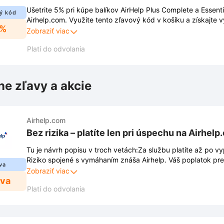
Ušetrite 5% pri kúpe balíkov AirHelp Plus Complete a Essent
ý kód
Airhelp.com. Využite tento zľavový kód v košíku a získajte v
5%
pre vaše budúce lety.
Zobraziť viac
Platí do odvolania
ne zľavy a akcie
Airhelp.com
Bez rizika – platíte len pri úspechu na Airhel
Tu je návrh popisu v troch vetách:Za službu platíte až po v
Riziko spojené s vymáhaním znáša Airhelp. Váš poplatok pr
va
získanej sumy.
Zobraziť viac
ava
Platí do odvolania