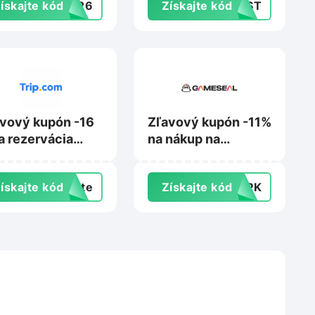
ískajte kód
ER26
Získajte kód
IRST
rdpass.com
vový kupón -16
Zľavový kupón -11%
a rezervácia
na nákup na
ytu na Trip.com
Gameseal.com
ískajte kód
exte
Získajte kód
TOPK