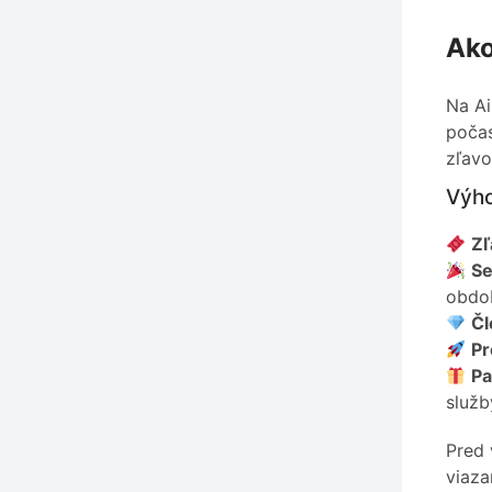
Ako
Na Ai
počas
zľav
Výho
Zľ
Se
obdo
Čl
P
Pa
služb
Pred 
viaza