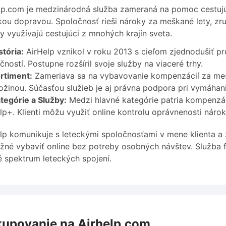
lp.com je medzinárodná služba zameraná na pomoc cestujú
kou dopravou. Spoločnosť rieši nároky za meškané lety, zr
y využívajú cestujúci z mnohých krajín sveta.
stória:
AirHelp vznikol v roku 2013 s cieľom zjednodušiť p
čností. Postupne rozšíril svoje služby na viaceré trhy.
rtiment:
Zameriava sa na vybavovanie kompenzácií za mešk
ožinou. Súčasťou služieb je aj právna podpora pri vymáhan
tegórie a Služby:
Medzi hlavné kategórie patria kompenzáci
lp+. Klienti môžu využiť online kontrolu oprávnenosti nárok
lp komunikuje s leteckými spoločnosťami v mene klienta a 
žné vybaviť online bez potreby osobných návštev. Služba 
é spektrum leteckých spojení.
upovanie na Airhelp.com