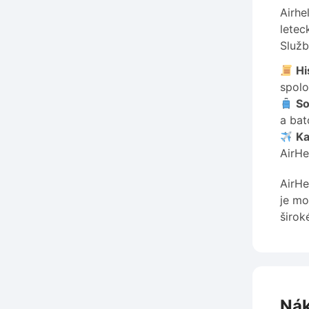
Airhe
letec
Služb
Hi
spolo
So
a bat
Ka
AirHe
AirHe
je mo
širok
Nák