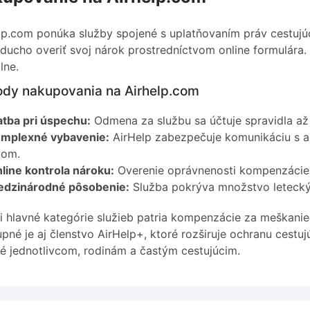
lp.com ponúka služby spojené s uplatňovaním práv cestujúc
ducho overiť svoj nárok prostredníctvom online formulára
lne.
dy nakupovania na Airhelp.com
atba pri úspechu:
Odmena za službu sa účtuje spravidla a
mplexné vybavenie:
AirHelp zabezpečuje komunikáciu s ae
kom.
line kontrola nároku:
Overenie oprávnenosti kompenzácie 
dzinárodné pôsobenie:
Služba pokrýva množstvo leteckýc
 hlavné kategórie služieb patria kompenzácie za meškanie 
pné je aj členstvo AirHelp+, ktoré rozširuje ochranu cestuj
é jednotlivcom, rodinám a častým cestujúcim.