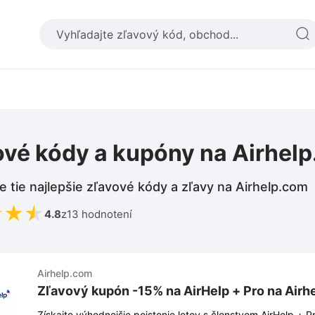
ové kódy a kupóny na Airhel
e tie najlepšie zľavové kódy a zľavy na Airhelp.com
★
★
★
4.8
z
13 hodnotení
Airhelp.com
Zľavový kupón -15% na AirHelp + Pro na Airh
Získajte výhodnejšie poistenie letov s členstvom AirHelp +