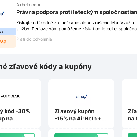
Airhelp.com
Právna podpora proti leteckým spoločnostia
Získajte odškodné za meškanie alebo zrušenie letu. Využite
služby. Peniaze vám pomôžeme získať od leteckej spoločnos
va
Platí do odvolania
ava
é zľavové kódy a kupóny
ý kód -30%
Zľavový kupón
Zľa
up na
-15% na AirHelp +
na 
esk.com
Pro na Airhelp.com
Bus
Ent