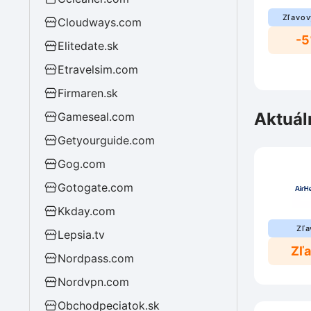
Zľavov
Cloudways.com
-
Elitedate.sk
Etravelsim.com
Firmaren.sk
Aktuál
Gameseal.com
Getyourguide.com
Gog.com
Gotogate.com
Kkday.com
Zľa
Lepsia.tv
Zľ
Nordpass.com
Nordvpn.com
Obchodpeciatok.sk