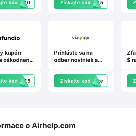
jte kód
VE10
Získajte kód
ZY15
Z
No
ý kupón
Prihláste sa na
Zľa
a oškodnenie
odber noviniek a
$ n
 Refundio.sk
získajte špeciálne
pob
ponuky a
jte kód
TE15
Získajte kód
exte
Z
propagačné akcie
na Viagogo.com
ormace o Airhelp.com