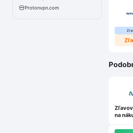
Protonvpn.com
Zľa
Zľ
Podobn
Zľavov
na nák
Autod