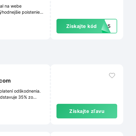
ial na webe
ýhodnejšie poistenie
Získajte kód
PLS5
p.com
yplatení odškodnenia.
edstavuje 35% zo
Získajte zľavu