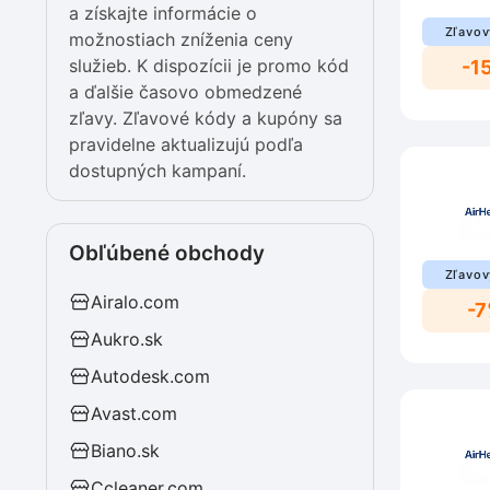
a získajte informácie o
Zľavov
možnostiach zníženia ceny
služieb. K dispozícii je promo kód
-1
a ďalšie časovo obmedzené
zľavy. Zľavové kódy a kupóny sa
pravidelne aktualizujú podľa
dostupných kampaní.
Obľúbené obchody
Zľavov
Airalo.com
-
Aukro.sk
Autodesk.com
Avast.com
Biano.sk
Ccleaner.com