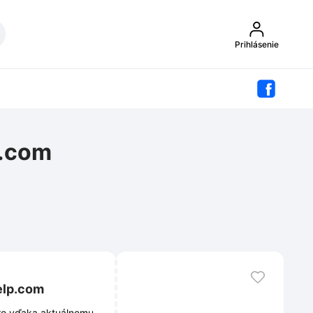
Prihlásenie
p.com
elp.com
 Pro vďaka aktuálnemu