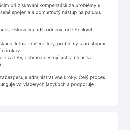
cim pri získavaní kompenzácií za problémy s
ušené spojenia a odmietnutý nástup na palubu.
roces získavania odškodnenia od leteckých
anie letov, zrušené lety, problémy s prestupmi
í nárokov.
e za lety, ochrana cestujúcich a členstvo
u.
zabezpečuje administratívne kroky. Celý proces
funguje vo viacerých jazykoch a podporuje