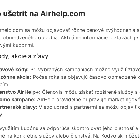
 ušetriť na Airhelp.com
rhelp.com sa môžu objavovať rôzne cenové zvýhodnenia a č
 obmedzeného obdobia. Aktuálne informácie o zľavách je
ovými kupónmi.
dy, akcie a zľavy
avové kódy:
Pri vybraných kampaniach možno využiť zľavov
zónne akcie:
Počas roka sa objavujú časovo obmedzené 
bím.
enstvo AirHelp+:
Členovia môžu získať rozšírené služby a ď
romo kampane:
AirHelp pravidelne pripravuje marketingov
rtnerské zľavy:
V spolupráci s partnermi sa môžu objavi
y.
využitím kupónu sa odporúča skontrolovať jeho platnosť a
né na konkrétne služby alebo členstvá. Na Kodyo.sk môžet