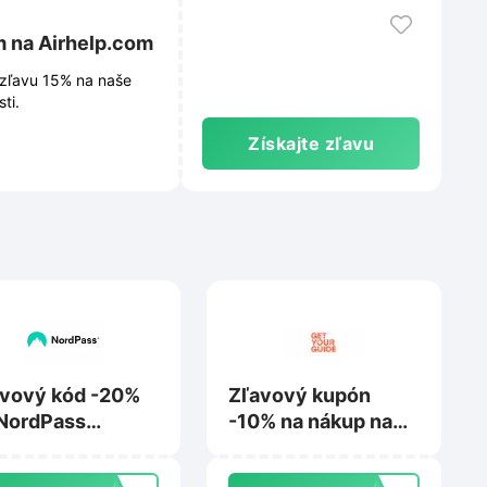
m na Airhelp.com
 zľavu 15% na naše
ti.
Získajte zľavu
vový kód -20%
Zľavový kupón
NordPass
-10% na nákup na
iness and
Getyourguide.com
erprise na