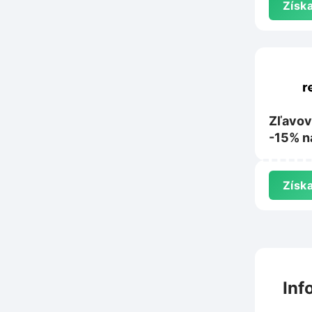
Získa
Zľavov
-15% n
letu na
Získa
Inf