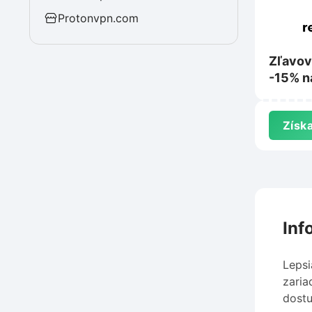
Protonvpn.com
Zľavov
-15% n
letu na
Získa
Inf
Lepsi
zaria
dostu