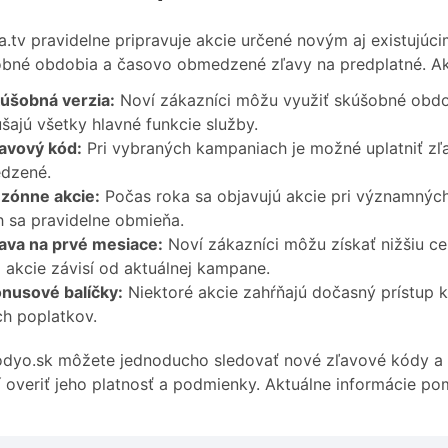
a.tv pravidelne pripravuje akcie určené novým aj existujúc
bné obdobia a časovo obmedzené zľavy na predplatné. Ak
úšobná verzia:
Noví zákazníci môžu využiť skúšobné obdo
šajú všetky hlavné funkcie služby.
avový kód:
Pri vybraných kampaniach je možné uplatniť zľ
dzené.
zónne akcie:
Počas roka sa objavujú akcie pri významných
 sa pravidelne obmieňa.
ava na prvé mesiace:
Noví zákazníci môžu získať nižšiu 
 akcie závisí od aktuálnej kampane.
nusové balíčky:
Niektoré akcie zahŕňajú dočasný prístup
ch poplatkov.
dyo.sk môžete jednoducho sledovať nové zľavové kódy a k
í overiť jeho platnosť a podmienky. Aktuálne informácie p