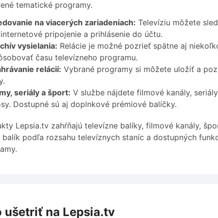
rené tematické programy.
edovanie na viacerých zariadeniach:
Televíziu môžete sled
 internetové pripojenie a prihlásenie do účtu.
chív vysielania:
Relácie je možné pozrieť spätne aj niekoľk
ôsobovať času televízneho programu.
hrávanie relácií:
Vybrané programy si môžete uložiť a pozri
y.
lmy, seriály a šport:
V službe nájdete filmové kanály, seriá
sy. Dostupné sú aj doplnkové prémiové balíčky.
kty Lepsia.tv zahŕňajú televízne balíky, filmové kanály, šp
ť balík podľa rozsahu televíznych staníc a dostupných funkc
ramy.
 ušetriť na Lepsia.tv