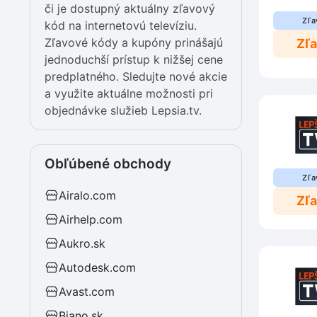
či je dostupný aktuálny zľavový
Zľa
kód na internetovú televíziu.
Zľavové kódy a kupóny prinášajú
Zľ
jednoduchší prístup k nižšej cene
predplatného. Sledujte nové akcie
a využite aktuálne možnosti pri
objednávke služieb Lepsia.tv.
Obľúbené obchody
Zľa
Airalo.com
Zľ
Airhelp.com
Aukro.sk
Autodesk.com
Avast.com
Biano.sk