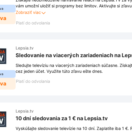
vám umožní uložiť si programy bez limitov. Aktivujte si zľavu
va
obsah podľa svojich predstáv.
Zobraziť viac
ava
Platí do odvolania
Lepsia.tv
Sledovanie na viacerých zariadeniach na Lep
Sledujte televíziu na viacerých zariadeniach súčasne. Získaj
cez jeden účet. Využite túto zľavu ešte dnes.
va
Platí do odvolania
ava
Lepsia.tv
10 dní sledovania za 1 € na Lepsia.tv
Vyskúšajte sledovanie televízie na 10 dní. Zaplatíte iba 1 €. 