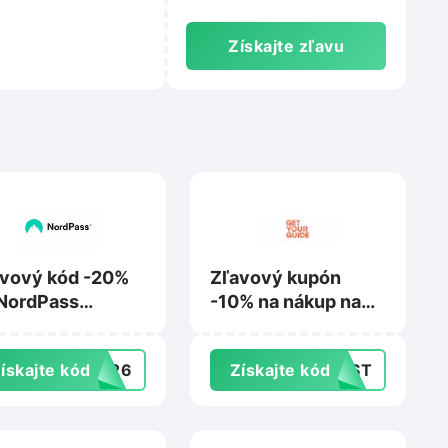
Získajte zľavu
vový kód -20%
Zľavový kupón
NordPass
-10% na nákup na
iness and
Getyourguide.com
erprise na
ískajte kód
ER26
Získajte kód
IRST
rdpass.com