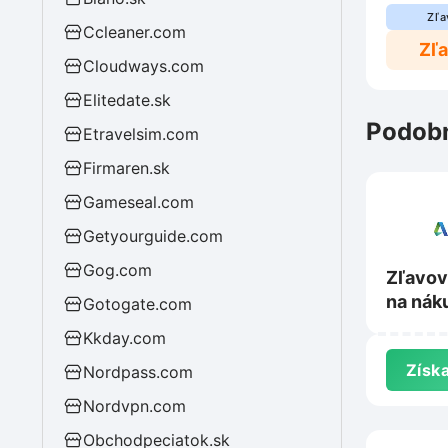
Zľa
Ccleaner.com
Zľ
Cloudways.com
Elitedate.sk
Podobn
Etravelsim.com
Firmaren.sk
Gameseal.com
Getyourguide.com
Gog.com
Zľavov
na nák
Gotogate.com
Autod
Kkday.com
Získa
Nordpass.com
Nordvpn.com
Obchodpeciatok.sk