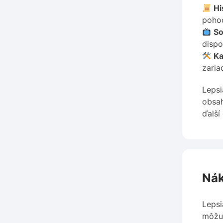
Hi
pohod
So
dispo
Ka
zaria
Lepsi
obsah
ďalší
Nák
Lepsi
môžu 