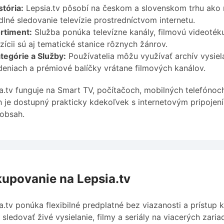
stória:
Lepsia.tv pôsobí na českom a slovenskom trhu ako 
lné sledovanie televízie prostredníctvom internetu.
rtiment:
Služba ponúka televízne kanály, filmovú videoték
zícii sú aj tematické stanice rôznych žánrov.
tegórie a Služby:
Používatelia môžu využívať archív vysiela
deniach a prémiové balíčky vrátane filmových kanálov.
a.tv funguje na Smart TV, počítačoch, mobilných telefónoc
 je dostupný prakticky kdekoľvek s internetovým pripojením
 obsah.
upovanie na Lepsia.tv
a.tv ponúka flexibilné predplatné bez viazanosti a prístup
sledovať živé vysielanie, filmy a seriály na viacerých zari