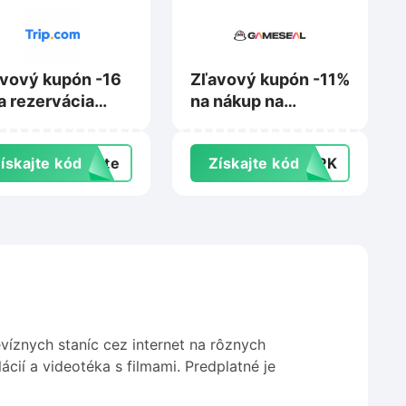
vový kupón -16
Zľavový kupón -11%
a rezervácia
na nákup na
ytu na Trip.com
Gameseal.com
ískajte kód
exte
Získajte kód
TOPK
evíznych staníc cez internet na rôznych
ácií a videotéka s filmami. Predplatné je