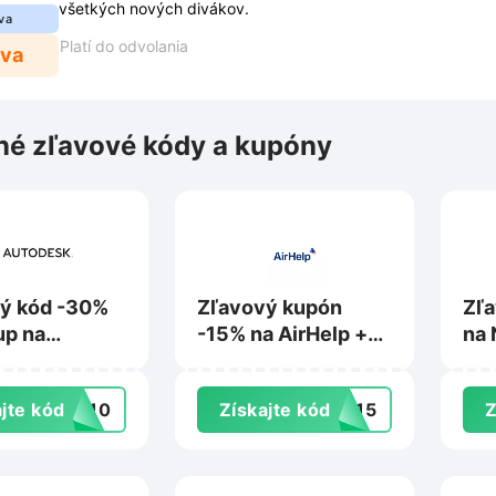
všetkých nových divákov.
va
Platí do odvolania
ava
é zľavové kódy a kupóny
ý kód -30%
Zľavový kupón
Zľa
up na
-15% na AirHelp +
na 
esk.com
Pro na Airhelp.com
Bus
Ent
jte kód
VE10
Získajte kód
ZY15
Z
No