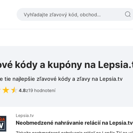
vé kódy a kupóny na Lepsia.
e tie najlepšie zľavové kódy a zľavy na Lepsia.tv
★
★
★
4.8
z
19 hodnotení
Lepsia.tv
Neobmedzené nahrávanie relácií na Lepsia.tv
Získajte neobmedzené nahrávanie relácií na Lepšia.TV za v