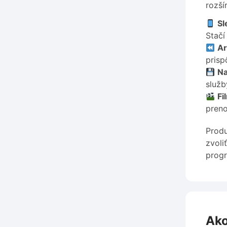
rozší
Sl
Stačí
Ar
prisp
Na
služb
Fi
preno
Produ
zvoli
prog
Ako