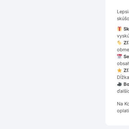
Lepsi
skúšo
Sk
vyskú
Zľ
obme
Se
obsah
Zľ
Dĺžka
Bo
ďalší
Na Ko
oplat