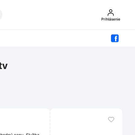
Prihlásenie
tv
ýhodnú cenu. Služba