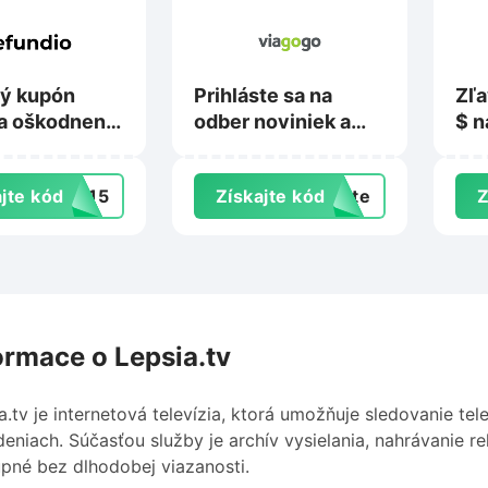
ý kupón
Prihláste sa na
Zľa
a oškodnenie
odber noviniek a
$ n
 Refundio.sk
získajte špeciálne
pob
ponuky a
jte kód
TE15
Získajte kód
exte
Z
propagačné akcie
na Viagogo.com
ormace o Lepsia.tv
a.tv je internetová televízia, ktorá umožňuje sledovanie tel
deniach. Súčasťou služby je archív vysielania, nahrávanie rel
pné bez dlhodobej viazanosti.