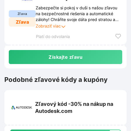
Zabezpečte si pokoj v duši s našou zľavou
na bezpečnostné riešenia a automatické
Zľava
zálohy! Chráňte svoje dáta pred stratou a
Zľava
kybernetickými hrozbami a získajte teraz
Zobraziť viac
výhodnejšiu cenu.
Platí do odvolania
Získajte zľavu
Podobné zľavové kódy a kupóny
Zľavový kód -30% na nákup na
Autodesk.com