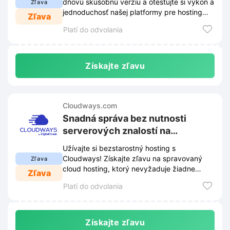
dňovú skúšobnú verziu a otestujte si výkon a
Zľava
jednoduchosť našej platformy pre hosting
Zľava
webových stránok.
Platí do odvolania
Získajte zľavu
Cloudways.com
Snadná správa bez nutnosti
serverových znalostí na
Cloudways.com
Užívajte si bezstarostný hosting s
Cloudways! Získajte zľavu na spravovaný
Zľava
cloud hosting, ktorý nevyžaduje žiadne
Zľava
serverové znalosti a uľahčí vám život.
Platí do odvolania
Získajte zľavu