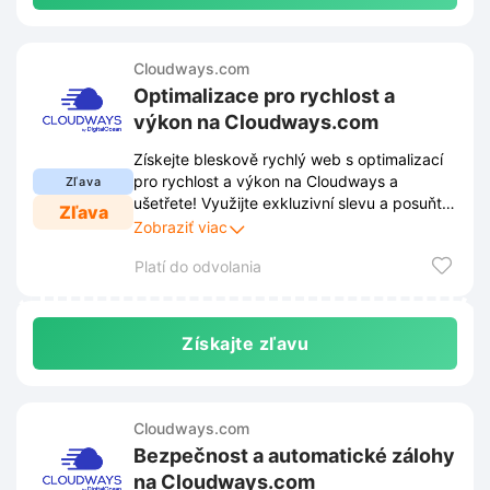
Cloudways.com
Optimalizace pro rychlost a
výkon na Cloudways.com
Získejte bleskově rychlý web s optimalizací
pro rychlost a výkon na Cloudways a
Zľava
ušetřete! Využijte exkluzivní slevu a posuňte
Zľava
svůj web na novou úroveň s maximální
Zobraziť viac
rychlostí a spolehlivostí.
Platí do odvolania
Získajte zľavu
Cloudways.com
Bezpečnost a automatické zálohy
na Cloudways.com