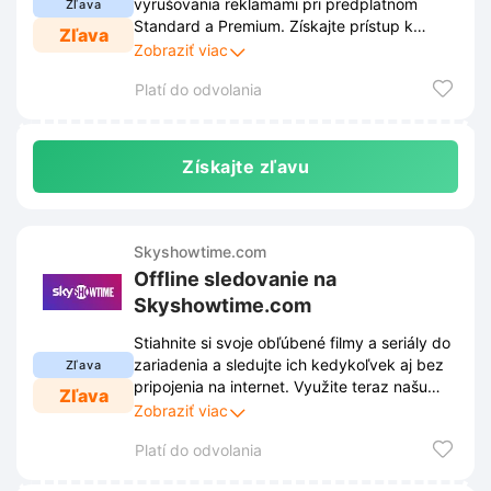
vyrušovania reklamami pri predplatnom
Zľava
Standard a Premium. Získajte prístup k
Zľava
svojmu obľúbenému obsahu v tej najlepšej
Zobraziť viac
kvalite a vychutnajte si ničím nerušený
Platí do odvolania
zážitok zo sledovania.
Získajte zľavu
Skyshowtime.com
Offline sledovanie na
Skyshowtime.com
Stiahnite si svoje obľúbené filmy a seriály do
zariadenia a sledujte ich kedykoľvek aj bez
Zľava
pripojenia na internet. Využite teraz našu
Zľava
špeciálnu zľavu a užívajte si nekonečnú
Zobraziť viac
zábavu na cestách úplne bez obmedzení.
Platí do odvolania