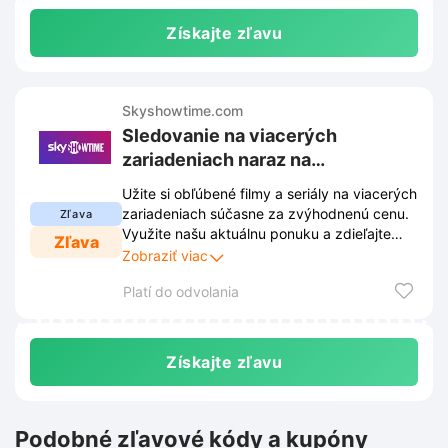
Získajte zľavu
Skyshowtime.com
Sledovanie na viacerých
zariadeniach naraz na
Skyshowtime.com
Užite si obľúbené filmy a seriály na viacerých
zariadeniach súčasne za zvýhodnenú cenu.
Zľava
Využite našu aktuálnu ponuku a zdieľajte
Zľava
filmový zážitok s celou rodinou bez
Zobraziť viac
obmedzení.
Platí do odvolania
Získajte zľavu
Podobné zľavové kódy a kupóny