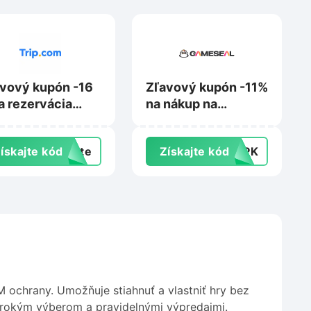
vový kupón -16
Zľavový kupón -11%
a rezervácia
na nákup na
ytu na Trip.com
Gameseal.com
ískajte kód
exte
Získajte kód
TOPK
 ochrany. Umožňuje stiahnuť a vlastniť hry bez
irokým výberom a pravidelnými výpredajmi.