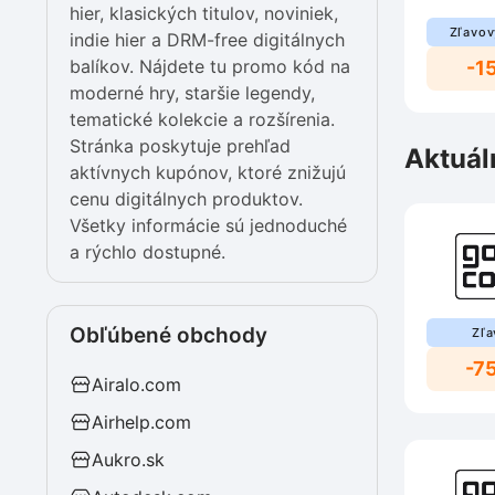
hier, klasických titulov, noviniek,
Zľavov
indie hier a DRM-free digitálnych
balíkov. Nájdete tu promo kód na
-1
moderné hry, staršie legendy,
tematické kolekcie a rozšírenia.
Stránka poskytuje prehľad
Aktuál
aktívnych kupónov, ktoré znižujú
cenu digitálnych produktov.
Všetky informácie sú jednoduché
a rýchlo dostupné.
Obľúbené obchody
Zľa
-7
Airalo.com
Airhelp.com
Aukro.sk