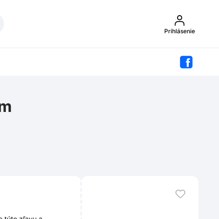
Prihlásenie
om
 túto zľavu a