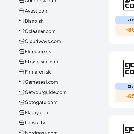
Autodesk.com
Avast.com
Biano.sk
Zľa
-8
Ccleaner.com
Cloudways.com
Elitedate.sk
Etravelsim.com
Firmaren.sk
Gameseal.com
Zľa
Getyourguide.com
-6
Gotogate.com
Kkday.com
Lepsia.tv
Nordpass.com