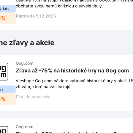
obohaťte svoju hernú knižnicu o skvelé tituly.
ý kód
Platné do 5.12.2025
5%
ne zľavy a akcie
Gog.com
Zľava až -75% na historické hry na Gog.com
V eshope Gog.com nájdete vybrané historické hry v akcii. 
zľavám, ktoré na vás čakajú.
va
Platí do odvolania
5%
Gog.com