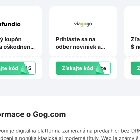
ý kupón
Prihláste sa na
Zľa
a oškodnenie
odber noviniek a
$ n
 Refundio.sk
získajte špeciálne
pob
ponuky a
jte kód
TE15
Získajte kód
exte
Z
propagačné akcie
na Viagogo.com
ormace o Gog.com
om je digitálna platforma zameraná na predaj hier bez DRM
zení a ponúka klasické aj moderné tituly. Web je známy š