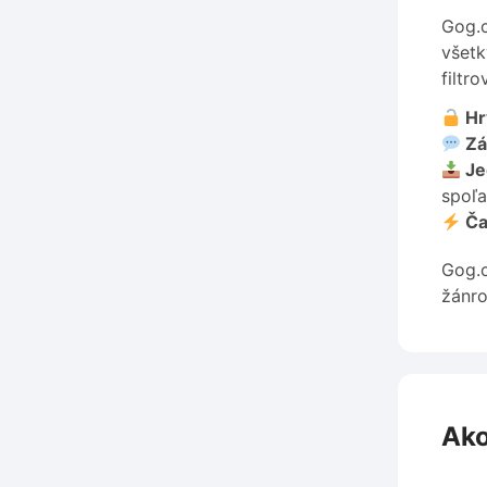
Gog.c
všetk
filtr
Hr
Zá
Je
spoľa
Ča
Gog.c
žánro
Ako