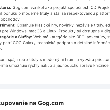
tória:
Gog.com vznikol ako projekt spoločnosti CD Projekt 
ril ponuku o moderné tituly a stal sa rešpektovanou platfo
 obchodov.
rtiment:
Obsahuje klasické hry, novinky, nezávislé tituly, e
 pre Windows, macOS a Linux. Produkty sú dostupné v digit
tegórie a Služby:
Web má kategórie ako RPG, adventúry, str
y patrí GOG Galaxy, technická podpora a detailné informácie
v.
om spája retro tituly s modernými hrami a vytvára priesto
orma umožňuje rýchly nákup a jednoduchú správu knižnice.
upovanie na Gog.com