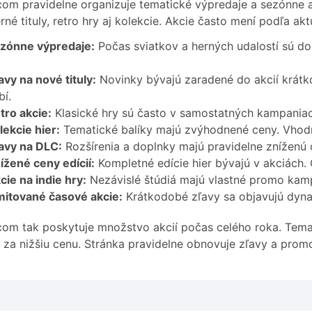
om pravidelne organizuje tematické výpredaje a sezónne a
né tituly, retro hry aj kolekcie. Akcie často mení podľa ak
zónne výpredaje:
Počas sviatkov a herných udalostí sú do
vy na nové tituly:
Novinky bývajú zaradené do akcií krátk
í.
tro akcie:
Klasické hry sú často v samostatných kampaniach
ekcie hier:
Tematické balíky majú zvýhodnené ceny. Vhodné 
avy na DLC:
Rozšírenia a doplnky majú pravidelne zníženú 
ížené ceny edícií:
Kompletné edície hier bývajú v akciách. 
ie na indie hry:
Nezávislé štúdiá majú vlastné promo kam
mitované časové akcie:
Krátkodobé zľavy sa objavujú dynam
om tak poskytuje množstvo akcií počas celého roka. Tem
 za nižšiu cenu. Stránka pravidelne obnovuje zľavy a prom