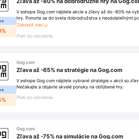
Zľava až -80% na dobrodružné hry na Gog.c
V eshope Gog.com nájdete akcie a zľavy až do -80% na vy
hry. Ponorte sa do sveta dobrodružstva s neodolateľnými po
va
nemôžete nechať ujsť.
Zobraziť viac
0%
Platí do odvolania
Gog.com
Zľava až -65% na stratégie na Gog.com
V eshope Gog.com nájdete vybrané stratégie v akcii so zľa
Nečakajte a objavte skvelé ponuky na obľúbené hry.
va
Platí do odvolania
5%
Gog.com
Zľava až -75% na simulácie na Gog.com