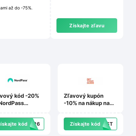
vami až do -75%.
Získajte zľavu
vový kód -20%
Zľavový kupón
NordPass
-10% na nákup na
iness and
Getyourguide.com
erprise na
ískajte kód
ER26
Získajte kód
IRST
rdpass.com