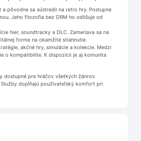
a pôvodne sa sústredil na retro hry. Postupne
rmou. Jeho filozofia bez DRM ho odlišuje od
dície hier, soundtracky a DLC. Zameriava sa na
álnej forme na okamžité stiahnutie.
atégie, akčné hry, simulácie a kolekcie. Medzi
 o kompatibilite. K dispozícii je aj komunita
ry dostupné pre hráčov všetkých žánrov.
 Služby dopĺňajú používateľský komfort pri