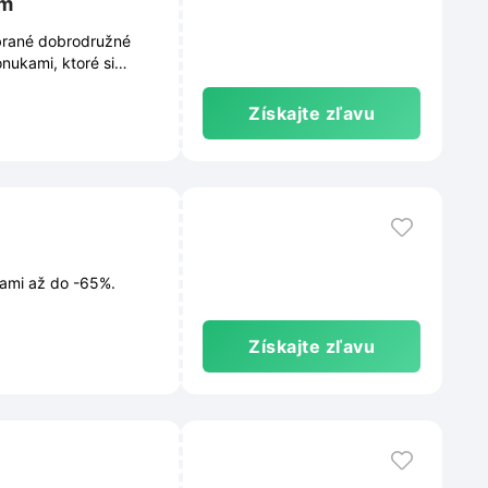
om
brané dobrodružné
nukami, ktoré si
Získajte zľavu
vami až do -65%.
Získajte zľavu