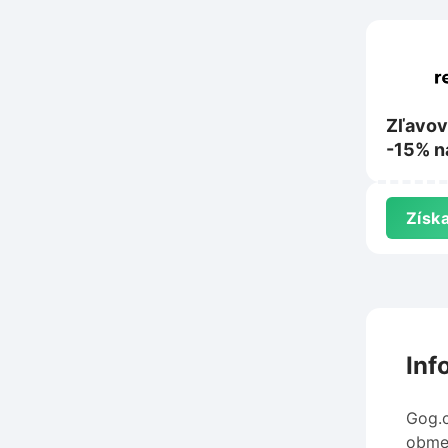
Zľavov
-15% n
letu na
Získa
Inf
Gog.c
obmed