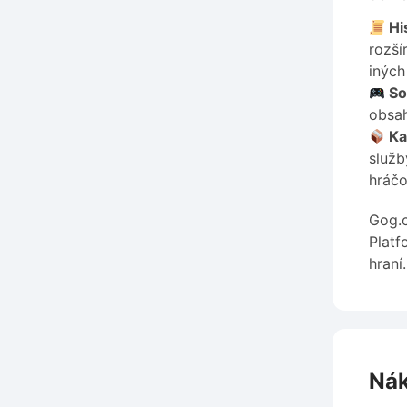
His
rozší
iných
So
obsah
Ka
služb
hráčo
Gog.c
Platf
hraní.
Nák