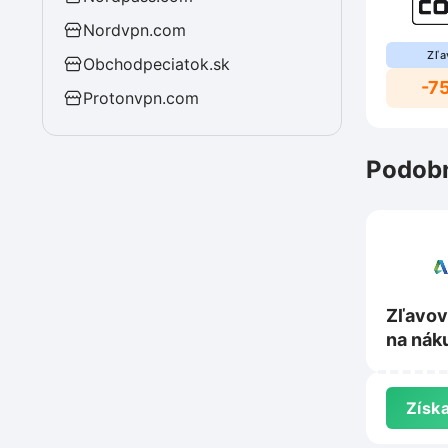
Nordvpn.com
Zľa
Obchodpeciatok.sk
-7
Protonvpn.com
Podobn
Zľavov
na nák
Autod
Získa