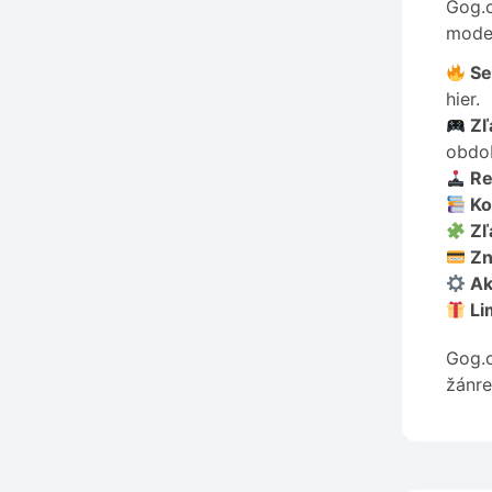
Gog.c
moder
Se
hier.
Zľa
obdob
Re
Kol
Zľ
Zn
Akc
Li
Gog.c
žánre