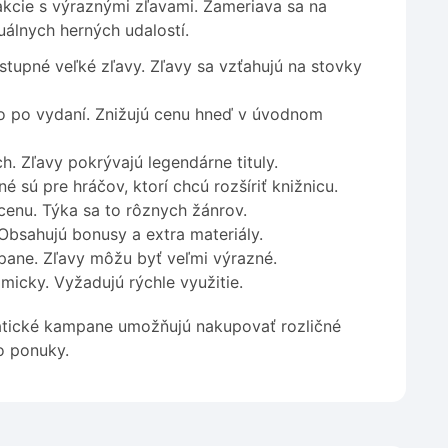
kcie s výraznými zľavami. Zameriava sa na
tuálnych herných udalostí.
stupné veľké zľavy. Zľavy sa vzťahujú na stovky
o po vydaní. Znižujú cenu hneď v úvodnom
. Zľavy pokrývajú legendárne tituly.
sú pre hráčov, ktorí chcú rozšíriť knižnicu.
cenu. Týka sa to rôznych žánrov.
Obsahujú bonusy a extra materiály.
pane. Zľavy môžu byť veľmi výrazné.
icky. Vyžadujú rýchle využitie.
atické kampane umožňujú nakupovať rozličné
o ponuky.