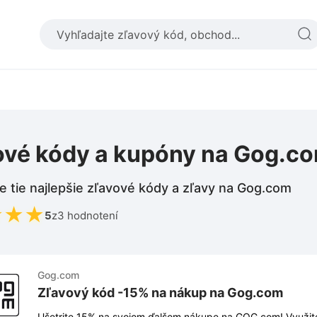
ové kódy a kupóny na Gog.c
e tie najlepšie zľavové kódy a zľavy na Gog.com
★
★
★
5
z
3 hodnotení
Gog.com
Zľavový kód -15% na nákup na Gog.com
Ušetrite 15% na svojom ďalšom nákupe na GOG.com! Využite