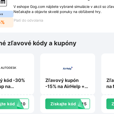
V eshope Gog.com nájdete vybrané simulácie v akcii so zľa
Nečakajte a objavte skvelé ponuky na obľúbené hry.
va
Platí do odvolania
5%
é zľavové kódy a kupóny
ý kód -30%
Zľavový kupón
Zľa
up na
-15% na AirHelp +
na 
esk.com
Pro na Airhelp.com
Bus
Ent
jte kód
VE10
Získajte kód
ZY15
Z
No