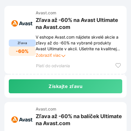
Avast.com
Zľava až -60% na Avast Ultimate
na Avast.com
V eshope Avast.com nájdete skvelé akcie a
zľavy až do -60% na vybrané produkty
Zľava
Avast Ultimate v akcii. Ušetrite na kvalitnej
-60%
ochrane a zabezpečte si komplexné riešenie
Zobraziť viac
pre vaše zariadenia za výhodnejšiu cenu.
Platí do odvolania
Získajte zľavu
Avast.com
Zľava až -60% na balíček Ultimate
na Avast.com