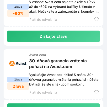
V eshope Avast.com nájdete akcie a zľavy
až do -60% na vybrané balíčky Ultimate v
Zľava
akcii. Nečakajte a zabezpečte si komplexnú
-60%
ochranu za výhodnú cenu.
Platí do odvolania
Získajte zľavu
Avast.com
30-dňová garancia vrátenia
peňazí na Avast.com
Vyskúšajte Avast bez rizika! S našou 30-
dňovou garanciou vrátenia peňazí si môžete
Zľava
byť istí, že ste s nákupom spokojní.
Zľava
Platí do odvolania