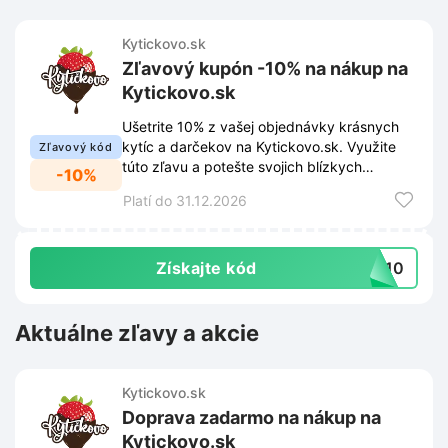
Kytickovo.sk
Zľavový kupón -10% na nákup na
Kytickovo.sk
Ušetrite 10% z vašej objednávky krásnych
kytíc a darčekov na Kytickovo.sk. Využite
Zľavový kód
túto zľavu a potešte svojich blízkych
-10%
nádhernou kyticou za výhodnejšiu cenu.
Platí do 31.12.2026
Získajte kód
ta10
Aktuálne zľavy a akcie
Kytickovo.sk
Doprava zadarmo na nákup na
Kytickovo.sk