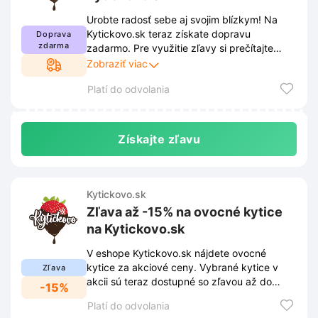
Urobte radosť sebe aj svojim blízkym! Na
Kytickovo.sk teraz získate dopravu
Doprava
zdarma
zadarmo. Pre využitie zľavy si prečítajte
podmienky na našom webe. Podmienky sa
Zobraziť viac
môžu meniť.
Platí do odvolania
Získajte zľavu
Kytickovo.sk
Zľava až -15% na ovocné kytice
na Kytickovo.sk
V eshope Kytickovo.sk nájdete ovocné
kytice za akciové ceny. Vybrané kytice v
Zľava
akcii sú teraz dostupné so zľavou až do
-15%
-15%.
Platí do odvolania