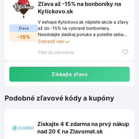
Zľava až -15% na bonboníky na
Kytickovo.sk
V eshope Kytickovo.sk nájdete akcie a zľavy
až do -15% na vybrané bonboniery.
Zľava
Neodolajte sladkej ponuke a potešte seba
-15%
alebo svojich blízkych lahodnou bonbonierou
Zobraziť viac
za skvelú cenu.
Platí do odvolania
Získajte zľavu
Podobné zľavové kódy a kupóny
Získajte 4 € zdarma na prvý nákup
nad 20 € na Zlavomat.sk