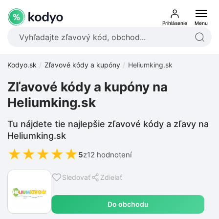
Prihlásenie
Menu
Kodyo.sk
Zľavové kódy a kupóny
Heliumking.sk
Zľavové kódy a kupóny na
Heliumking.sk
Tu nájdete tie najlepšie zľavové kódy a zľavy na
Heliumking.sk
★
★
★
★
★
5
z
12 hodnotení
Sledovať
Zdielať
Do obchodu