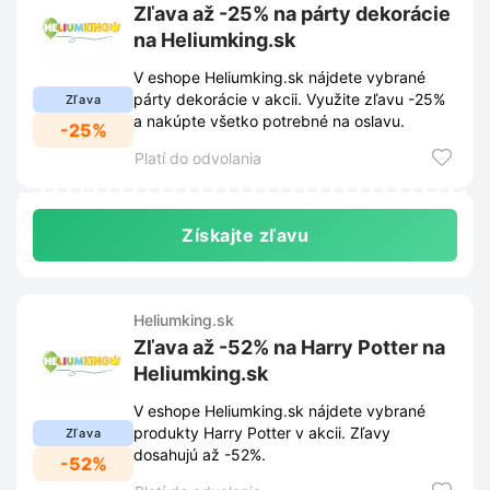
Zľava až -25% na párty dekorácie
na Heliumking.sk
V eshope Heliumking.sk nájdete vybrané
párty dekorácie v akcii. Využite zľavu -25%
Zľava
a nakúpte všetko potrebné na oslavu.
-25%
Platí do odvolania
Získajte zľavu
Heliumking.sk
Zľava až -52% na Harry Potter na
Heliumking.sk
V eshope Heliumking.sk nájdete vybrané
produkty Harry Potter v akcii. Zľavy
Zľava
dosahujú až -52%.
-52%