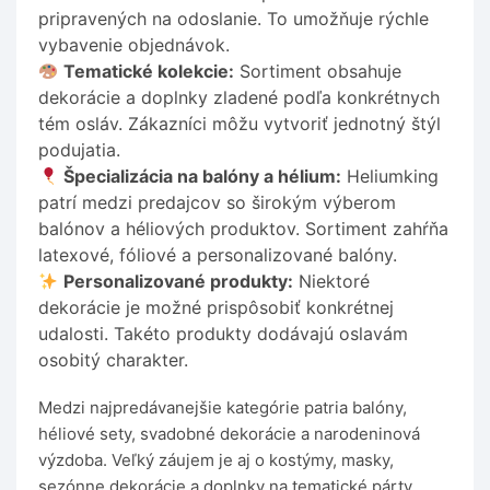
pripravených na odoslanie. To umožňuje rýchle
vybavenie objednávok.
Tematické kolekcie:
Sortiment obsahuje
dekorácie a doplnky zladené podľa konkrétnych
tém osláv. Zákazníci môžu vytvoriť jednotný štýl
podujatia.
Špecializácia na balóny a hélium:
Heliumking
patrí medzi predajcov so širokým výberom
balónov a héliových produktov. Sortiment zahŕňa
latexové, fóliové a personalizované balóny.
Personalizované produkty:
Niektoré
dekorácie je možné prispôsobiť konkrétnej
udalosti. Takéto produkty dodávajú oslavám
osobitý charakter.
Medzi najpredávanejšie kategórie patria balóny,
héliové sety, svadobné dekorácie a narodeninová
výzdoba. Veľký záujem je aj o kostýmy, masky,
sezónne dekorácie a doplnky na tematické párty.