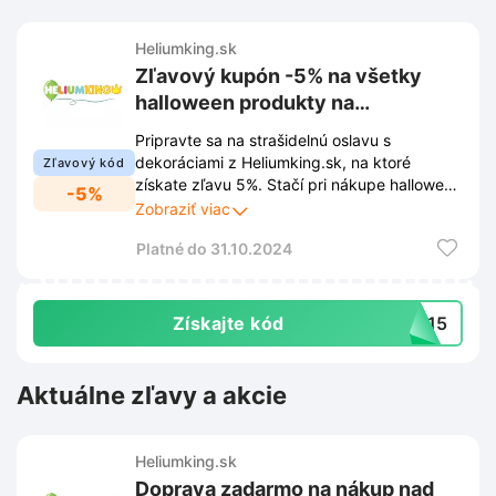
Heliumking.sk
Zľavový kupón -5% na všetky
halloween produkty na
Heliumking.sk
Pripravte sa na strašidelnú oslavu s
dekoráciami z Heliumking.sk, na ktoré
Zľavový kód
získate zľavu 5%. Stačí pri nákupe halloween
-5%
sortimentu zadať platný kupón a cena sa
Zobraziť viac
automaticky upraví.
Platné do 31.10.2024
Získajte kód
LW15
Aktuálne zľavy a akcie
Heliumking.sk
Doprava zadarmo na nákup nad