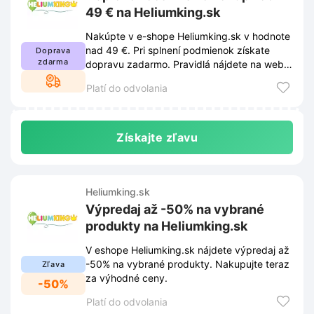
49 € na Heliumking.sk
Nakúpte v e-shope Heliumking.sk v hodnote
nad 49 €. Pri splnení podmienok získate
Doprava
zdarma
dopravu zadarmo. Pravidlá nájdete na webe
obchodu.
Platí do odvolania
Získajte zľavu
Heliumking.sk
Výpredaj až -50% na vybrané
produkty na Heliumking.sk
V eshope Heliumking.sk nájdete výpredaj až
-50% na vybrané produkty. Nakupujte teraz
Zľava
za výhodné ceny.
-50%
Platí do odvolania