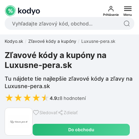
Prihlásenie
Menu
Kodyo.sk
Zľavové kódy a kupóny
Luxusne-pera.sk
Zľavové kódy a kupóny na
Luxusne-pera.sk
Tu nájdete tie najlepšie zľavové kódy a zľavy na
Luxusne-pera.sk
★
★
★
★
★
4.9
z
8 hodnotení
Sledovať
Zdielať
Do obchodu