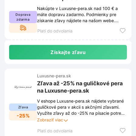
Nakúpte v Luxusne-pera.sk nad 100 € a
máte dopravu zadarmo. Podmienky pre
Doprava
zdarma
získanie zľavy nájdete na našom webe.
Obchod si vyhradzuje právo podmienky
Platí do odvolania
meniť.
Získajte zľavu
Luxusne-pera.sk
Zľava až -25% na guličkové pera
na Luxusne-pera.sk
V eshope Luxusne-pera.sk nájdete vybrané
guličkové pera v akcii s akčnými zľavami.
Zľava
Využite zľavy až do -25% na písacie potreby
-25%
a doprajte si luxusné písanie za skvelú cenu.
Zobraziť viac
Platí do odvolania