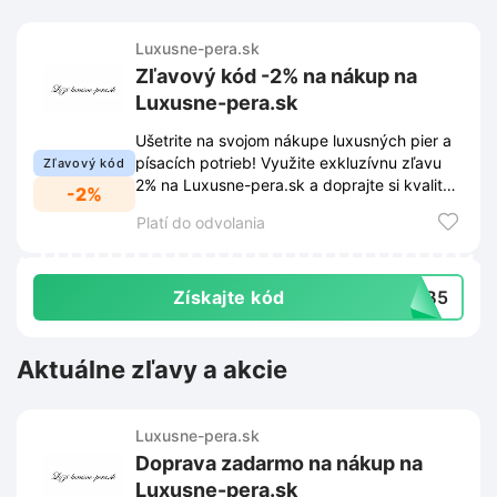
Luxusne-pera.sk
Zľavový kód -2% na nákup na
Luxusne-pera.sk
Ušetrite na svojom nákupe luxusných pier a
písacích potrieb! Využite exkluzívnu zľavu
Zľavový kód
2% na Luxusne-pera.sk a doprajte si kvalitu
-2%
za výhodnejšiu cenu.
Platí do odvolania
Získajte kód
TYB5
Aktuálne zľavy a akcie
Luxusne-pera.sk
Doprava zadarmo na nákup na
Luxusne-pera.sk