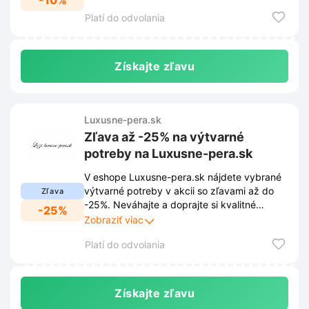
-10%
zvýhodnenú cenu!
Platí do odvolania
Získajte zľavu
Luxusne-pera.sk
Zľava až -25% na výtvarné
potreby na Luxusne-pera.sk
V eshope Luxusne-pera.sk nájdete vybrané
výtvarné potreby v akcii so zľavami až do
Zľava
-25%. Neváhajte a doprajte si kvalitné
-25%
pomôcky pre vaše umelecké diela za skvelé
Zobraziť viac
ceny.
Platí do odvolania
Získajte zľavu