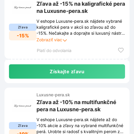
Zľava až -15% na kaligrafické pera
na Luxusne-pera.sk
V eshope Luxusne-pera.sk nájdete vybrané
kaligrafické pera v akcii so zľavou až do
Zľava
-15%. Nečakajte a doprajte si luxusný nástroj
-15%
pre vaše umelecké diela za skvelú cenu.
Zobraziť viac
Platí do odvolania
Získajte zľavu
Luxusne-pera.sk
Zľava až -10% na multifunkčné
pera na Luxusne-pera.sk
V eshope Luxusne-pera.sk nájdete až do
-10% akcie a zľavy na vybrané multifunkčné
Zľava
perá. Urobte si radosť s kvalitným perom za