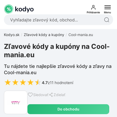
Prihlásenie
Menu
Kodyo.sk
Zľavové kódy a kupóny
Cool-mania.eu
Zľavové kódy a kupóny na Cool-
mania.eu
Tu nájdete tie najlepšie zľavové kódy a zľavy na
Cool-mania.eu
★
★
★
★
★
4.7
z
11 hodnotení
Sledovať
Zdielať
Do obchodu