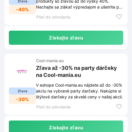
produkty so zľavou až do výšky 40%.
Zľava
Nechajte sa zlákať výpredajom a ušetrite pri
-40%
nákupe.
Platí do odvolania
Získajte zľavu
Cool-mania.eu
Zľava až -30% na party dárčeky
na Cool-mania.eu
V eshope Cool-mania.eu nájdete až do -30%
akciu na vybrané party darčeky. Nakúpte si
Zľava
štýlové darčeky za skvelé ceny v našej akcii.
-30%
Platí do odvolania
Získajte zľavu