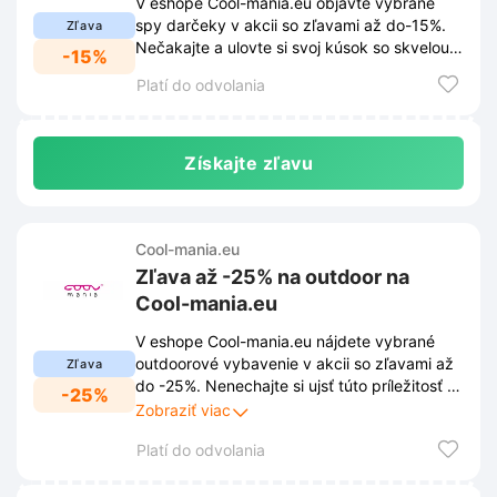
V eshope Cool-mania.eu objavte vybrané
spy darčeky v akcii so zľavami až do-15%.
Zľava
Nečakajte a ulovte si svoj kúsok so skvelou
-15%
zľavou ešte dnes.
Platí do odvolania
Získajte zľavu
Cool-mania.eu
Zľava až -25% na outdoor na
Cool-mania.eu
V eshope Cool-mania.eu nájdete vybrané
outdoorové vybavenie v akcii so zľavami až
Zľava
do -25%. Nenechajte si ujsť túto príležitosť a
-25%
vybavte sa na svoje dobrodružstvá za
Zobraziť viac
skvelé ceny.
Platí do odvolania