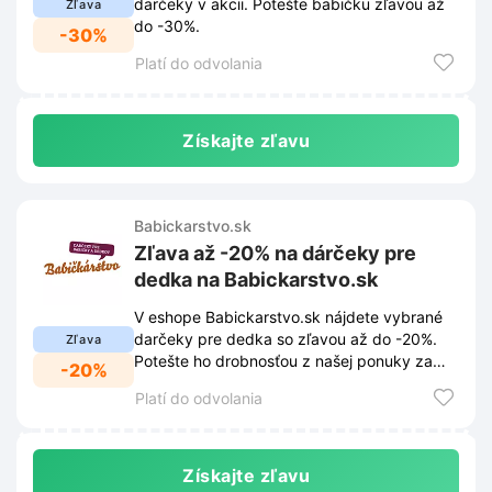
darčeky v akcii. Potešte babičku zľavou až
Zľava
do -30%.
-30%
Platí do odvolania
Získajte zľavu
Babickarstvo.sk
Zľava až -20% na dárčeky pre
dedka na Babickarstvo.sk
V eshope Babickarstvo.sk nájdete vybrané
darčeky pre dedka so zľavou až do -20%.
Zľava
Potešte ho drobnosťou z našej ponuky za
-20%
výhodnú cenu.
Platí do odvolania
Získajte zľavu