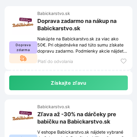
Babickarstvo.sk
Doprava zadarmo na nákup na
Babickarstvo.sk
Nakúpte na Babickarstvo.sk za viac ako
50€. Pri objednávke nad túto sumu získate
Doprava
zdarma
dopravu zadarmo. Podmienky akcie nájdete
na webe obchodu.
Platí do odvolania
Získajte zľavu
Babickarstvo.sk
Zľava až -30% na dárčeky pre
babičku na Babickarstvo.sk
V eshope Babickarstvo.sk nájdete vybrané