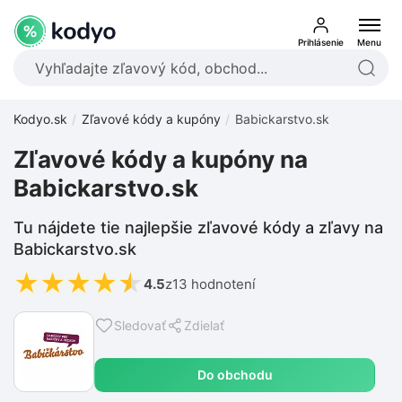
Prihlásenie
Menu
Kodyo.sk
Zľavové kódy a kupóny
Babickarstvo.sk
Zľavové kódy a kupóny na
Babickarstvo.sk
Tu nájdete tie najlepšie zľavové kódy a zľavy na
Babickarstvo.sk
★
★
★
★
★
4.5
z
13 hodnotení
Sledovať
Zdielať
Do obchodu