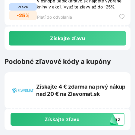
V eshope Babickarstvo.sk nájdete vybrané
knihy v akcii. Využite zľavy až do -25%.
Zľava
-25%
Platí do odvolania
Získajte zľavu
Podobné zľavové kódy a kupóny
Získajte 4 € zdarma na prvý nákup
nad 20 € na Zlavomat.sk
Získajte zľavu
dkaz