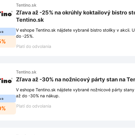
Tentino.sk
Zľava až -25% na okrúhly koktailový bistro sto
Tentino.sk
V eshope Tentino.sk nájdete vybrané bistro stolíky v akcii. U
va
do -25%.
5%
Platí do odvolania
Tentino.sk
Zľava až -30% na nožnicový párty stan na Te
V eshope Tentino.sk nájdete vybrané nožnicové párty stany 
až do -30% na nákup.
va
Platí do odvolania
0%