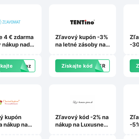
te 4 € zdarma
Zľavový kupón -3%
Zľ
ý nákup nad
na letné zásoby na
-30
a Zlavomat.sk
Tentino.sk
Hry
Alb
kajte
dkaz
Získajte kód
MBER
Z
ľavu
ý kupón
Zľavový kód -2% na
Zľa
a nákup na
nákup na Luxusne-
-5%
kytice.sk
pera.sk
Fut