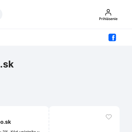
Prihlásenie
.sk
no.sk
u 3%. Kód uplatníte v