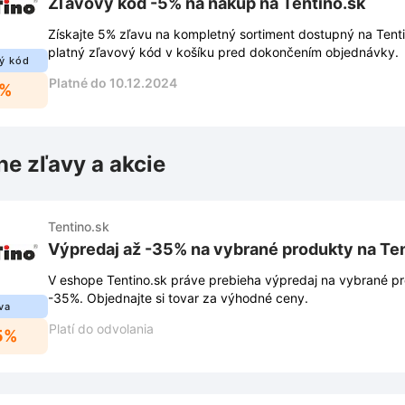
Zľavový kód -5% na nákup na Tentino.sk
Získajte 5% zľavu na kompletný sortiment dostupný na Tentin
platný zľavový kód v košíku pred dokončením objednávky.
ý kód
Platné do 10.12.2024
5%
ne zľavy a akcie
Tentino.sk
Výpredaj až -35% na vybrané produkty na Ten
V eshope Tentino.sk práve prebieha výpredaj na vybrané p
-35%. Objednajte si tovar za výhodné ceny.
va
Platí do odvolania
5%