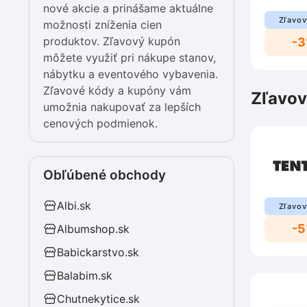
nové akcie a prinášame aktuálne
Zľavov
možnosti zníženia cien
produktov. Zľavový kupón
-
môžete využiť pri nákupe stanov,
nábytku a eventového vybavenia.
Zľavové kódy a kupóny vám
Zľavov
umožnia nakupovať za lepších
cenových podmienok.
Obľúbené obchody
Albi.sk
Zľavov
-
Albumshop.sk
Babickarstvo.sk
Balabim.sk
Chutnekytice.sk