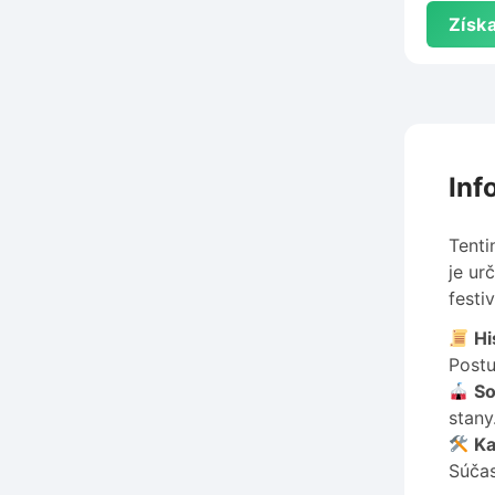
Získa
Inf
Tenti
je ur
festi
Hi
Postu
So
stany
Ka
Súčas