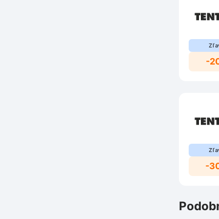
Zľa
-2
Zľa
-3
Podobn