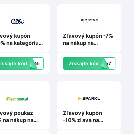
avový kupón
Zľavový kupón -7%
% na kategóriu
na nákup na
 na vonok na
Roseskingdom.sk
i.sk
ískajte kód
K1Ni
Získajte kód
llo7
vový poukaz
Zľavový kupón
 na nákup na
-10% zľava na
balovedarceky.sk
nákup na Sparkl.sk