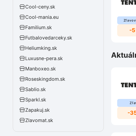
Cool-ceny.sk
Cool-mania.eu
Zľavov
Familium.sk
-
Futbalovedarceky.sk
Heliumking.sk
Aktuál
Luxusne-pera.sk
Manboxeo.sk
Roseskingdom.sk
Sablio.sk
Sparkl.sk
Zľa
Zapakuj.sk
-3
Zlavomat.sk