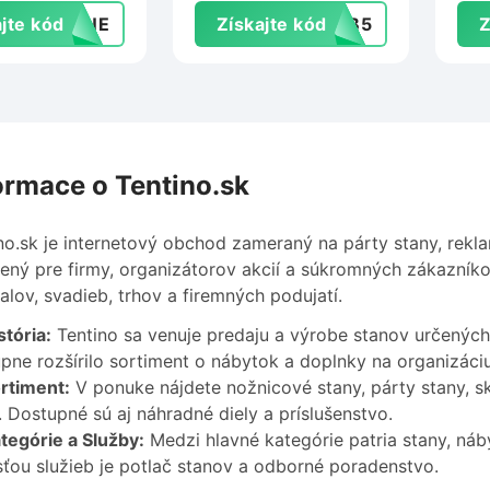
jte kód
UTNE
Získajte kód
TYB5
Z
ormace o Tentino.sk
no.sk je internetový obchod zameraný na párty stany, rekl
čený pre firmy, organizátorov akcií a súkromných zákazník
valov, svadieb, trhov a firemných podujatí.
stória:
Tentino sa venuje predaju a výrobe stanov určených 
pne rozšírilo sortiment o nábytok a doplnky na organizáciu
rtiment:
V ponuke nájdete nožnicové stany, párty stany, skl
. Dostupné sú aj náhradné diely a príslušenstvo.
tegórie a Služby:
Medzi hlavné kategórie patria stany, náb
ťou služieb je potlač stanov a odborné poradenstvo.