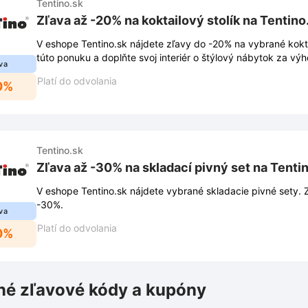
Tentino.sk
Zľava až -20% na koktailový stolík na Tentino
V eshope Tentino.sk nájdete zľavy do -20% na vybrané kokta
túto ponuku a doplňte svoj interiér o štýlový nábytok za vý
va
Platí do odvolania
0%
Tentino.sk
Zľava až -30% na skladací pivný set na Tenti
V eshope Tentino.sk nájdete vybrané skladacie pivné sety. Z
-30%.
va
Platí do odvolania
0%
é zľavové kódy a kupóny