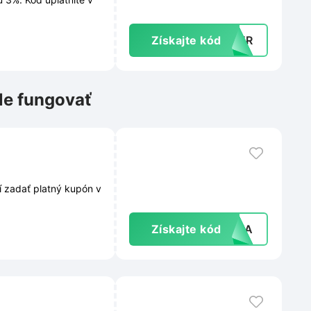
Získajte kód
MBER
le fungovať
í zadať platný kupón v
Získajte kód
ELKA