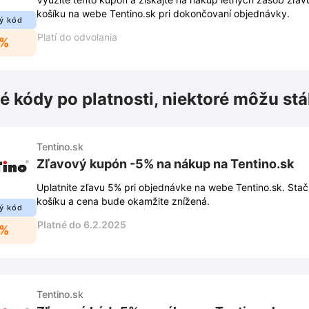
košíku na webe Tentino.sk pri dokončovaní objednávky.
ý kód
Platí do odvolania
3%
é kódy po platnosti, niektoré môžu stá
Tentino.sk
Zľavový kupón -5% na nákup na Tentino.sk
Uplatnite zľavu 5% pri objednávke na webe Tentino.sk. Stač
košíku a cena bude okamžite znížená.
ý kód
Platné do 6.2.2025
5%
Tentino.sk