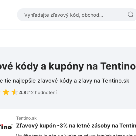
ové kódy a kupóny na Tentino
e tie najlepšie zľavové kódy a zľavy na Tentino.sk
★
★
★
4.8
z
12 hodnotení
Tentino.sk
Zľavový kupón -3% na letné zásoby na Tenti
Využite tento kupón a získajte na nákup letných zásob zľav