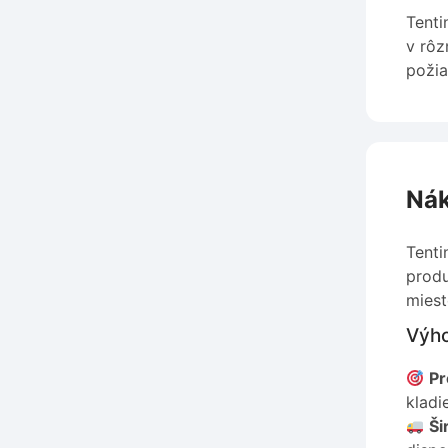
Tenti
v rôz
požia
Nák
Tenti
produ
miest
Výho
Pr
kladi
Ši