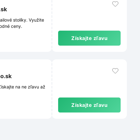
.sk
ilové stolíky. Využite
hodné ceny.
Získajte zľavu
no.sk
ískajte na ne zľavu až
Získajte zľavu