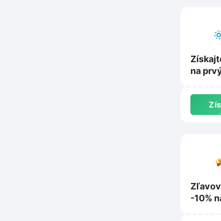
Získaj
na prv
20 € n
Zís
z
Zľavov
-10% n
Chutne