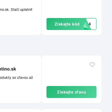
o.sk. Stačí uplatniť
Získajte kód
2024
tino.sk
rodukty so zľavou až
Získajte zľavu