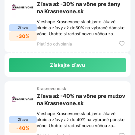
Zľava až -30% na vône pre ženy
na Krasnevone.sk
V eshope Krasnevone.sk objavte lákavé
akcie a zľavy až do30% na vybrané dámske
Zľava
vône. Urobte si radosť novou vôňou za
-30%
skvelú cenu!
Platí do odvolania
Získajte zľavu
Krasnevone.sk
Zľava až -40% na vône pre mužov
na Krasnevone.sk
V eshope Krasnevone.sk objavte lákavé
akcie a zľavy až do 40% na vybrané pánske
Zľava
vône. Urobte si radosť novou vôňou za
-40%
skvelú cenu!