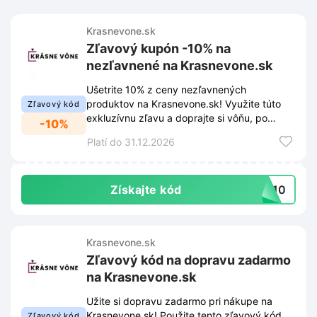
Krasnevone.sk
Zľavový kupón -10% na
nezľavnené na Krasnevone.sk
Ušetrite 10% z ceny nezľavnených
produktov na Krasnevone.sk! Využite túto
Zľavový kód
exkluzívnu zľavu a doprajte si vôňu, po
-10%
ktorej túžite, za výhodnejšiu cenu.
Platí do 31.12.2026
Získajte kód
EH10
Krasnevone.sk
Zľavový kód na dopravu zadarmo
na Krasnevone.sk
Užite si dopravu zadarmo pri nákupe na
Krasnevone.sk! Použite tento zľavový kód
Zľavový kód