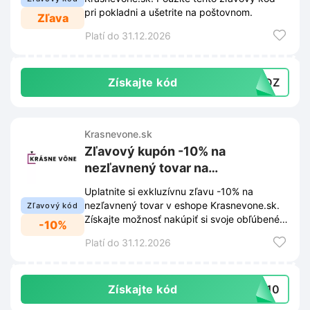
pri pokladni a ušetrite na poštovnom.
Zľava
Platí do 31.12.2026
Získajte kód
EHDZ
Krasnevone.sk
Zľavový kupón -10% na
nezľavnený tovar na
Krasnevone.sk
Uplatnite si exkluzívnu zľavu -10% na
nezľavnený tovar v eshope Krasnevone.sk.
Zľavový kód
Získajte možnosť nakúpiť si svoje obľúbené
-10%
vône výhodnejšie.
Platí do 31.12.2026
Získajte kód
EH10