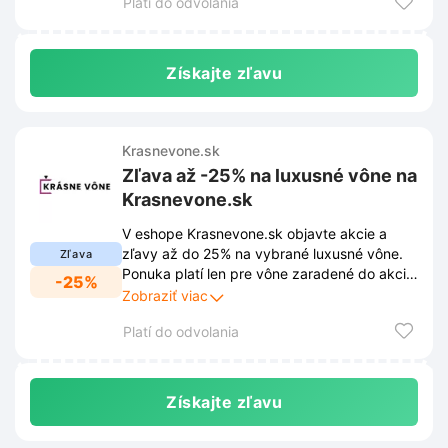
Platí do odvolania
Získajte zľavu
Krasnevone.sk
Zľava až -25% na luxusné vône na
Krasnevone.sk
V eshope Krasnevone.sk objavte akcie a
zľavy až do 25% na vybrané luxusné vône.
Zľava
Ponuka platí len pre vône zaradené do akcie,
-25%
tak neváhajte a urobte si radosť novou
Zobraziť viac
vôňou.
Platí do odvolania
Získajte zľavu