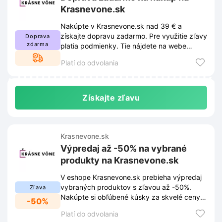
Krasnevone.sk
Nakúpte v Krasnevone.sk nad 39 € a
získajte dopravu zadarmo. Pre využitie zľavy
Doprava
zdarma
platia podmienky. Tie nájdete na webe
obchodu a môžu sa meniť.
Platí do odvolania
Získajte zľavu
Krasnevone.sk
Výpredaj až -50% na vybrané
produkty na Krasnevone.sk
V eshope Krasnevone.sk prebieha výpredaj
vybraných produktov s zľavou až -50%.
Zľava
Nakúpte si obľúbené kúsky za skvelé ceny a
-50%
ušetrite.
Platí do odvolania