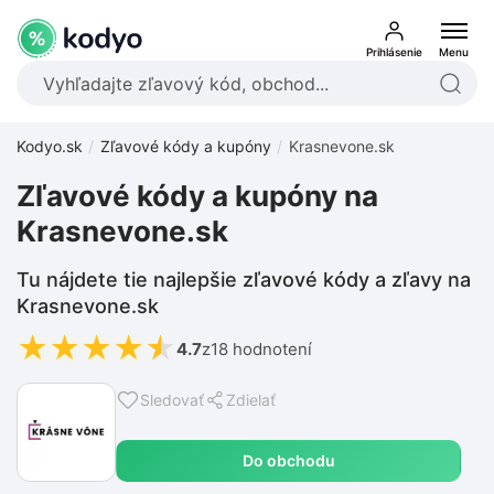
Prihlásenie
Menu
Kodyo.sk
Zľavové kódy a kupóny
Krasnevone.sk
Zľavové kódy a kupóny na
Krasnevone.sk
Tu nájdete tie najlepšie zľavové kódy a zľavy na
Krasnevone.sk
★
★
★
★
★
4.7
z
18 hodnotení
Sledovať
Zdielať
Do obchodu