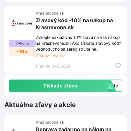
Krasnevone.sk
Zľavový kód -10% na nákup na
Krasnevone.sk
Získajte exkluzívnu 10% zľavu na váš nákup
na Krasnevone.sk! Ako získate zľavový kód?
Výhoda
Jednoducho sa zaregistrujte na
-10%
Krasnevone.sk a my vám ho obratom
Zobraziť viac
pošleme na vašu e-mailovú adresu. Užite si
Platí do 31.8.2026
výhodnejšie nakupovanie vďaka registrácii.
Získajte zľavu
exte
Aktuálne zľavy a akcie
Krasnevone.sk
Doprava zadarmo na nákup na