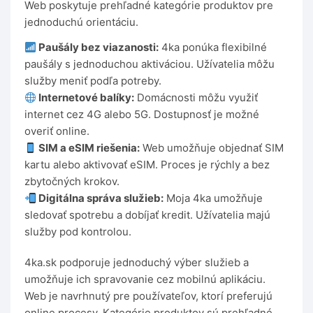
Web poskytuje prehľadné kategórie produktov pre
jednoduchú orientáciu.
Paušály bez viazanosti:
4ka ponúka flexibilné
paušály s jednoduchou aktiváciou. Užívatelia môžu
služby meniť podľa potreby.
Internetové balíky:
Domácnosti môžu využiť
internet cez 4G alebo 5G. Dostupnosť je možné
overiť online.
SIM a eSIM riešenia:
Web umožňuje objednať SIM
kartu alebo aktivovať eSIM. Proces je rýchly a bez
zbytočných krokov.
Digitálna správa služieb:
Moja 4ka umožňuje
sledovať spotrebu a dobíjať kredit. Užívatelia majú
služby pod kontrolou.
4ka.sk podporuje jednoduchý výber služieb a
umožňuje ich spravovanie cez mobilnú aplikáciu.
Web je navrhnutý pre používateľov, ktorí preferujú
online procesy. Kategórie produktov sú prehľadné.