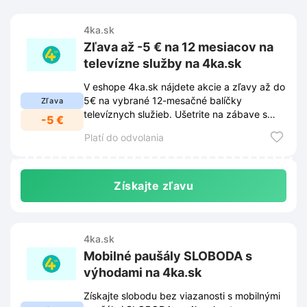
4ka.sk
Zľava až -5 € na 12 mesiacov na
televízne služby na 4ka.sk
V eshope 4ka.sk nájdete akcie a zľavy až do
5€ na vybrané 12-mesačné balíčky
Zľava
televíznych služieb. Ušetrite na zábave s
-5 €
touto akciovou ponukou.
Platí do odvolania
Získajte zľavu
4ka.sk
Mobilné paušály SLOBODA s
výhodami na 4ka.sk
Získajte slobodu bez viazanosti s mobilnými