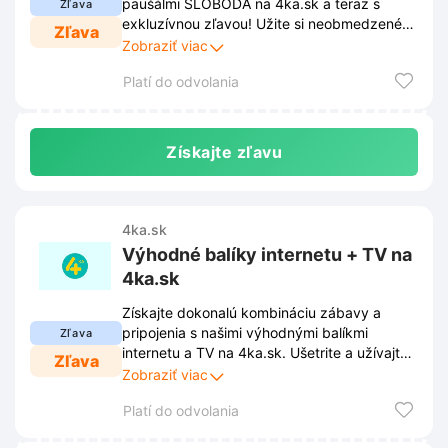
paušálmi SLOBODA na 4ka.sk a teraz s
Zľava
exkluzívnou zľavou! Užite si neobmedzené
Zľava
volania, SMS a dáta za bezkonkurenčnú
Zobraziť viac
cenu a surfujte naplno.
Platí do odvolania
Získajte zľavu
4ka.sk
Výhodné balíky internetu + TV na
4ka.sk
Získajte dokonalú kombináciu zábavy a
pripojenia s našimi výhodnými balíkmi
Zľava
internetu a TV na 4ka.sk. Ušetrite a užívajte
Zľava
si rýchly internet a skvelé televízne
Zobraziť viac
programy za zvýhodnenú cenu!
Platí do odvolania