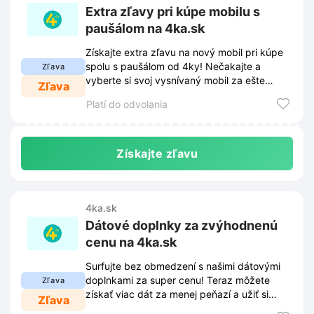
Extra zľavy pri kúpe mobilu s
paušálom na 4ka.sk
Získajte extra zľavu na nový mobil pri kúpe
spolu s paušálom od 4ky! Nečakajte a
Zľava
vyberte si svoj vysnívaný mobil za ešte
Zľava
lepšiu cenu.
Platí do odvolania
Získajte zľavu
4ka.sk
Dátové doplnky za zvýhodnenú
cenu na 4ka.sk
Surfujte bez obmedzení s našimi dátovými
doplnkami za super cenu! Teraz môžete
Zľava
získať viac dát za menej peňazí a užiť si
Zľava
online svet naplno.