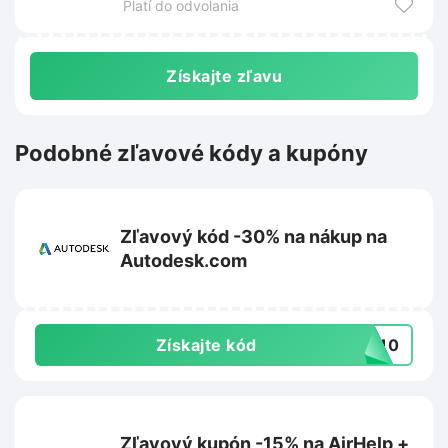
Platí do odvolania
Získajte zľavu
Podobné zľavové kódy a kupóny
Zľavový kód -30% na nákup na
Autodesk.com
Získajte kód
VE10
Zľavový kupón -15% na AirHelp +