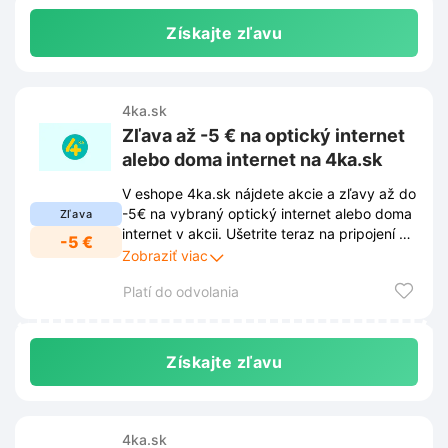
Získajte zľavu
4ka.sk
Zľava až -5 € na optický internet
alebo doma internet na 4ka.sk
V eshope 4ka.sk nájdete akcie a zľavy až do
-5€ na vybraný optický internet alebo doma
Zľava
internet v akcii. Ušetrite teraz na pripojení a
-5 €
užívajte si rýchly a spoľahlivý internet.
Zobraziť viac
Platí do odvolania
Získajte zľavu
4ka.sk