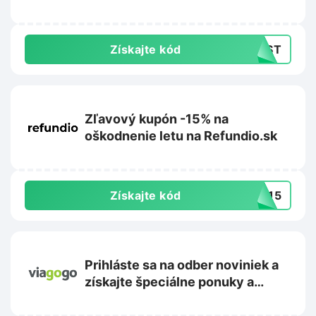
Získajte kód
IRST
Zľavový kupón -15% na
oškodnenie letu na Refundio.sk
Získajte kód
TE15
Prihláste sa na odber noviniek a
získajte špeciálne ponuky a
propagačné akcie na
Viagogo.com