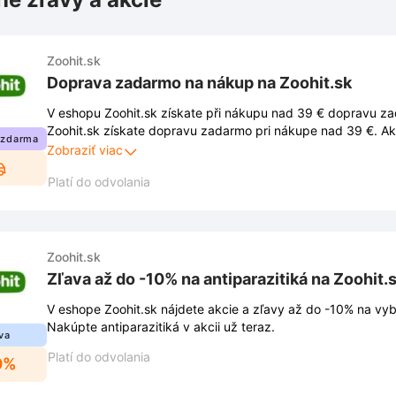
Zoohit.sk
Doprava zadarmo na nákup na Zoohit.sk
V eshopu Zoohit.sk získate při nákupu nad 39 € dopravu za
Zoohit.sk získate dopravu zadarmo pri nákupe nad 39 €. Ak
 zdarma
musíte dodržiavať podmienky stanovené obchodom. Tieto 
Zobraziť viac
uverejnené na webovej stránke obchodu a môžu sa z času n
Platí do odvolania
Zoohit.sk
Zľava až do -10% na antiparazitiká na Zoohit.
V eshope Zoohit.sk nájdete akcie a zľavy až do -10% na vybr
Nakúpte antiparazitiká v akcii už teraz.
va
Platí do odvolania
0%