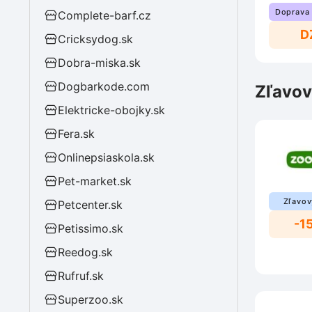
Doprava
Complete-barf.cz
D
Cricksydog.sk
Dobra-miska.sk
Dogbarkode.com
Zľavov
Elektricke-obojky.sk
Fera.sk
Onlinepsiaskola.sk
Pet-market.sk
Zľavov
Petcenter.sk
-1
Petissimo.sk
Reedog.sk
Rufruf.sk
Superzoo.sk