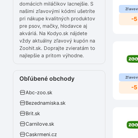
domácich miláčikov lacnejšie. S
Zľavov
našimi zľavovými kódmi ušetríte
pri nákupe kvalitných produktov
-5
pre psov, mačky, hlodavce aj
akváriá. Na Kodyo.sk nájdete
vždy aktuálny zľavový kupón na
Zoohit.sk. Doprajte zvieratám to
najlepšie a pritom výhodne.
Obľúbené obchody
Zľavov
-5
Abc-zoo.sk
Bezednamiska.sk
Brit.sk
Carnilove.sk
Caskrmeni.cz