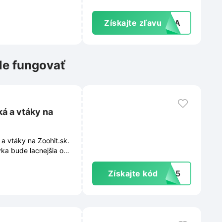
Získajte zľavu
RAVA
le fungovať
á a vtáky na
 a vtáky na Zoohit.sk.
vka bude lacnejšia o
Získajte kód
BA15