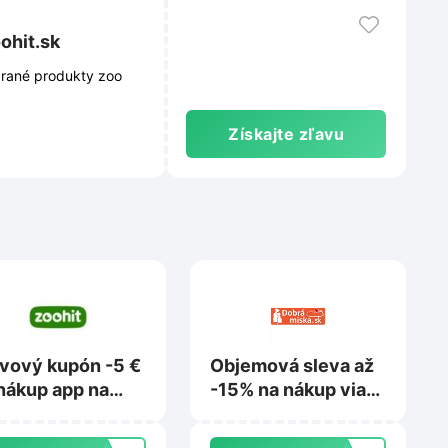
ohit.sk
brané produkty zoo
Získajte zľavu
vový kupón -5 €
Objemová sleva až
nákup app na
-15% na nákup viac
hit.sk
množstva na Dobra-
miska.sk