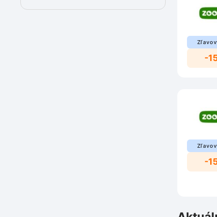
Zľavov
-1
Zľavov
-1
Aktuál