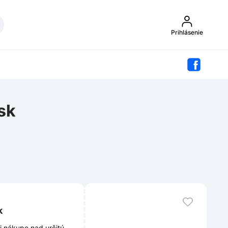
Prihlásenie
sk
k
i nákupe nad určitú