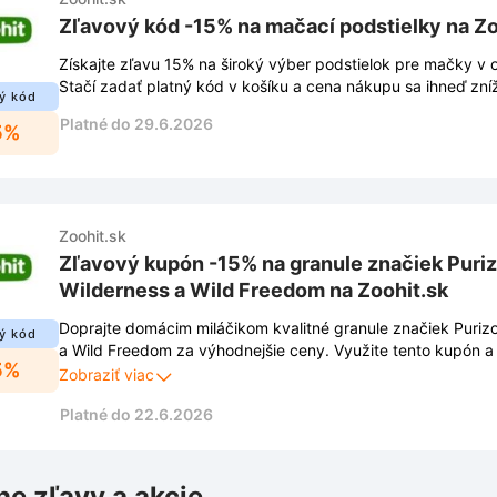
Zľavový kód -15% na mačací podstielky na Zo
Získajte zľavu 15% na široký výber podstielok pre mačky v 
Stačí zadať platný kód v košíku a cena nákupu sa ihneď zníž
ý kód
Platné do 29.6.2026
5%
Zoohit.sk
Zľavový kupón -15% na granule značiek Puriz
Wilderness a Wild Freedom na Zoohit.sk
Doprajte domácim miláčikom kvalitné granule značiek Purizo
ý kód
a Wild Freedom za výhodnejšie ceny. Využite tento kupón a 
5%
vybrané produkty.
Zobraziť viac
Platné do 22.6.2026
ne zľavy a akcie