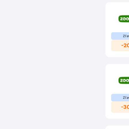
Zľa
-2
Zľa
-3