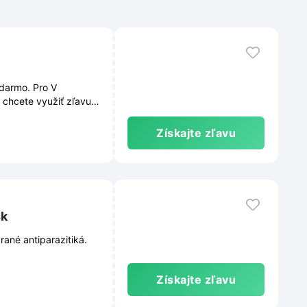
darmo. Pro V
 chcete využiť zľavu,
podmienky sú
a čas zmeniť.
Získajte zľavu
sk
ané antiparazitiká.
Získajte zľavu