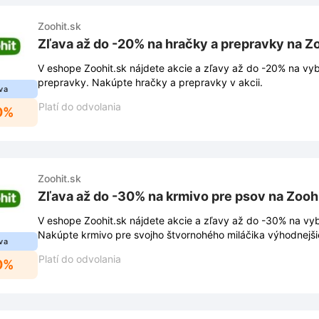
Zoohit.sk
Zľava až do -20% na hračky a prepravky na Zo
V eshope Zoohit.sk nájdete akcie a zľavy až do -20% na vy
prepravky. Nakúpte hračky a prepravky v akcii.
va
Platí do odvolania
0%
Zoohit.sk
Zľava až do -30% na krmivo pre psov na Zooh
V eshope Zoohit.sk nájdete akcie a zľavy až do -30% na vy
Nakúpte krmivo pre svojho štvornohého miláčika výhodnejši
va
Platí do odvolania
0%