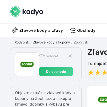
Zľavové kódy a zľavy
Obchody
Kodyo.sk
Zľavové kódy a kupóny
Zoohit.sk
Zľav
Sledovať
Tu nájdet
★
★
Do obchodu
Objavte aktuálne zľavové kódy a
kupóny na Zoohit.sk a nakúpte
krmivo, doplnky a výbavu pre