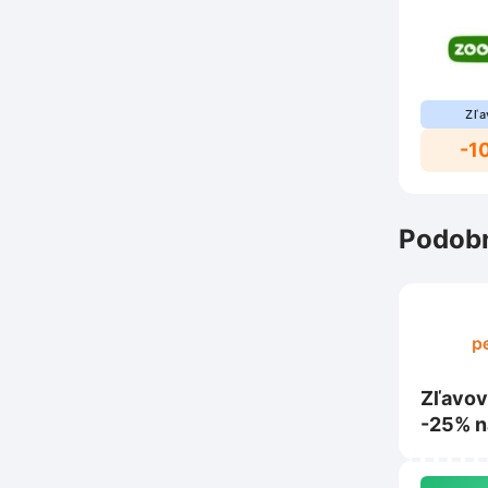
Zľa
-1
Podobn
Zľavov
-25% n
Biokat’
Petcen