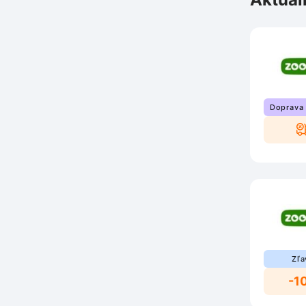
Doprava
Zľa
-1