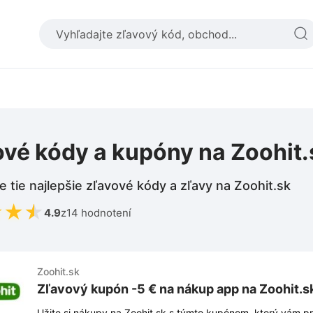
ové kódy a kupóny na Zoohit.
e tie najlepšie zľavové kódy a zľavy na Zoohit.sk
★
★
★
4.9
z
14 hodnotení
Zoohit.sk
Zľavový kupón -5 € na nákup app na Zoohit.s
Užite si nákupy na Zoohit.sk s týmto kupónom, ktorý vám pr