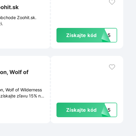
ohit.sk
obchode Zoohit.sk.
i.
Získajte kód
Y-15
on, Wolf of
n, Wolf of Wilderness
získajte zľavu 15% na
Získajte kód
LE15