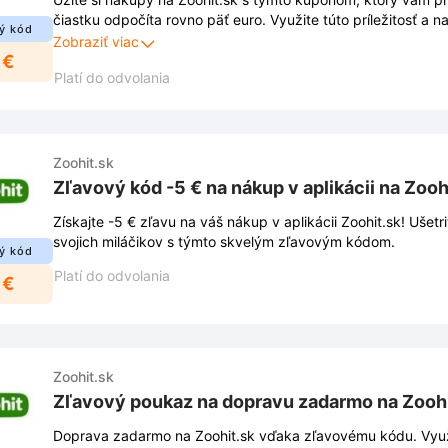
čiastku odpočíta rovno päť euro. Využite túto príležitosť a 
ý kód
svojich miláčikov ešte výhodnejšie.
Zobraziť viac
 €
Platí do odvolania
Zoohit.sk
Zľavový kód -5 € na nákup v aplikácii na Zooh
Získajte -5 € zľavu na váš nákup v aplikácii Zoohit.sk! Ušetr
svojich miláčikov s týmto skvelým zľavovým kódom.
ý kód
Platí do odvolania
 €
Zoohit.sk
Zľavový poukaz na dopravu zadarmo na Zoohi
Doprava zadarmo na Zoohit.sk vďaka zľavovému kódu. Využite ho a ušetrite na