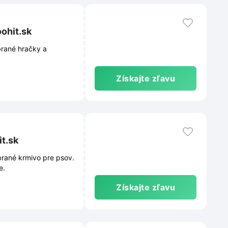
ohit.sk
brané hračky a
Získajte zľavu
it.sk
brané krmivo pre psov.
e.
Získajte zľavu