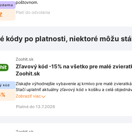
poštovnom.
 zdarma
Platí do odvolania
Z
é kódy po platnosti, niektoré môžu stá
Zoohit.sk
Zľavový kód -15% na všetko pre malé zvieratk
Zoohit.sk
Získajte výhodnejšie vybavenie aj krmivo pre malé zvieratká
ý kód
Stačí uplatniť aktuálny zľavový kód v košíku a celá objedná
5%
15%.
Zobraziť viac
Platné do 13.7.2026
Zoohit.sk