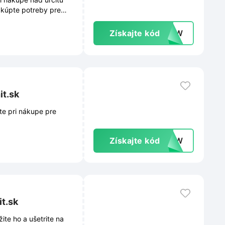
nakúpte potreby pre
Získajte kód
-NEW
it.sk
ite pri nákupe pre
Získajte kód
�NEW
t.sk