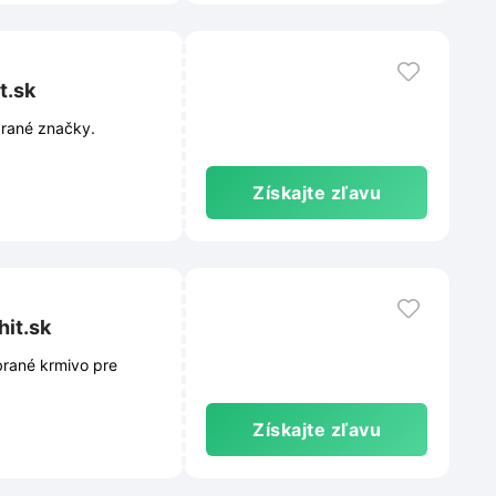
t.sk
brané značky.
Získajte zľavu
hit.sk
brané krmivo pre
Získajte zľavu