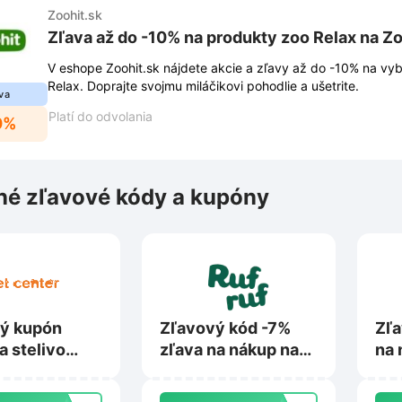
Zoohit.sk
Zľava až do -10% na produkty zoo Relax na Zo
V eshope Zoohit.sk nájdete akcie a zľavy až do -10% na vy
Relax. Doprajte svojmu miláčikovi pohodlie a ušetrite.
va
Platí do odvolania
0%
é zľavové kódy a kupóny
ý kupón
Zľavový kód -7%
Zľa
a stelivo
zľava na nákup na
na 
s na
Rufruf.sk
Zoo
ter.sk