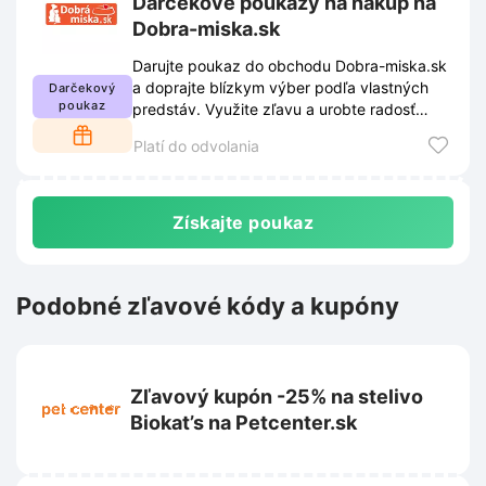
Darčekové poukazy na nákup na
Dobra-miska.sk
Darujte poukaz do obchodu Dobra-miska.sk
a doprajte blízkym výber podľa vlastných
Darčekový
poukaz
predstáv. Využite zľavu a urobte radosť
rodine či priateľom.
Platí do odvolania
Získajte poukaz
Podobné zľavové kódy a kupóny
Zľavový kupón -25% na stelivo
Biokat’s na Petcenter.sk