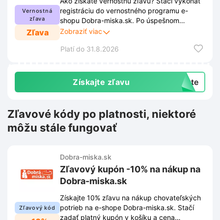
Ako získate vernostnú zľavu? Stačí vykonať
registráciu do vernostného programu e-
Vernostná
zľava
shopu Dobra-miska.sk. Po úspešnom
dokončení registrácie sa zľava aktivuje úplne
Zobraziť viac
Zľava
automaticky pre každú objednávku. Viac
Platí do 31.8.2026
informácií nájdete v odkaze.
Získajte zľavu
exte
Zľavové kódy po platnosti, niektoré
môžu stále fungovať
Dobra-miska.sk
Zľavový kupón -10% na nákup na
Dobra-miska.sk
Získajte 10% zľavu na nákup chovateľských
potrieb na e-shope Dobra-miska.sk. Stačí
Zľavový kód
zadať platný kupón v košíku a cena