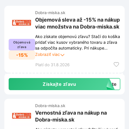
Dobra-miska.sk
Objemová sleva až -15% na nákup
viac množstva na Dobra-miska.sk
Ako získate objemovú zľavu? Stačí do košíka
pridať viac kusov vybraného tovaru a zľava
Objemová
zľava
sa odpočíta automaticky. Pri nákupe
väčšieho množstva získate zníženie ceny až
Zobraziť viac
-15%
o 15% z celkovej sumy objednávky. Ušetrite
Platí do 31.8.2026
na produktoch z e-shopu Dobra-miska.sk
vďaka množstevným akciám. Viac informácií
nájdete v odkaze.
Získajte zľavu
exte
Dobra-miska.sk
Vernostná zľava na nákup na
Dobra-miska.sk