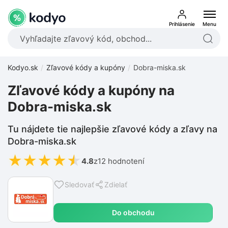
Prihlásenie
Menu
Kodyo.sk
Zľavové kódy a kupóny
Dobra-miska.sk
Zľavové kódy a kupóny na
Dobra-miska.sk
Tu nájdete tie najlepšie zľavové kódy a zľavy na
Dobra-miska.sk
★
★
★
★
★
4.8
z
12 hodnotení
Sledovať
Zdielať
Do obchodu