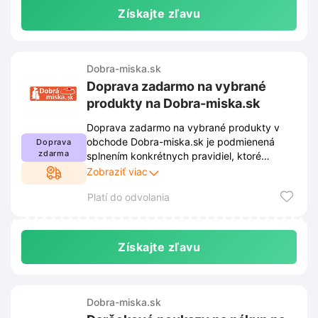
Získajte zľavu
Dobra-miska.sk
Doprava zadarmo na vybrané
produkty na Dobra-miska.sk
Doprava zadarmo na vybrané produkty v
obchode Dobra-miska.sk je podmienená
Doprava
zdarma
splnením konkrétnych pravidiel, ktoré
stanovuje predajca. Tieto podmienky nájdete
Zobraziť viac
priamo na ich oficiálnej webovej stránke.
Platí do odvolania
Odporúčame vám pravidelne sledovať
informácie o doručovaní, pretože obchod si
vyhradzuje právo podmienky pre uplatnenie
dopravy zdarma kedykoľvek meniť alebo
Získajte zľavu
aktualizovať. Pred dokončením objednávky
si vždy skontrolujte, či vami vybraný tovar
alebo výška nákupu aktuálne spĺňajú
stanovené kritériá.
Dobra-miska.sk