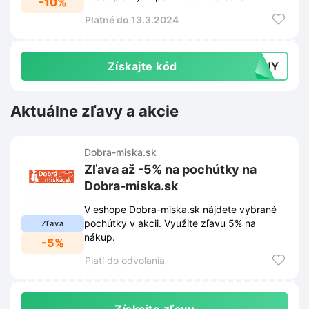
-10%
objednávky sa okamžite zníži.
Platné do 13.3.2024
Získajte kód
NINY
Aktuálne zľavy a akcie
Dobra-miska.sk
Zľava až -5% na pochútky na
Dobra-miska.sk
V eshope Dobra-miska.sk nájdete vybrané
pochútky v akcii. Využite zľavu 5% na
Zľava
nákup.
-5%
Platí do odvolania