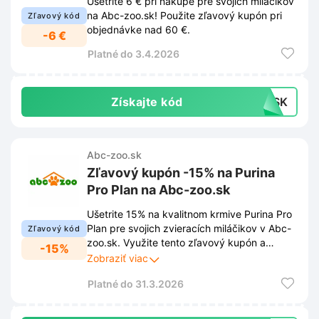
Ušetrite 6 € pri nákupe pre svojich miláčikov
na Abc-zoo.sk! Použite zľavový kupón pri
Zľavový kód
objednávke nad 60 €.
-6 €
Platné do 3.4.2026
Získajte kód
C-SK
Abc-zoo.sk
Zľavový kupón -15% na Purina
Pro Plan na Abc-zoo.sk
Ušetrite 15% na kvalitnom krmive Purina Pro
Plan pre svojich zvieracích miláčikov v Abc-
Zľavový kód
zoo.sk. Využite tento zľavový kupón a
-15%
doprajte im to najlepšie za výhodnejšiu cenu.
Zobraziť viac
Platné do 31.3.2026