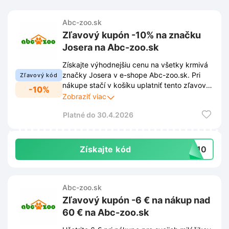
Abc-zoo.sk
Zľavový kupón -10% na značku
Josera na Abc-zoo.sk
Získajte výhodnejšiu cenu na všetky krmivá
značky Josera v e-shope Abc-zoo.sk. Pri
Zľavový kód
nákupe stačí v košíku uplatniť tento zľavový
-10%
kupón a celková suma sa vám zníži o 10%.
Zobraziť viac
Platné do 30.4.2026
Získajte kód
RA10
Abc-zoo.sk
Zľavový kupón -6 € na nákup nad
60 € na Abc-zoo.sk