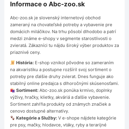
Informace o Abc-zoo.sk
Abc-zoo.sk je slovenský internetový obchod
zameraný na chovateľské potreby a vybavenie pre
domácich miláčikov. Na trhu pôsobí dlhodobo a patrí
medzi známe e-shopy v segmente starostlivosti o
zvieratá. Zákazníci tu nájdu široký výber produktov za
priaznivé ceny.
História:
E-shop vznikol pôvodne so zameraním
na akvaristiku a postupne rozšíril svoj sortiment o
potreby pre ďalšie druhy zvierat. Dnes funguje ako
stabilný online predajca s dlhoročnými skúsenosťami.
Sortiment:
Abc-zoo.sk ponúka krmivo, doplnky
výživy, hračky, klietky, akváriá a ďalšie vybavenie.
Sortiment zahŕňa produkty od známych značiek a
cenovo dostupné alternatívy.
Kategórie a Služby:
V e-shope nájdete kategórie
pre psy, mačky, hlodavce, vtáky, ryby a terarijné