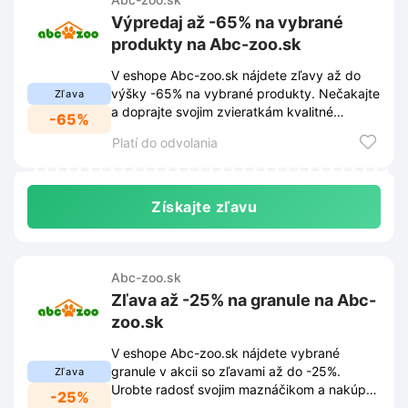
Výpredaj až -65% na vybrané
produkty na Abc-zoo.sk
V eshope Abc-zoo.sk nájdete zľavy až do
výšky -65% na vybrané produkty. Nečakajte
Zľava
a doprajte svojim zvieratkám kvalitné
-65%
výrobky za skvelé ceny.
Platí do odvolania
Získajte zľavu
Abc-zoo.sk
Zľava až -25% na granule na Abc-
zoo.sk
V eshope Abc-zoo.sk nájdete vybrané
granule v akcii so zľavami až do -25%.
Zľava
Urobte radosť svojim maznáčikom a nakúpte
-25%
kvalitné krmivo za skvelé ceny!