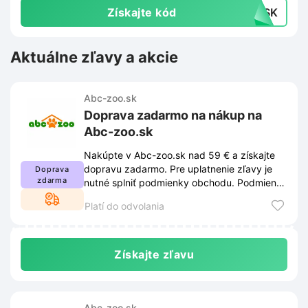
Získajte kód
15SK
Aktuálne zľavy a akcie
Abc-zoo.sk
Doprava zadarmo na nákup na
Abc-zoo.sk
Nakúpte v Abc-zoo.sk nad 59 € a získajte
dopravu zadarmo. Pre uplatnenie zľavy je
Doprava
zdarma
nutné splniť podmienky obchodu. Podmienky
nájdete na webe a môžu sa meniť.
Platí do odvolania
Získajte zľavu
Abc-zoo.sk