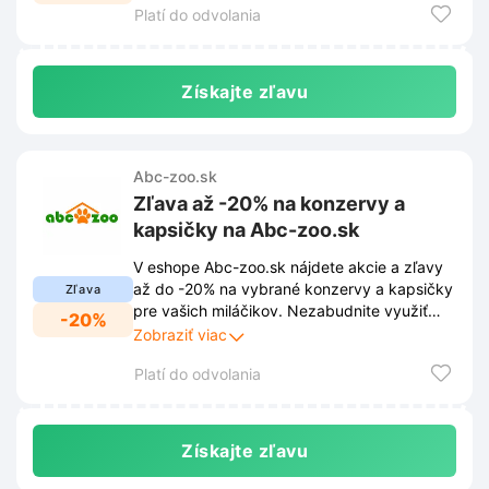
Platí do odvolania
Získajte zľavu
Abc-zoo.sk
Zľava až -20% na konzervy a
kapsičky na Abc-zoo.sk
V eshope Abc-zoo.sk nájdete akcie a zľavy
až do -20% na vybrané konzervy a kapsičky
Zľava
pre vašich miláčikov. Nezabudnite využiť
-20%
túto skvelú príležitosť a nakúpte výhodne
Zobraziť viac
krmivo v akcii.
Platí do odvolania
Získajte zľavu