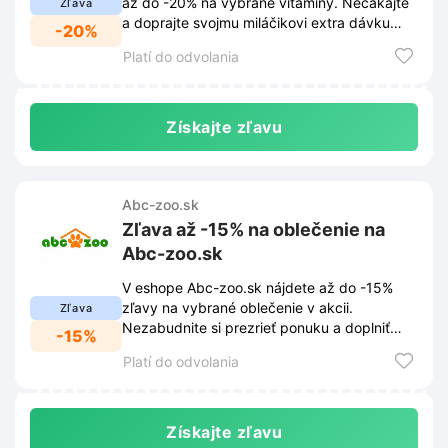
až do -20% na vybrané vitamíny. Nečakajte
Zľava
a doprajte svojmu miláčikovi extra dávku
-20%
zdravia za skvelé ceny.
Platí do odvolania
Získajte zľavu
Abc-zoo.sk
Zľava až -15% na oblečenie na
Abc-zoo.sk
V eshope Abc-zoo.sk nájdete až do -15%
zľavy na vybrané oblečenie v akcii.
Zľava
Nezabudnite si prezrieť ponuku a doplniť
-15%
šatník svojho maznáčika za skvelé ceny.
Platí do odvolania
Získajte zľavu