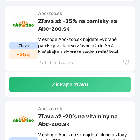
Abc-zoo.sk
Zľava až -35% na pamlsky na
Abc-zoo.sk
V eshope Abc-zoo.sk nájdete vybrané
pamlsky v akcii so zľavou až do 35%.
Zľava
Nečakajte a doprajte svojmu miláčikovi
-35%
obľúbené maškrty za skvelé ceny.
Platí do odvolania
Získajte zľavu
Abc-zoo.sk
Zľava až -20% na vitamíny na
Abc-zoo.sk
V eshope Abc-zoo.sk nájdete akcie a zľavy