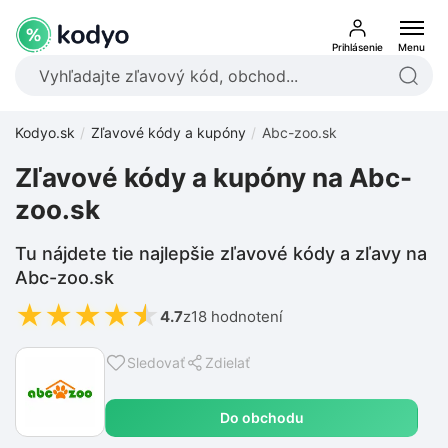
Prihlásenie
Menu
Kodyo.sk
Zľavové kódy a kupóny
Abc-zoo.sk
Zľavové kódy a kupóny na Abc-
zoo.sk
Tu nájdete tie najlepšie zľavové kódy a zľavy na
Abc-zoo.sk
★
★
★
★
★
4.7
z
18 hodnotení
Sledovať
Zdielať
Do obchodu