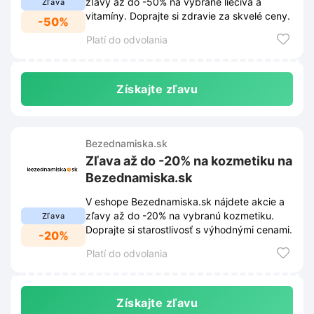
zľavy až do -50% na vybrané liečivá a
Zľava
vitamíny. Doprajte si zdravie za skvelé ceny.
-50%
Platí do odvolania
Získajte zľavu
Bezednamiska.sk
Zľava až do -20% na kozmetiku na
Bezednamiska.sk
V eshope Bezednamiska.sk nájdete akcie a
zľavy až do -20% na vybranú kozmetiku.
Zľava
Doprajte si starostlivosť s výhodnými cenami.
-20%
Platí do odvolania
Získajte zľavu