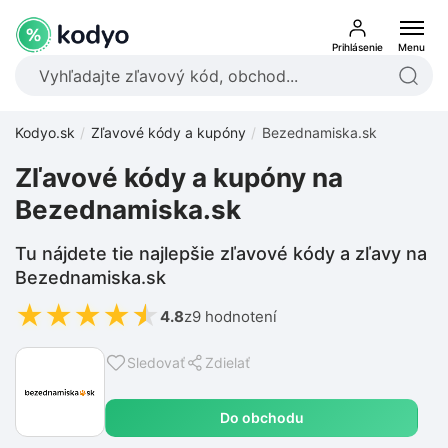
Prihlásenie
Menu
Kodyo.sk
Zľavové kódy a kupóny
Bezednamiska.sk
Zľavové kódy a kupóny na
Bezednamiska.sk
Tu nájdete tie najlepšie zľavové kódy a zľavy na
Bezednamiska.sk
★
★
★
★
★
4.8
z
9 hodnotení
Sledovať
Zdielať
Do obchodu