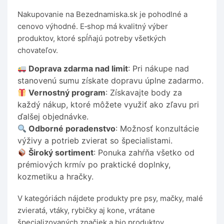
Nakupovanie na Bezednamiska.sk je pohodlné a
cenovo výhodné. E‑shop má kvalitný výber
produktov, ktoré spĺňajú potreby všetkých
chovateľov.
Doprava zdarma nad limit
: Pri nákupe nad
stanovenú sumu získate dopravu úplne zadarmo.
Vernostný program
: Získavajte body za
každý nákup, ktoré môžete využiť ako zľavu pri
ďalšej objednávke.
Odborné poradenstvo
: Možnosť konzultácie
výživy a potrieb zvierat so špecialistami.
Široký sortiment
: Ponuka zahŕňa všetko od
prémiových krmív po praktické doplnky,
kozmetiku a hračky.
V kategóriách nájdete produkty pre psy, mačky, malé
zvieratá, vtáky, rybičky aj kone, vrátane
špecializovaných značiek a bio produktov.