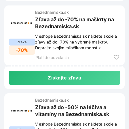
Bezednamiska.sk
Zľava až do -70% na maškrty na
Bezednamiska.sk
V eshope Bezednamiska.sk nájdete akcie a
zľavy až do -70% na vybrané maškrty.
Zľava
Doprajte svojim miláčikom radosť z
-70%
lahodných pochúťok za skvelé ceny.
Platí do odvolania
Získajte zľavu
Bezednamiska.sk
Zľava až do -50% na léčiva a
vitamíny na Bezednamiska.sk
V eshope Bezednamiska.sk nájdete akcie a