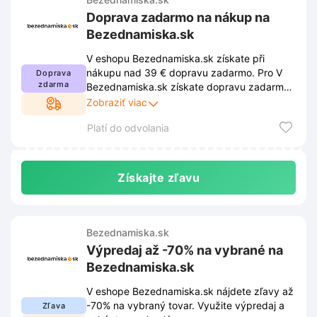
Doprava zadarmo na nákup na
Bezednamiska.sk
V eshopu Bezednamiska.sk získate při
nákupu nad 39 € dopravu zadarmo. Pro V
Doprava
zdarma
Bezednamiska.sk získate dopravu zadarmo
pri nákupe nad 39 €. Ak chcete využiť zľavu,
Zobraziť viac
musíte dodržiavať podmienky stanovené
Platí do odvolania
obchodom. Tieto podmienky sú uverejnené
na webovej stránke obchodu a môžu sa z
času na čas zmeniť.
Získajte zľavu
Bezednamiska.sk
Výpredaj až -70% na vybrané na
Bezednamiska.sk
V eshope Bezednamiska.sk nájdete zľavy až
-70% na vybraný tovar. Využite výpredaj a
Zľava