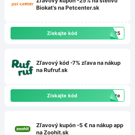
Zľavový kupón -25% na stelivo
Biokat’s na Petcenter.sk
Získajte kód
BK25
Zľavový kód -7% zľava na nákup
na Rufruf.sk
Získajte kód
exte
Zľavový kupón -5 € na nákup app
na Zoohit.sk