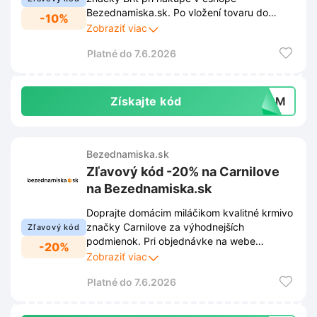
Bezednamiska.sk. Po vložení tovaru do
-10%
košíka stačí zadať platný kupón a cena sa
Zobraziť viac
okamžite zníži.
Platné do 7.6.2026
Získajte kód
-10M
Bezednamiska.sk
Zľavový kód -20% na Carnilove
na Bezednamiska.sk
Doprajte domácim miláčikom kvalitné krmivo
značky Carnilove za výhodnejších
Zľavový kód
podmienok. Pri objednávke na webe
-20%
Bezednamiska.sk stačí v košíku uplatniť
Zobraziť viac
zľavový kód a celá suma sa zníži o 20%.
Platné do 7.6.2026