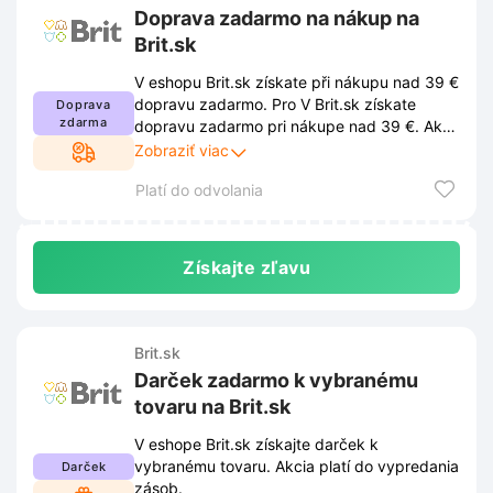
Doprava zadarmo na nákup na
Brit.sk
V eshopu Brit.sk získate při nákupu nad 39 €
dopravu zadarmo. Pro V Brit.sk získate
Doprava
zdarma
dopravu zadarmo pri nákupe nad 39 €. Ak
chcete využiť zľavu, musíte dodržiavať
Zobraziť viac
podmienky stanovené obchodom. Tieto
Platí do odvolania
podmienky sú uverejnené na webovej
stránke obchodu a môžu sa z času na čas
zmeniť.
Získajte zľavu
Brit.sk
Darček zadarmo k vybranému
tovaru na Brit.sk
V eshope Brit.sk získajte darček k
vybranému tovaru. Akcia platí do vypredania
Darček
zásob.