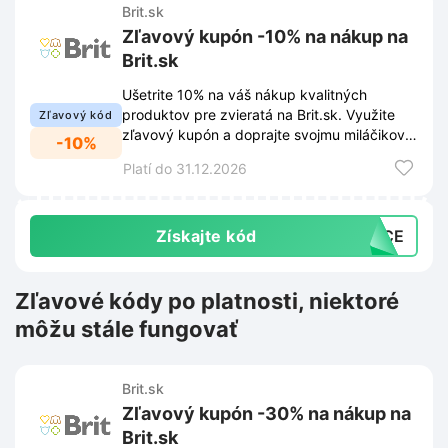
Brit.sk
Zľavový kupón -10% na nákup na
Brit.sk
Ušetrite 10% na váš nákup kvalitných
produktov pre zvieratá na Brit.sk. Využite
Zľavový kód
zľavový kupón a doprajte svojmu miláčikovi
-10%
to najlepšie za výhodnejšiu cenu.
Platí do 31.12.2026
Získajte kód
NOCE
Zľavové kódy po platnosti, niektoré
môžu stále fungovať
Brit.sk
Zľavový kupón -30% na nákup na
Brit.sk