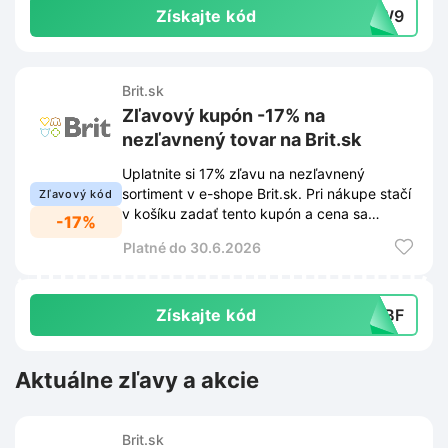
Získajte kód
2-W9
Brit.sk
Zľavový kupón -17% na
nezľavnený tovar na Brit.sk
Uplatnite si 17% zľavu na nezľavnený
sortiment v e-shope Brit.sk. Pri nákupe stačí
Zľavový kód
v košíku zadať tento kupón a cena sa
-17%
okamžite upraví.
Platné do 30.6.2026
Získajte kód
69BF
Aktuálne zľavy a akcie
Brit.sk