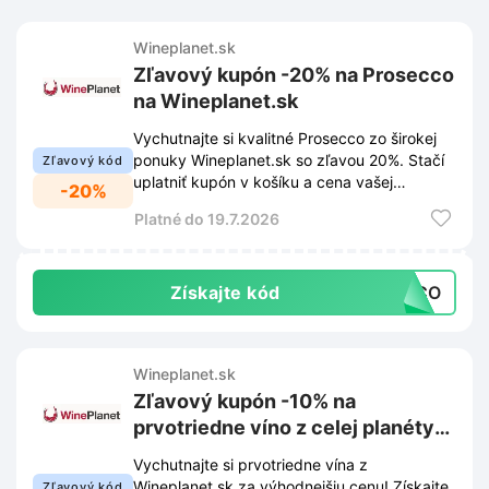
Wineplanet.sk
Zľavový kupón -20% na Prosecco
na Wineplanet.sk
Vychutnajte si kvalitné Prosecco zo širokej
ponuky Wineplanet.sk so zľavou 20%. Stačí
Zľavový kód
uplatniť kupón v košíku a cena vašej
-20%
objednávky sa okamžite zníži.
Platné do 19.7.2026
Získajte kód
ECCO
Wineplanet.sk
Zľavový kupón -10% na
prvotriedne víno z celej planéty
na Wineplanet.sk
Vychutnajte si prvotriedne vína z
Wineplanet.sk za výhodnejšiu cenu! Získajte
Zľavový kód