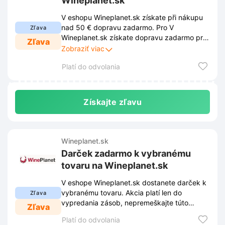
Wineplanet.sk
V eshopu Wineplanet.sk získate při nákupu
nad 50 € dopravu zadarmo. Pro V
Zľava
Wineplanet.sk získate dopravu zadarmo pri
Zľava
nákupe nad 50 €. Ak chcete využiť zľavu,
Zobraziť viac
musíte dodržiavať podmienky stanovené
Platí do odvolania
obchodom. Tieto podmienky sú uverejnené
na webovej stránke obchodu a môžu sa z
času na čas zmeniť.
Získajte zľavu
Wineplanet.sk
Darček zadarmo k vybranému
tovaru na Wineplanet.sk
V eshope Wineplanet.sk dostanete darček k
vybranému tovaru. Akcia platí len do
Zľava
vypredania zásob, nepremeškajte túto
Zľava
skvelú príležitosť.
Platí do odvolania