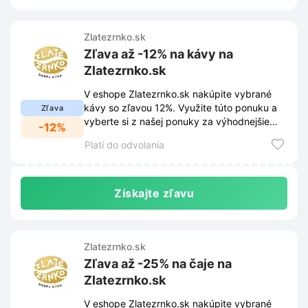
Zlatezrnko.sk
Zľava až -12% na kávy na
Zlatezrnko.sk
V eshope Zlatezrnko.sk nakúpite vybrané
kávy so zľavou 12%. Využite túto ponuku a
Zľava
vyberte si z našej ponuky za výhodnejšie
-12%
ceny.
Platí do odvolania
Získajte zľavu
Zlatezrnko.sk
Zľava až -25% na čaje na
Zlatezrnko.sk
V eshope Zlatezrnko.sk nakúpite vybrané