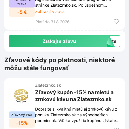
zľava
stránke Zlatezrnko.sk. Po úspešnom
dokončení registrácie sa vám 5% zľava
Zobraziť viac
-5 €
aktivuje úplne automaticky. Viac informácií
Platí do 31.8.2026
nájdete v odkaze.
Získajte zľavu
exte
Zľavové kódy po platnosti, niektoré
môžu stále fungovať
Zlatezrnko.sk
Zľavový kupón -15% na mletú a
zrnkovú kávu na Zlatezrnko.sk
Doprajte si kvalitnú mletú aj zrnkovú kávu z
ponuky Zlatezrnko.sk za výhodnejších
Zľavový kód
podmienok. Vďaka využitiu kupónu získate
-15%
na celý nákup zľavu 15%.