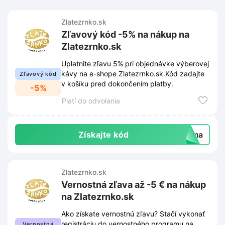
Zlatezrnko.sk
Zľavový kód -5% na nákup na
Zlatezrnko.sk
Uplatnite zľavu 5% pri objednávke výberovej
kávy na e-shope Zlatezrnko.sk.Kód zadajte
Zľavový kód
v košíku pred dokončením platby.
-5%
Platí do odvolania
Získajte kód
doma
Zlatezrnko.sk
Vernostná zľava až -5 € na nákup
na Zlatezrnko.sk
Ako získate vernostnú zľavu? Stačí vykonať
registráciu do vernostného programu na
Vernostná