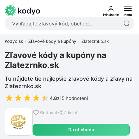
Prihlásenie
Menu
Kodyo.sk
Zľavové kódy a kupóny
Zlatezrnko.sk
Zľavové kódy a kupóny na
Zlatezrnko.sk
Tu nájdete tie najlepšie zľavové kódy a zľavy na
Zlatezrnko.sk
★
★
★
★
★
4.8
z
15 hodnotení
Sledovať
Zdielať
Do obchodu