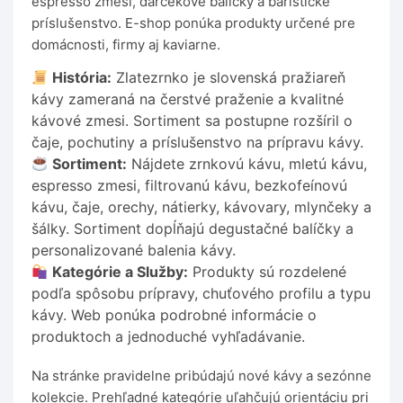
espresso zmesi, darčekové balíčky a baristické
príslušenstvo. E-shop ponúka produkty určené pre
domácnosti, firmy aj kaviarne.
História:
Zlatezrnko je slovenská pražiareň
kávy zameraná na čerstvé praženie a kvalitné
kávové zmesi. Sortiment sa postupne rozšíril o
čaje, pochutiny a príslušenstvo na prípravu kávy.
Sortiment:
Nájdete zrnkovú kávu, mletú kávu,
espresso zmesi, filtrovanú kávu, bezkofeínovú
kávu, čaje, orechy, nátierky, kávovary, mlynčeky a
šálky. Sortiment dopĺňajú degustačné balíčky a
personalizované balenia kávy.
Kategórie a Služby:
Produkty sú rozdelené
podľa spôsobu prípravy, chuťového profilu a typu
kávy. Web ponúka podrobné informácie o
produktoch a jednoduché vyhľadávanie.
Na stránke pravidelne pribúdajú nové kávy a sezónne
kolekcie. Prehľadné kategórie uľahčujú orientáciu pri