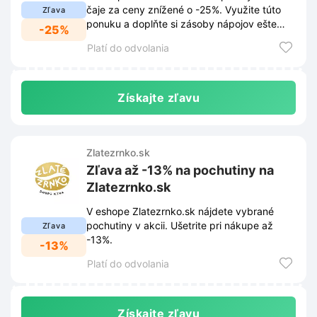
čaje za ceny znížené o -25%. Využite túto
Zľava
ponuku a doplňte si zásoby nápojov ešte
-25%
dnes.
Platí do odvolania
Získajte zľavu
Zlatezrnko.sk
Zľava až -13% na pochutiny na
Zlatezrnko.sk
V eshope Zlatezrnko.sk nájdete vybrané
pochutiny v akcii. Ušetrite pri nákupe až
Zľava
-13%.
-13%
Platí do odvolania
Získajte zľavu