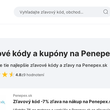
ové kódy a kupóny na Penepe
e tie najlepšie zľavové kódy a zľavy na Penepex.sk
★
★
★
4.8
z
9 hodnotení
Penepex.sk
Zľavový kód -7% zľava na nákup na Penepex.
Ušetrite 7% na matrace a vankúše z Penepex.sk so zľavovým kódom. 