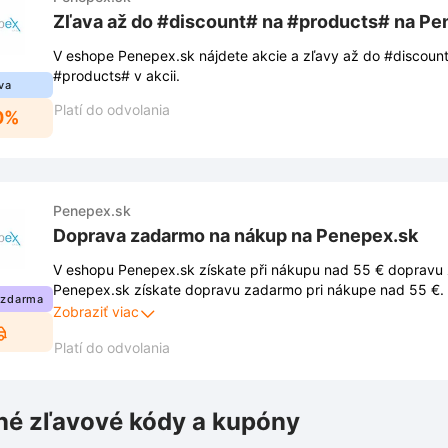
Zľava až do #discount# na #products# na Pe
V eshope Penepex.sk nájdete akcie a zľavy až do #discoun
#products# v akcii.
va
Platí do odvolania
0%
Penepex.sk
Doprava zadarmo na nákup na Penepex.sk
V eshopu Penepex.sk získate při nákupu nad 55 € dopravu
Penepex.sk získate dopravu zadarmo pri nákupe nad 55 €. 
 zdarma
zľavu, musíte dodržiavať podmienky stanovené obchodom. 
Zobraziť viac
uverejnené na webovej stránke obchodu a môžu sa z času n
Platí do odvolania
é zľavové kódy a kupóny