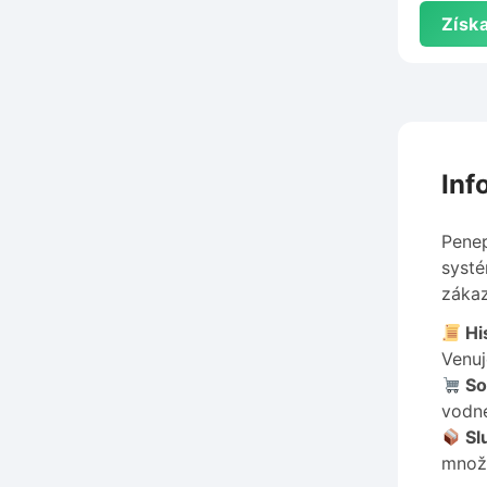
Získa
Inf
Penep
systé
zákaz
His
Venuj
So
vodné
Sl
množs