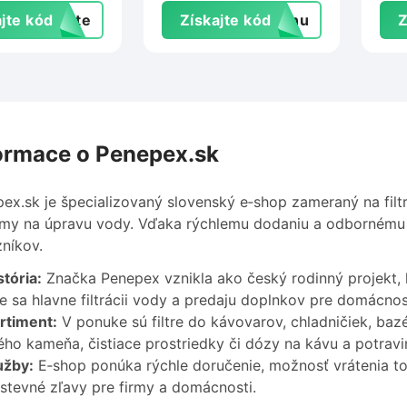
jte kód
exte
Získajte kód
manu
Z
ormace o Penepex.sk
ex.sk je špecializovaný slovenský e‑shop zameraný na filtr
my na úpravu vody. Vďaka rýchlemu dodaniu a odbornému s
níkov.
tória:
Značka Penepex vznikla ako český rodinný projekt, kt
e sa hlavne filtrácii vody a predaju doplnkov pre domácnos
rtiment:
V ponuke sú filtre do kávovarov, chladničiek, baz
ho kameňa, čistiace prostriedky či dózy na kávu a potravi
užby:
E‑shop ponúka rýchle doručenie, možnosť vrátenia t
tevné zľavy pre firmy a domácnosti.