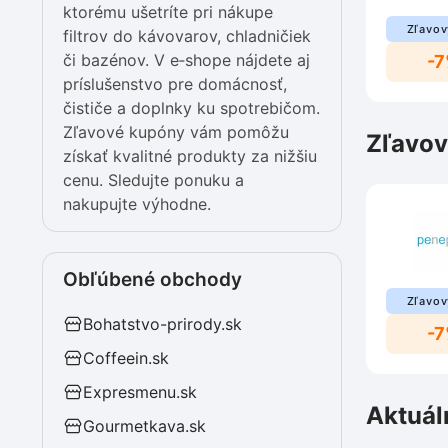
ktorému ušetríte pri nákupe
Zľavov
filtrov do kávovarov, chladničiek
či bazénov. V e‑shope nájdete aj
-
príslušenstvo pre domácnosť,
čističe a doplnky ku spotrebičom.
Zľavové kupóny vám pomôžu
Zľavov
získať kvalitné produkty za nižšiu
cenu. Sledujte ponuku a
nakupujte výhodne.
Obľúbené obchody
Zľavov
Bohatstvo-prirody.sk
-
Coffeein.sk
Expresmenu.sk
Aktuál
Gourmetkava.sk