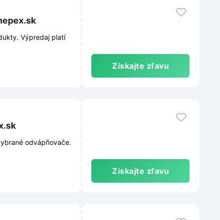
nepex.sk
ukty. Výpredaj platí
Získajte zľavu
x.sk
 vybrané odvápňovače.
Získajte zľavu