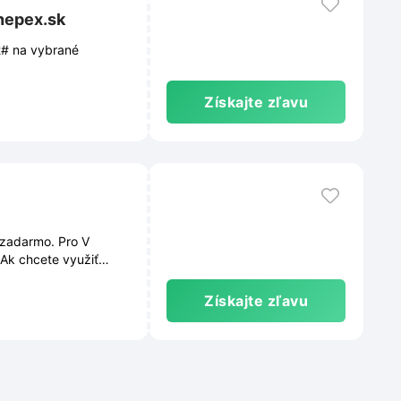
nepex.sk
t# na vybrané
Získajte zľavu
 zadarmo. Pro V
Ak chcete využiť
Tieto podmienky sú
a čas zmeniť.
Získajte zľavu