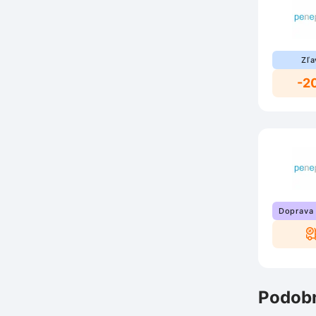
Zľa
-2
Doprava
Podobn