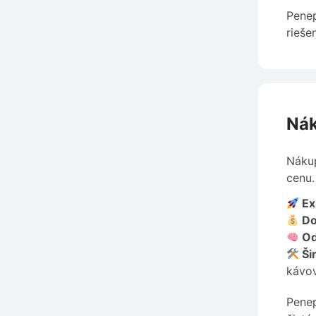
Penep
rieše
Nák
Nákup
cenu.
Ex
Do
Od
Ši
kávo
Penep