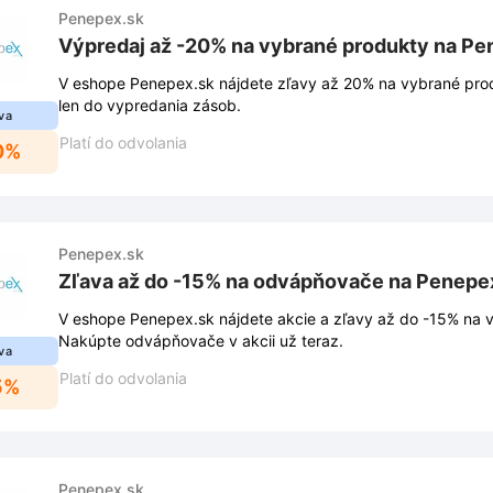
Penepex.sk
Výpredaj až -20% na vybrané produkty na Pe
V eshope Penepex.sk nájdete zľavy až 20% na vybrané prod
len do vypredania zásob.
va
Platí do odvolania
0%
Penepex.sk
Zľava až do -15% na odvápňovače na Penepe
V eshope Penepex.sk nájdete akcie a zľavy až do -15% na
Nakúpte odvápňovače v akcii už teraz.
va
Platí do odvolania
5%
Penepex.sk