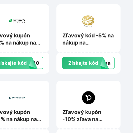
avový kupón
Zľavový kód -5% na
% na nákup na
nákup na
uresfinest.sk
Zlatezrnko.sk
ískajte kód
ME10
Získajte kód
doma
avový kupón
Zľavový kupón
% na nákup na
-10% zľava na
rotein.sk
nákup na