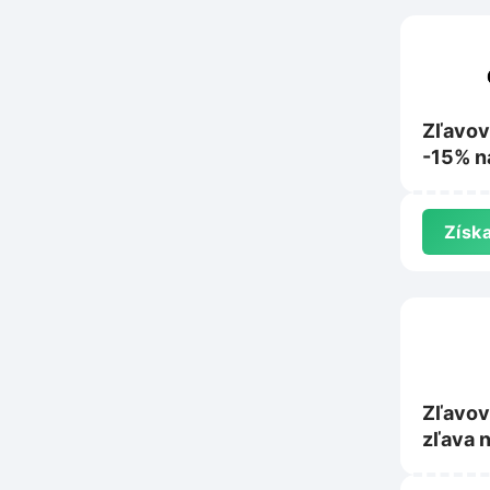
Zľavov
-15% n
Coffee
Získa
Zľavov
zľava 
Gourme