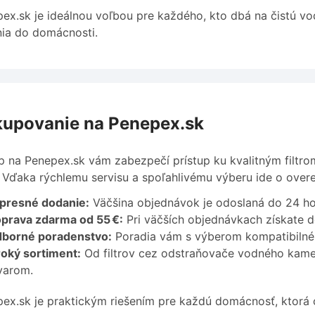
ex.sk je ideálnou voľbou pre každého, kto dbá na čistú vo
nia do domácnosti.
upovanie na Penepex.sk
 na Penepex.sk vám zabezpečí prístup ku kvalitným filtr
 Vďaka rýchlemu servisu a spoľahlivému výberu ide o over
presné dodanie:
Väčšina objednávok je odoslaná do 24 ho
prava zdarma od 55
€:
Pri väčších objednávkach získate d
borné poradenstvo:
Poradia vám s výberom kompatibilnéh
roký sortiment:
Od filtrov cez odstraňovače vodného kame
varom.
ex.sk je praktickým riešením pre každú domácnosť, ktorá 