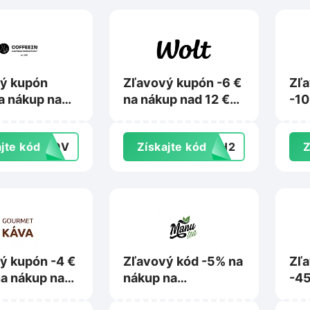
ý kupón
Zľavový kupón -6 €
Zľ
a nákup na
na nákup nad 12 €
-10
in.sk
na Wolt.com
Nat
jte kód
OKOV
Získajte kód
26H2
Z
ý kupón -4 €
Zľavový kód -5% na
Zľ
na nákup na
nákup na
-45
tkava.sk
Manutea.sk
Myp