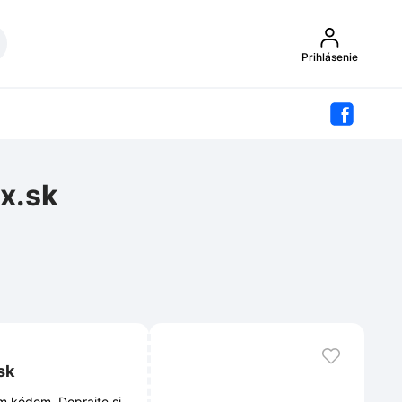
Prihlásenie
x.sk
sk
Doprajte si