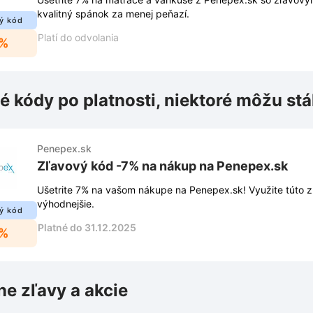
kvalitný spánok za menej peňazí.
ý kód
Platí do odvolania
7%
é kódy po platnosti, niektoré môžu stá
Penepex.sk
Zľavový kód -7% na nákup na Penepex.sk
Ušetrite 7% na vašom nákupe na Penepex.sk! Využite túto z
výhodnejšie.
ý kód
Platné do 31.12.2025
7%
ne zľavy a akcie