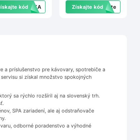
Pepperfield.sk
ískajte kód
AVKA
Získajte kód
exte
e a príslušenstvo pre kávovary, spotrebiče a
ervisu si získal množstvo spokojných
orý sa rýchlo rozšíril aj na slovenský trh.
ť.
énov, SPA zariadení, ale aj odstraňovače
ny.
ovaru, odborné poradenstvo a výhodné