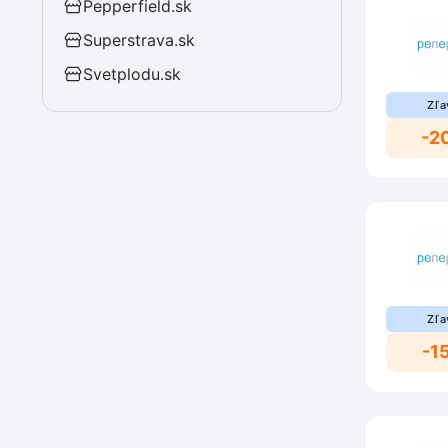
Pepperfield.sk
Superstrava.sk
Svetplodu.sk
Zľa
-2
Zľa
-1