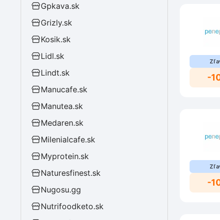
Gpkava.sk
Grizly.sk
Kosik.sk
Lidl.sk
Zľa
Lindt.sk
-1
Manucafe.sk
Manutea.sk
Medaren.sk
Milenialcafe.sk
Myprotein.sk
Zľa
Naturesfinest.sk
-1
Nugosu.gg
Nutrifoodketo.sk