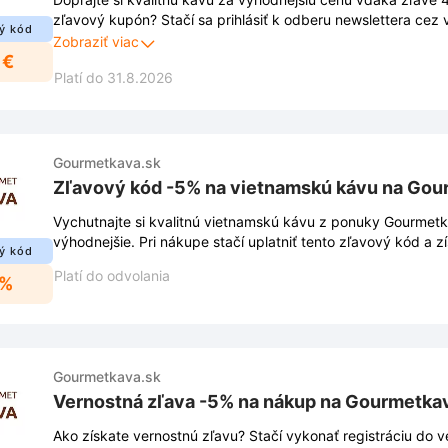
zľavový kupón? Stačí sa prihlásiť k odberu newslettera cez
ý kód
stránke Gourmetkava.sk. Po prihlásení vám do e-mailovej sc
Zobraziť viac
 €
kód na zľavu. Vďaka odberu vám už neuniknú žiadne novinky
Platí do 31.8.2026
exkluzívne ponuky.
Gourmetkava.sk
Zľavový kód -5% na vietnamskú kávu na Gou
Vychutnajte si kvalitnú vietnamskú kávu z ponuky Gourmetk
výhodnejšie. Pri nákupe stačí uplatniť tento zľavový kód a z
ý kód
Platí do odvolania
5%
Gourmetkava.sk
Vernostná zľava -5% na nákup na Gourmetka
Ako získate vernostnú zľavu? Stačí vykonať registráciu do