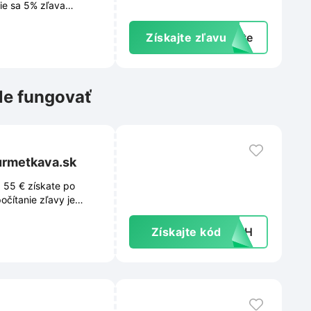
ie sa 5% zľava
.
Získajte zľavu
exte
le fungovať
urmetkava.sk
 55 € získate po
čítanie zľavy je
Získajte kód
4YIH