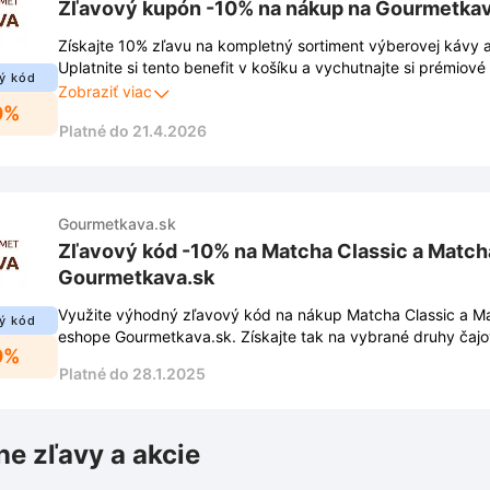
Zľavový kupón -10% na nákup na Gourmetkav
Získajte 10% zľavu na kompletný sortiment výberovej kávy a
Uplatnite si tento benefit v košíku a vychutnajte si prémiov
ý kód
výhodnejšiu cenu.
Zobraziť viac
0%
Platné do 21.4.2026
Gourmetkava.sk
Zľavový kód -10% na Matcha Classic a Match
Gourmetkava.sk
Využite výhodný zľavový kód na nákup Matcha Classic a Ma
ý kód
eshope Gourmetkava.sk. Získajte tak na vybrané druhy čajo
0%
Platné do 28.1.2025
ne zľavy a akcie