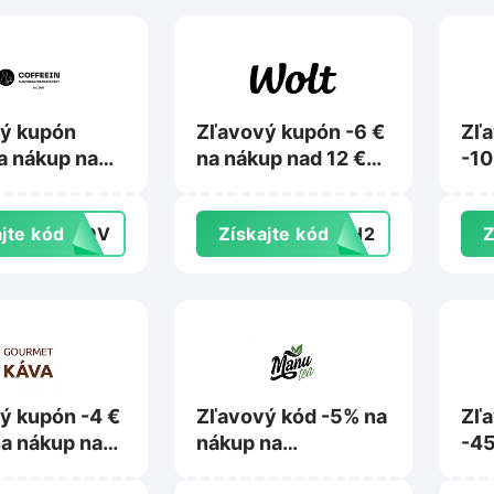
ý kupón
Zľavový kupón -6 €
Zľ
a nákup na
na nákup nad 12 €
-10
in.sk
na Wolt.com
Nat
jte kód
OKOV
Získajte kód
26H2
Z
ý kupón -4 €
Zľavový kód -5% na
Zľ
na nákup na
nákup na
-45
tkava.sk
Manutea.sk
Myp