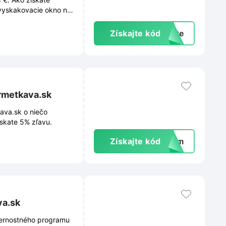
 vyskakovacie okno na
hránky príde unikátny
, zľavy ani
Získajte kód
exte
rmetkava.sk
ava.sk o niečo
ískate 5% zľavu.
Získajte kód
tnam
va.sk
 vernostného programu