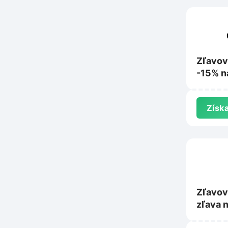
Zľavov
-15% n
Coffee
Získa
Zľavov
zľava 
Gourme