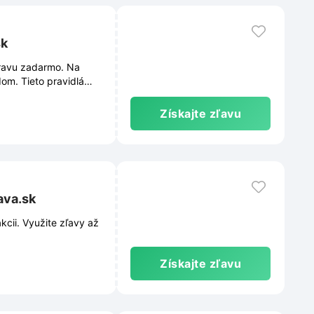
sk
ravu zadarmo. Na
om. Tieto pravidlá
Získajte zľavu
ava.sk
cii. Využite zľavy až
Získajte zľavu