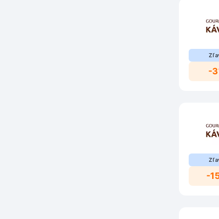
Zľa
-
Zľa
-1