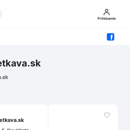
Prihlásenie
etkava.sk
a.sk
etkava.sk
 €. Ako získate