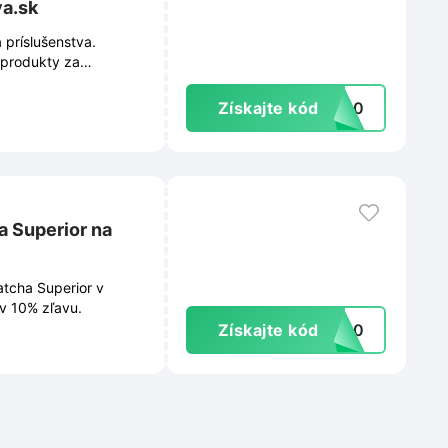
a.sk
 príslušenstva.
é produkty za
Získajte kód
DM10
a Superior na
tcha Superior v
v 10% zľavu.
Získajte kód
ha10