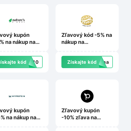
avový kupón
Zľavový kód -5% na
% na nákup na
nákup na
uresfinest.sk
Zlatezrnko.sk
ískajte kód
ME10
Získajte kód
doma
avový kupón
Zľavový kupón
% na nákup na
-10% zľava na
rotein.sk
nákup na