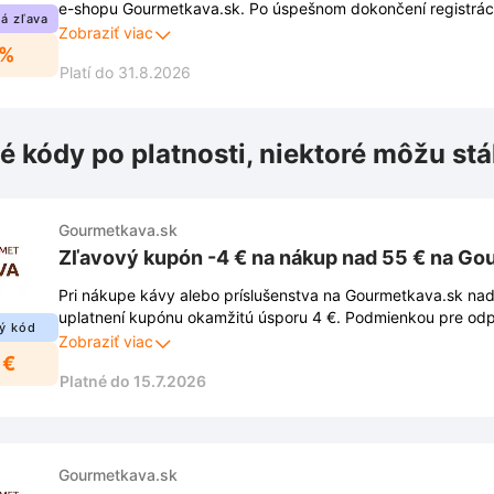
e-shopu Gourmetkava.sk. Po úspešnom dokončení registrác
á zľava
aktivuje úplne automaticky. Viac informácií nájdete v odkaze
Zobraziť viac
5%
Platí do 31.8.2026
é kódy po platnosti, niektoré môžu stá
Gourmetkava.sk
Zľavový kupón -4 € na nákup nad 55 € na Go
Pri nákupe kávy alebo príslušenstva na Gourmetkava.sk nad
uplatnení kupónu okamžitú úsporu 4 €. Podmienkou pre odpo
ý kód
dosiahnutie stanovenej hodnoty objednávky v košíku.
Zobraziť viac
 €
Platné do 15.7.2026
Gourmetkava.sk