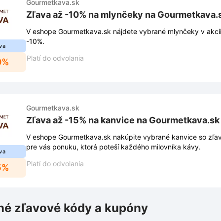
Gourmetkava.sk
Zľava až -10% na mlynčeky na Gourmetkava.
V eshope Gourmetkava.sk nájdete vybrané mlynčeky v akcii.
-10%.
va
Platí do odvolania
0%
Gourmetkava.sk
Zľava až -15% na kanvice na Gourmetkava.sk
V eshope Gourmetkava.sk nakúpite vybrané kanvice so zľavo
pre vás ponuku, ktorá poteší každého milovníka kávy.
va
Platí do odvolania
5%
é zľavové kódy a kupóny