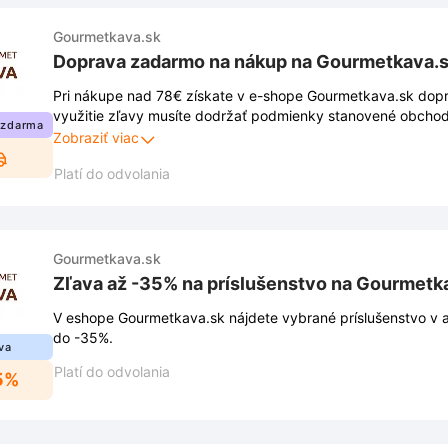
Gourmetkava.sk
Doprava zadarmo na nákup na Gourmetkava.
Pri nákupe nad 78€ získate v e-shope Gourmetkava.sk dop
využitie zľavy musíte dodržať podmienky stanovené obchod
 zdarma
nájdete na webe a obchod ich môže meniť.
Zobraziť viac
Platí do odvolania
Gourmetkava.sk
Zľava až -35% na príslušenstvo na Gourmetk
V eshope Gourmetkava.sk nájdete vybrané príslušenstvo v ak
do -35%.
va
Platí do odvolania
5%