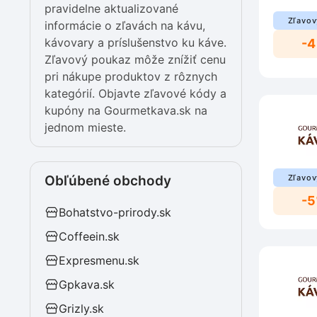
pravidelne aktualizované
Zľavov
informácie o zľavách na kávu,
kávovary a príslušenstvo ku káve.
-4
Zľavový poukaz môže znížiť cenu
pri nákupe produktov z rôznych
kategórií. Objavte zľavové kódy a
kupóny na Gourmetkava.sk na
jednom mieste.
Obľúbené obchody
Zľavov
-
Bohatstvo-prirody.sk
Coffeein.sk
Expresmenu.sk
Gpkava.sk
Grizly.sk