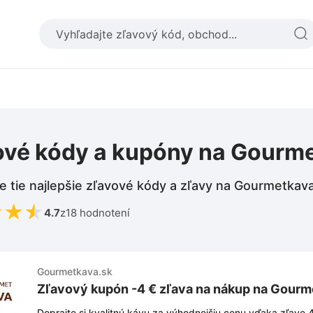
ové kódy a kupóny na Gourm
e tie najlepšie zľavové kódy a zľavy na Gourmetkav
★
★
★
4.7
z
18 hodnotení
Gourmetkava.sk
Zľavový kupón -4 € zľava na nákup na Gourm
Doprajte si kvalitnú kávu za výhodnejšiu cenu vďaka zľave 4