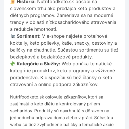
História:
Nutrifoodketo.sk pôsobí na
slovenskom trhu ako predajca keto produktov a
diétnych programov. Zameriava sa na moderné
trendy v oblasti nízkosacharidového stravovania
a redukcie hmotnosti.
Sortiment:
V e-shope nájdete proteínové
koktaily, keto polievky, kaše, snacky, cestoviny a
balíčky na chudnutie. Súčasťou sortimentu sú tiež
bezlepkové a bezlaktózové produkty.
Kategórie a Služby:
Web ponúka tematické
kategórie produktov, keto programy a výživové
poradenstvo. K dispozícii sú tiež články o keto
stravovaní a online podpora zákazníkov.
Nutrifoodketo.sk oslovuje zákazníkov, ktorí sa
zaujímajú o keto diétu a kontrolovaný príjem
sacharidov. Produkty sú navrhnuté s dôrazom na
jednoduchú prípravu doma alebo v práci. Súčasťou
webu sú tiež zvýhodnené balíčky a tematické akcie