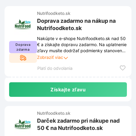
Nutrifoodketo.sk
Doprava zadarmo na nákup na
Nutrifoodketo.sk
Nakúpte v e-shope Nutrifoodketo.sk nad 50
€ a získajte dopravu zadarmo. Na uplatnenie
Doprava
zdarma
zľavy musíte dodržať podmienky stanovené
obchodom. Aktuálne pravidlá nájdete na
Zobraziť viac
webovej stránke predajcu.
Platí do odvolania
Získajte zľavu
Nutrifoodketo.sk
Darček zadarmo pri nákupe nad
50 € na Nutrifoodketo.sk