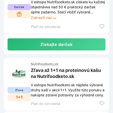
V eshope Nutrifoodketo.sk získate ku každej
objednávke nad 50 € praktický darček
Darček
úplne zadarmo. Stačí vložiť vybrané
produkty do košíka a splniť stanovenú
Zobraziť viac
hodnotu nákupu. Využite túto príležitosť a
Platí do odvolania
doprajte si k diétnym jedlám príjemný bonus
navyše.
Získajte darček
Nutrifoodketo.sk
Zľava až 1+1 na proteinovú kašu
na Nutrifoodketo.sk
V eshope Nutrifoodketo.sk nájdete vybrané
druhy kaší v akcii 1+1. Využite túto ponuku a
Zľava
nakúpte zdravé potraviny za výhodné ceny.
1+1
Platí do odvolania