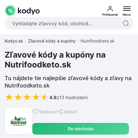
Prihlásenie
Menu
Kodyo.sk
Zľavové kódy a kupóny
Nutrifoodketo.sk
Zľavové kódy a kupóny na
Nutrifoodketo.sk
Tu nájdete tie najlepšie zľavové kódy a zľavy na
Nutrifoodketo.sk
★
★
★
★
★
4.8
z
13 hodnotení
Sledovať
Zdielať
Do obchodu