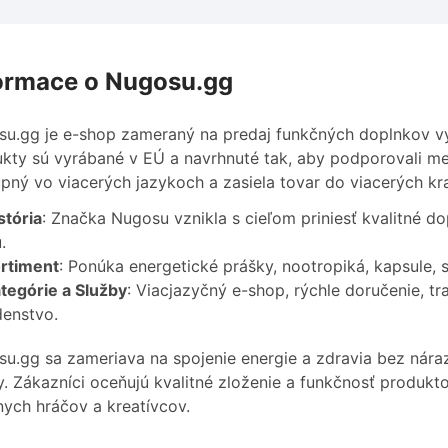
ormace o Nugosu.gg
u.gg je e-shop zameraný na predaj funkčných doplnkov výž
kty sú vyrábané v EÚ a navrhnuté tak, aby podporovali men
pný vo viacerých jazykoch a zasiela tovar do viacerých kra
stória
: Značka Nugosu vznikla s cieľom priniesť kvalitné 
.
rtiment
: Ponúka energetické prášky, nootropiká, kapsule, 
tegórie a Služby
: Viacjazyčný e-shop, rýchle doručenie, 
enstvo.
u.gg sa zameriava na spojenie energie a zdravia bez nár
y. Zákazníci oceňujú kvalitné zloženie a funkčnosť produkt
nych hráčov a kreatívcov.