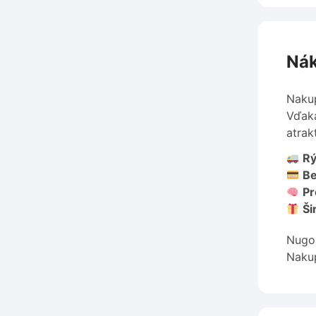
Nák
Nakup
Vďaka
atrak
Rý
Be
Pr
Ši
Nugos
Nakup