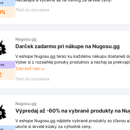
va
Platí do odvolania
0%
Nugosu.gg
Darček zadarmo pri nákupe na Nugosu.gg
V eshope Nugosu.gg teraz ku každému nákupu dostaneš d
Vyber si z rozsiahlej ponuky produktov a nechaj sa prekvap
ček
Táto akcia platí len obmedzený čas, tak neváhaj a nakupuj 
Zobraziť viac
Platí do odvolania
Nugosu.gg
Výpredaj až -60% na vybrané produkty na N
V eshope Nugosu.gg nájdete vybrané produkty so zľavou a
ulovte si skvelé kúsky za výhodné ceny.
va