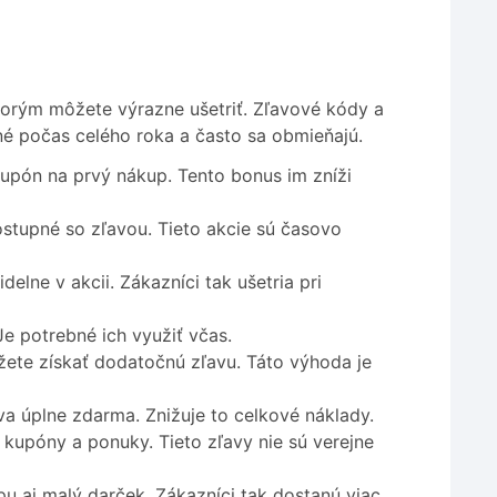
torým môžete výrazne ušetriť. Zľavové kódy a
é počas celého roka a často sa obmieňajú.
kupón na prvý nákup. Tento bonus im zníži
stupné so zľavou. Tieto akcie sú časovo
delne v akcii. Zákazníci tak ušetria pri
Je potrebné ich využiť včas.
žete získať dodatočnú zľavu. Táto výhoda je
va úplne zdarma. Znižuje to celkové náklady.
e kupóny a ponuky. Tieto zľavy nie sú verejne
pu aj malý darček. Zákazníci tak dostanú viac