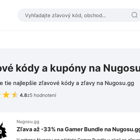
ové kódy a kupóny na Nugos
e tie najlepšie zľavové kódy a zľavy na Nugosu.gg
★
★
★
4.8
z
5 hodnotení
Nugosu.gg
Zľava až -33% na Gamer Bundle na Nugosu.g
V eshope Nugosu.gg nájdete Gamer Bundle v akcii so zľava