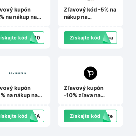
avový kupón
Zľavový kód -5% na
% na nákup na
nákup na
uresfinest.sk
Zlatezrnko.sk
ískajte kód
ME10
Získajte kód
doma
avový kupón
Zľavový kupón
% na nákup na
-10% zľava na
rotein.sk
nákup na
Pepperfield.sk
ískajte kód
AVKA
Získajte kód
exte