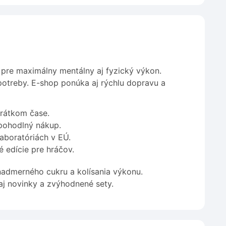
pre maximálny mentálny aj fyzický výkon.
potreby. E-shop ponúka aj rýchlu dopravu a
krátkom čase.
pohodlný nákup.
laboratóriách v EÚ.
é edície pre hráčov.
 nadmerného cukru a kolísania výkonu.
aj novinky a zvýhodnené sety.