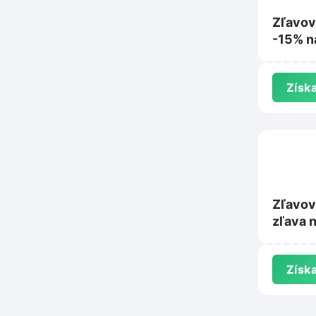
Zľavov
-15% n
Coffee
Získa
Zľavov
zľava 
Gourme
Získa