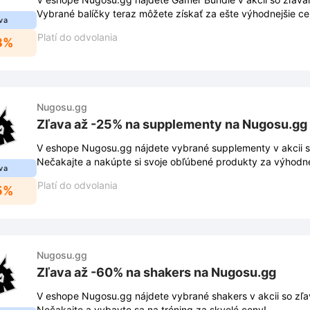
Vybrané balíčky teraz môžete získať za ešte výhodnejšie ce
va
Platí do odvolania
3%
Nugosu.gg
Zľava až -25% na supplementy na Nugosu.gg
V eshope Nugosu.gg nájdete vybrané supplementy v akcii s
Nečakajte a nakúpte si svoje obľúbené produkty za výhodne
va
Platí do odvolania
5%
Nugosu.gg
Zľava až -60% na shakers na Nugosu.gg
V eshope Nugosu.gg nájdete vybrané shakers v akcii so zľ
Nečakajte a vybavte sa na tréning za skvelé ceny!