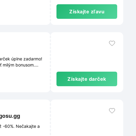
Získajte zľavu
arček úplne zadarmo!
iť milým bonusom.
už dnes!
Získajte darček
ugosu.gg
ž -60%. Nečakajte a