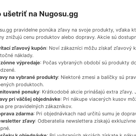
 ušetriť na Nugosu.gg
u.gg pravidelne ponúka zľavy na svoje produkty, vďaka k
y znižujú cenu produktov alebo dopravy. Akcie sú dostupn
ítací zľavový kupón
: Noví zákazníci môžu získať zľavový 
točné náklady.
zónne výpredaje
: Počas vybraných období sú produkty do
dzené.
avy na vybrané produkty
: Niektoré zmesi a balíčky sú pravi
bených produktoch.
mitované ponuky
: Krátkodobé akcie prinášajú extra zľavy. 
avy pri väčšej objednávke
: Pri nákupe viacerých kusov mô
na pre pravidelných zákazníkov.
prava zdarma
: Pri objednávkach nad určitú sumu je dopra
wsletter zľavy
: Odberatelia newslettera získajú exkluzívn
pné.
rčeky k objednávke
: Pri vybraných akciách získate k náku