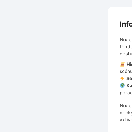
Inf
Nugos
Produ
dostu
Hi
scénu
So
Ka
porad
Nugos
drink
aktív