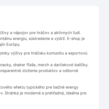
ivy a nápojov pre hráčov a aktívnych ľudí.
tálnu energiu, sústredenie a výdrž. E-shop je
jín Európy.
doplnky výživy pre hráčsku komunitu a esportovú
snacky, shaker fľaše, merch a darčekové balíčky.
transparentné zloženie produktov a odborné
azového efektu typického pre bežné energy
ov. Stránka je moderná a prehľadná, ideálna pre