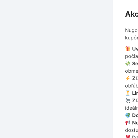
Ako
Nugos
kupón
Uv
počia
Se
obme
Zľ
obľú
Li
Zľ
ideál
Do
Ne
dostu
Da