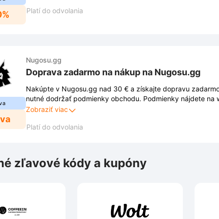
Platí do odvolania
0%
Nugosu.gg
Doprava zadarmo na nákup na Nugosu.gg
Nakúpte v Nugosu.gg nad 30 € a získajte dopravu zadarmo. 
nutné dodržať podmienky obchodu. Podmienky nájdete na 
va
môžu sa meniť.
Zobraziť viac
ava
Platí do odvolania
é zľavové kódy a kupóny