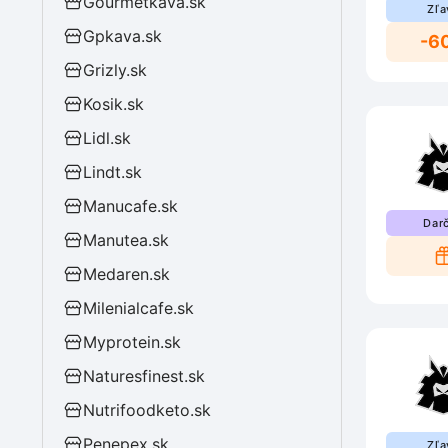
Gourmetkava.sk
Zľa
Gpkava.sk
-6
Grizly.sk
Kosik.sk
Lidl.sk
Lindt.sk
Manucafe.sk
Dar
Manutea.sk
Medaren.sk
Milenialcafe.sk
Myprotein.sk
Naturesfinest.sk
Nutrifoodketo.sk
Penepex.sk
Zľa