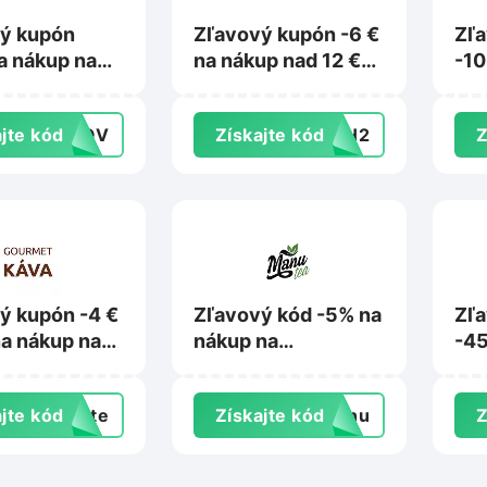
ý kupón
Zľavový kupón -6 €
Zľ
a nákup na
na nákup nad 12 €
-10
in.sk
na Wolt.com
Nat
jte kód
OKOV
Získajte kód
26H2
Z
ý kupón -4 €
Zľavový kód -5% na
Zľ
na nákup na
nákup na
-45
tkava.sk
Manutea.sk
Myp
jte kód
exte
Získajte kód
manu
Z