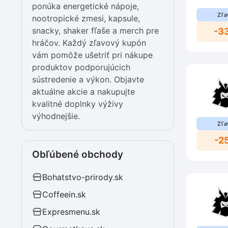
ponúka energetické nápoje,
Zľa
nootropické zmesi, kapsule,
snacky, shaker fľaše a merch pre
-3
hráčov. Každý zľavový kupón
vám pomôže ušetriť pri nákupe
produktov podporujúcich
sústredenie a výkon. Objavte
aktuálne akcie a nakupujte
kvalitné doplnky výživy
výhodnejšie.
Zľa
-2
Obľúbené obchody
Bohatstvo-prirody.sk
Coffeein.sk
Expresmenu.sk