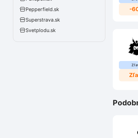
-6
Pepperfield.sk
Superstrava.sk
Svetplodu.sk
Zľa
Zľ
Podobn