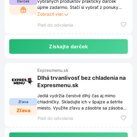
vybraných produktov praktický darček
Darček
úplne zadarmo. Stačí si vybrať z ponuky
označených jedál a bonus sa automaticky
Zobraziť viac
pridá do košíka. Využite túto jedinečnú
Platí do odvolania
príležitosť a spravte si radosť chutným
prekvapením.
Získajte darček
Expresmenu.sk
Dlhá trvanlivosť bez chladenia na
Expresmenu.sk
Jedlá vydržia čerstvé dlhý čas aj mimo
chladničky. Skladujte ich v špajze a šetrite
Zľava
miesto. Využite zľavu a zásobte sa zásobami
Zľava
na cesty.
Platí do odvolania