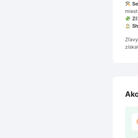
Se
miest
Zľ
Sh
Zľavy
získa
Ako