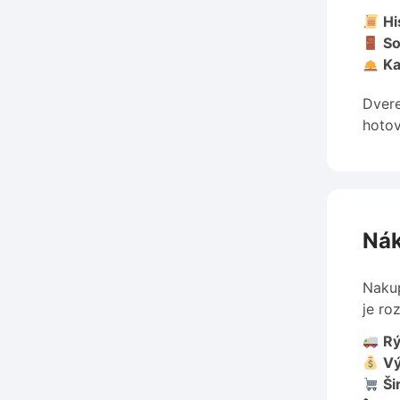
Hi
So
Ka
Dvere
hotov
Nák
Nakup
je ro
Rý
V
Ši