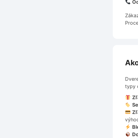
Od
Zákaz
Proce
Ako
Dvere
typy 
Zľ
Se
Zľ
výho
Bl
Do