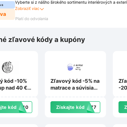
Vyberte si z nášho širokého sortimentu interiérových a exter
va
ušetrite pri nákupe kvalitných a štýlových dverí pre váš do
Zobraziť viac
ava
Platí do odvolania
é zľavové kódy a kupóny
ý kód -10%
Zľavový kód -5% na
Zľ
up nad 40 €
matrace a súvisiaci
-20
rraverde.sk
sortiment na E-
zá
matrac.sk
na 
jte kód
IL10
Získajte kód
L777
Z