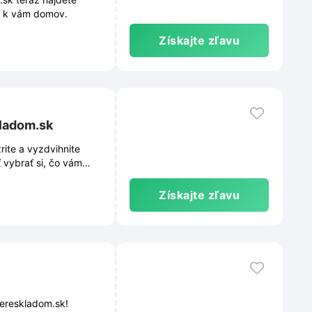
o k vám domov.
Získajte zľavu
kladom.sk
rite a vyzdvihnite
 vybrať si, čo vám
ané modely.
Získajte zľavu
ereskladom.sk!