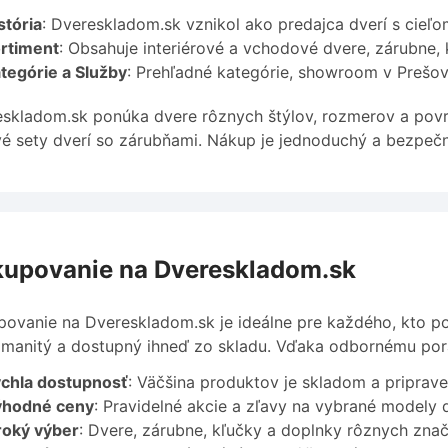
stória
: Dvereskladom.sk vznikol ako predajca dverí s cieľ
rtiment
: Obsahuje interiérové a vchodové dvere, zárubne,
tegórie a Služby
: Prehľadné kategórie, showroom v Prešov
skladom.sk ponúka dvere rôznych štýlov, rozmerov a povrc
é sety dverí so zárubňami. Nákup je jednoduchý a bezpečn
upovanie na Dvereskladom.sk
ovanie na Dvereskladom.sk je ideálne pre každého, kto po
zmanitý a dostupný ihneď zo skladu. Vďaka odbornému por
chla dostupnosť
: Väčšina produktov je skladom a priprav
ýhodné ceny
: Pravidelné akcie a zľavy na vybrané modely d
roký výber
: Dvere, zárubne, kľučky a doplnky rôznych znači