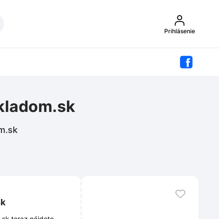
Prihlásenie
skladom.sk
om.sk
sk
sk teraz nájdete