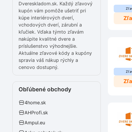
Dvereskladom.sk. Každý zľavový
Zľa
kupón vám pomôže ušetriť pri
kúpe interiérových dverí,
Zľ
vchodových dverí, zárubní a
kľučiek. Vďaka týmto zľavám
nakúpite kvalitné dvere a
príslušenstvo výhodnejšie.
Aktuálne zľavové kódy a kupóny
spravia váš nákup rýchly a
cenovo dostupný.
Zľa
Zľ
Obľúbené obchody
4home.sk
AHProfi.sk
Ampul.eu