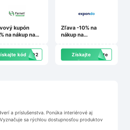
avový kupón
Zľava -10% na
% na nákup na
nákup na
nell.com
Expondo.sk
ískajte kód
4BD2
Získajte
exte
zľavu
erí a príslušenstva. Ponúka interiérové aj
Vyznačuje sa rýchlou dostupnosťou produktov