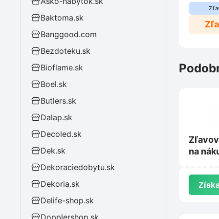
Asko-nabytok.sk
Zľa
Baktoma.sk
Zľ
Banggood.com
Bezdoteku.sk
Podobn
Bioflame.sk
Boel.sk
Butlers.sk
Dalap.sk
Decoled.sk
Zľavov
Dek.sk
na nák
na Tie
Dekoraciedobytu.sk
Dekoria.sk
Získa
Delife-shop.sk
Dopplershop.sk