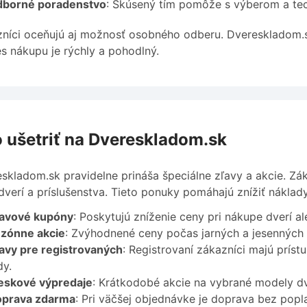
borné poradenstvo
: Skúsený tím pomôže s výberom a tec
níci oceňujú aj možnosť osobného odberu. Dvereskladom.sk
s nákupu je rýchly a pohodlný.
 ušetriť na Dvereskladom.sk
skladom.sk pravidelne prináša špeciálne zľavy a akcie. Z
dverí a príslušenstva. Tieto ponuky pomáhajú znížiť náklady
avové kupóny
: Poskytujú zníženie ceny pri nákupe dverí ale
zónne akcie
: Zvýhodnené ceny počas jarných a jesenných
avy pre registrovaných
: Registrovaní zákazníci majú prís
dy.
eskové výpredaje
: Krátkodobé akcie na vybrané modely dve
prava zdarma
: Pri väčšej objednávke je doprava bez popla