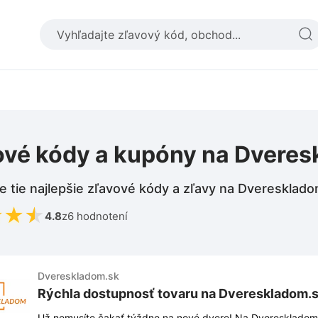
ové kódy a kupóny na Dvere
e tie najlepšie zľavové kódy a zľavy na Dveresklad
★
★
★
4.8
z
6 hodnotení
Dvereskladom.sk
Rýchla dostupnosť tovaru na Dvereskladom.
Už nemusíte čakať týždne na nové dvere! Na Dvereskladom.