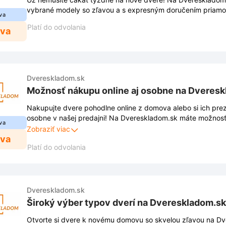
vybrané modely so zľavou a s expresným doručením priam
va
Platí do odvolania
ava
Dvereskladom.sk
Možnosť nákupu online aj osobne na Dveres
Nakupujte dvere pohodlne online z domova alebo si ich prez
osobne v našej predajni! Na Dvereskladom.sk máte možnosť
va
viac vyhovuje, a navyše teraz získate skvelú zľavu na vybr
Zobraziť viac
ava
Platí do odvolania
Dvereskladom.sk
Široký výber typov dverí na Dvereskladom.sk
Otvorte si dvere k novému domovu so skvelou zľavou na Dv