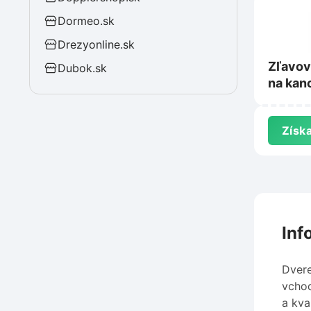
Dormeo.sk
Drezyonline.sk
Zľavov
Dubok.sk
na kan
stoličk
Vypred
Získa
Inf
Dvere
vchod
a kva