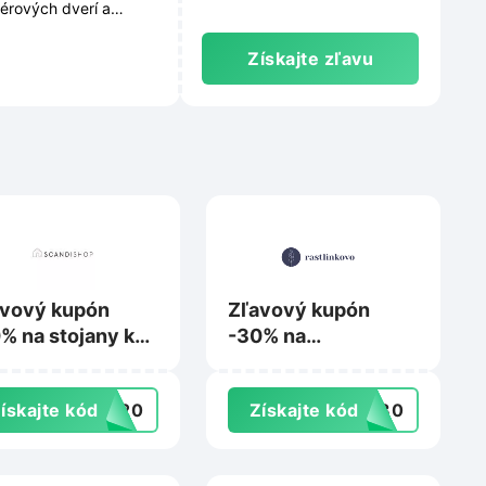
iérových dverí a
mov.
Získajte zľavu
avový kupón
Zľavový kupón
% na stojany k
-30% na
vesným kreslám
nezľavnené rastliny
Scandishop.sk
na Rastlinkovo.sk
ískajte kód
US20
Získajte kód
aj30