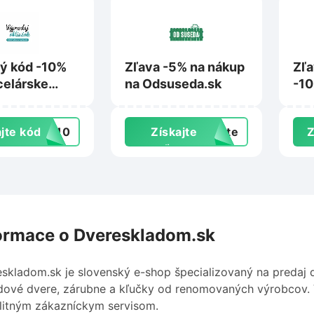
ý kód -10%
Zľava -5% na nákup
Zľ
celárske
na Odsuseda.sk
-10
y na
Far
ajobliecok.sk
jte kód
IA10
Získajte
exte
Z
zľavu
ormace o Dvereskladom.sk
skladom.sk je slovenský e-shop špecializovaný na predaj dv
ové dvere, zárubne a kľučky od renomovaných výrobcov. 
litným zákazníckym servisom.