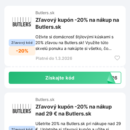
Butlers.sk
Zľavový kupón -20% na nákup na
Butlers.sk
Oživte si domácnosť štýlovými kúskami s
20% zľavou na Butlers.sk! Využite túto
Zľavový kód
skvelú ponuku a nakúpte si všetko, čo
-20%
potrebujete pre krajšie bývanie.
Platné do 1.3.2026
Získajte kód
2026
Butlers.sk
Zľavový kupón -20% na nákup
nad 29 € na Butlers.sk
Ušetrite 20% na Butlers.sk pri nákupe nad 29
€. Uplatnite si zľavový kupón a užite si
Zľavový kód