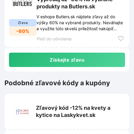
produkty na Butlers.sk
V eshope Butlers.sk nájdete zľavy až do
výšky 60% na vybrané produkty. Neváhajte
Zľava
a využite túto skvelú príležitosť nakúpiť
-60%
kvalitné produkty za výhodné ceny.
Platí do odvolania
Získajte zľavu
Podobné zľavové kódy a kupóny
Zľavový kód -12% na kvety a
kytice na Laskykvet.sk