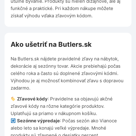
útulné bývanie. Produkty sú nielen dizajnové, ale aj
funkčné a praktické. Pri každom nákupe môžete
získať výhodu vďaka zľavovým kódom.
Ako ušetriť na Butlers.sk
Na Butlers.sk nájdete pravidelné zľavy na nábytok,
dekorácie aj sezónny tovar. Akcie prebiehajú počas
celého roka a často sú doplnené zľavovými kódmi.
Výhodou je aj možnosť kombinovať zľavu s dopravou
zadarmo.
Zľavové kódy
: Pravidelne sa objavujú akčné
zľavové kódy na rôzne kategórie produktov.
Uplatňujú sa priamo v nákupnom košíku.
Sezónne výpredaje
: Počas sezón ako Vianoce
alebo leto sa konajú veľké výpredaje. Mnohé
produkty sú zľavnené o desiatky percent.