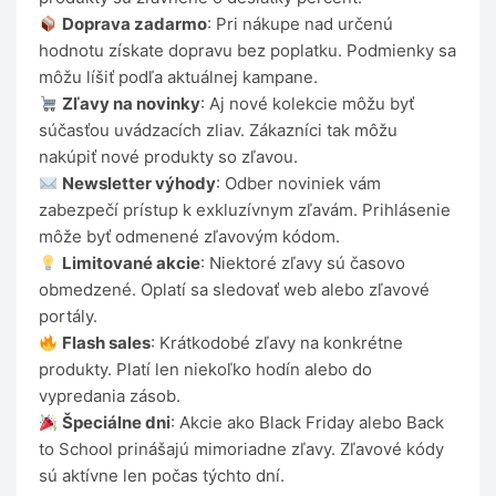
Doprava zadarmo
: Pri nákupe nad určenú
hodnotu získate dopravu bez poplatku. Podmienky sa
môžu líšiť podľa aktuálnej kampane.
Zľavy na novinky
: Aj nové kolekcie môžu byť
súčasťou uvádzacích zliav. Zákazníci tak môžu
nakúpiť nové produkty so zľavou.
Newsletter výhody
: Odber noviniek vám
zabezpečí prístup k exkluzívnym zľavám. Prihlásenie
môže byť odmenené zľavovým kódom.
Limitované akcie
: Niektoré zľavy sú časovo
obmedzené. Oplatí sa sledovať web alebo zľavové
portály.
Flash sales
: Krátkodobé zľavy na konkrétne
produkty. Platí len niekoľko hodín alebo do
vypredania zásob.
Špeciálne dni
: Akcie ako Black Friday alebo Back
to School prinášajú mimoriadne zľavy. Zľavové kódy
sú aktívne len počas týchto dní.