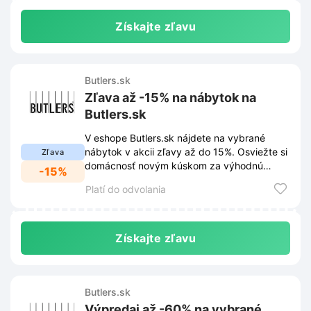
Získajte zľavu
Butlers.sk
Zľava až -15% na nábytok na
Butlers.sk
V eshope Butlers.sk nájdete na vybrané
nábytok v akcii zľavy až do 15%. Osviežte si
Zľava
domácnosť novým kúskom za výhodnú
-15%
cenu.
Platí do odvolania
Získajte zľavu
Butlers.sk
Výpredaj až -60% na vybrané