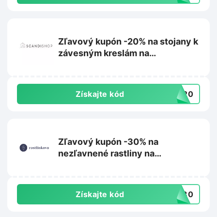
Zľavový kupón -20% na stojany k
závesným kreslám na
Scandishop.sk
Získajte kód
US20
Zľavový kupón -30% na
nezľavnené rastliny na
Rastlinkovo.sk
Získajte kód
aj30