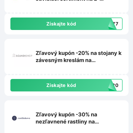
matrac.sk
Získajte kód
L777
Zľavový kupón -20% na stojany k
závesným kreslám na
Scandishop.sk
Získajte kód
US20
Zľavový kupón -30% na
nezľavnené rastliny na
Rastlinkovo.sk