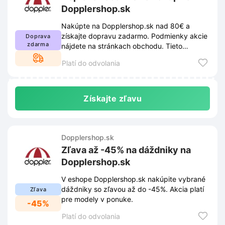
Dopplershop.sk
Nakúpte na Dopplershop.sk nad 80€ a
získajte dopravu zadarmo. Podmienky akcie
Doprava
zdarma
nájdete na stránkach obchodu. Tieto
pravidlá sa môžu meniť.
Platí do odvolania
Získajte zľavu
Dopplershop.sk
Zľava až -45% na dáždniky na
Dopplershop.sk
V eshope Dopplershop.sk nakúpite vybrané
dáždniky so zľavou až do -45%. Akcia platí
Zľava
pre modely v ponuke.
-45%
Platí do odvolania