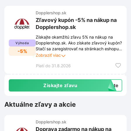
Dopplershop.sk
Zľavový kupón -5% na nákup na
Dopplershop.sk
Získajte okamžitú zľavu 5% na nákup na
Dopplershop.sk. Ako získate zľavový kupón?
Výhoda
Stačí sa zaregistrovať na stránkach eshopu
-5%
Dopplershop.sk. Po úspešnej registrácii Vám
Zobraziť viac
bude zľavový kupón obratom odoslaný na
Platí do 31.8.2026
zadanú e-mailovú adresu.
Získajte zľavu
exte
Aktuálne zľavy a akcie
Dopplershop.sk
Doprava zadarmo na nákup na