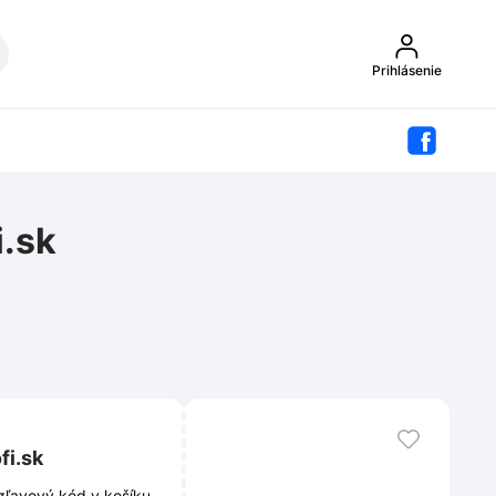
Prihlásenie
i.sk
fi.sk