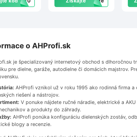
jte kód
IA10
Získajte
exte
Z
zľavu
ormace o AHProfi.sk
fi.sk je špecializovaný internetový obchod s dlhoročnou tr
iku pre dielne, garáže, autodielne či domácich majstrov. 
ovensku.
tória:
AHProfi vznikol už v roku 1995 ako rodinná firma a 
nských riešení a nástrojov.
rtiment:
V ponuke nájdete ručné náradie, elektrické a AKU n
echanikov a produkty do záhrady.
užby:
AHProfi ponúka konfiguráciu dielenských zostáv, odb
ické blogy a recenzie.