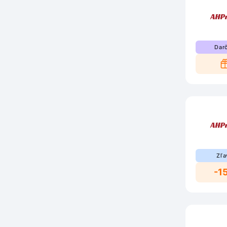
Dar
Zľa
-1