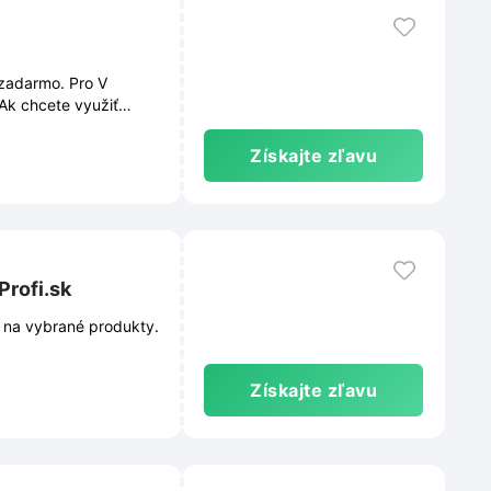
 zadarmo. Pro V
Ak chcete využiť
Tieto podmienky sú
a čas zmeniť.
Získajte zľavu
Profi.sk
 na vybrané produkty.
Získajte zľavu