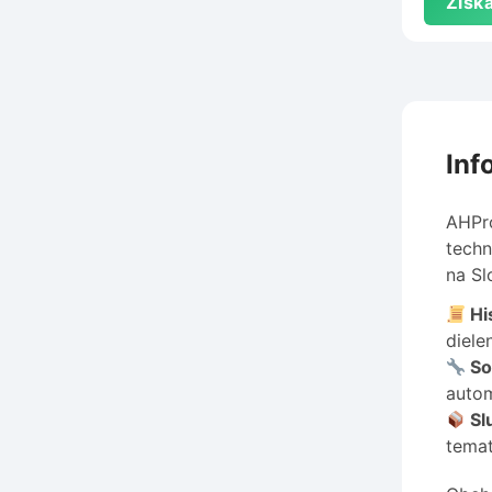
Získa
Inf
AHPro
techn
na Sl
His
diele
So
autom
Sl
temat