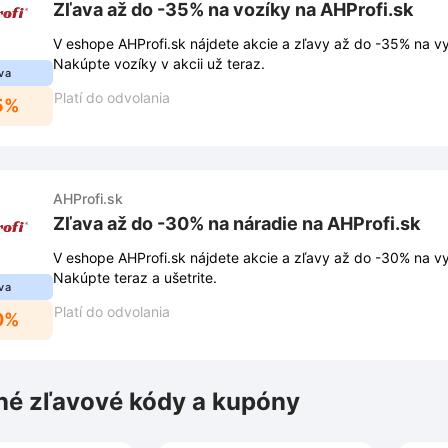
Zľava až do -35% na vozíky na AHProfi.sk
V eshope AHProfi.sk nájdete akcie a zľavy až do -35% na v
Nakúpte vozíky v akcii už teraz.
va
Platí do odvolania
5%
AHProfi.sk
Zľava až do -30% na náradie na AHProfi.sk
V eshope AHProfi.sk nájdete akcie a zľavy až do -30% na v
Nakúpte teraz a ušetrite.
va
Platí do odvolania
0%
é zľavové kódy a kupóny