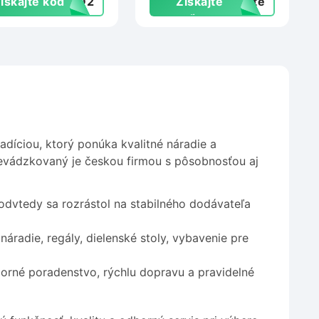
ískajte kód
4BD2
Získajte
exte
zľavu
adíciou, ktorý ponúka kvalitné náradie a
Prevádzkovaný je českou firmou s pôsobnosťou aj
odvtedy sa rozrástol na stabilného dodávateľa
áradie, regály, dielenské stoly, vybavenie pre
orné poradenstvo, rýchlu dopravu a pravidelné