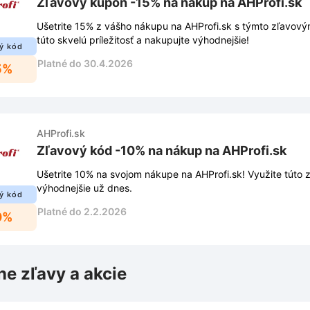
Zľavový kupón -15% na nákup na AHProfi.sk
Ušetrite 15% z vášho nákupu na AHProfi.sk s týmto zľavov
túto skvelú príležitosť a nakupujte výhodnejšie!
ý kód
Platné do 30.4.2026
5%
AHProfi.sk
Zľavový kód -10% na nákup na AHProfi.sk
Ušetrite 10% na svojom nákupe na AHProfi.sk! Využite túto 
výhodnejšie už dnes.
ý kód
Platné do 2.2.2026
0%
ne zľavy a akcie