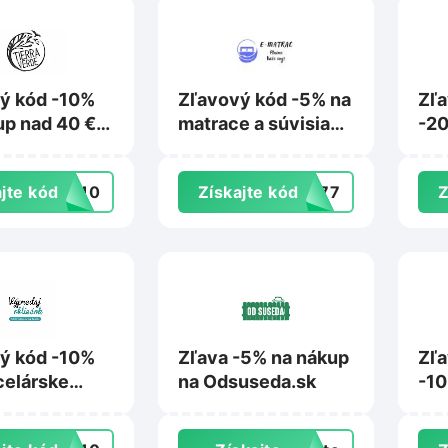
ý kód -10%
Zľavový kód -5% na
Zľ
up nad 40 €
matrace a súvisiaci
-20
rraverde.sk
sortiment na E-
zá
matrac.sk
na 
jte kód
IL10
Získajte kód
L777
Z
ý kód -10%
Zľava -5% na nákup
Zľ
celárske
na Odsuseda.sk
-10
y na
Far
ajobliecok.sk