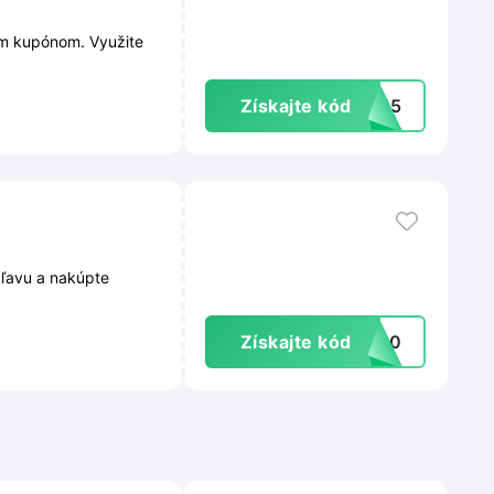
ým kupónom. Využite
Získajte kód
AR15
zľavu a nakúpte
Získajte kód
FI10