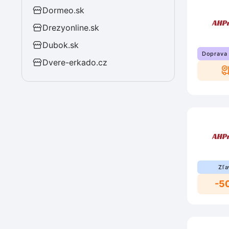
Dormeo.sk
Drezyonline.sk
Dubok.sk
Doprava
Dvere-erkado.cz
Zľa
-5