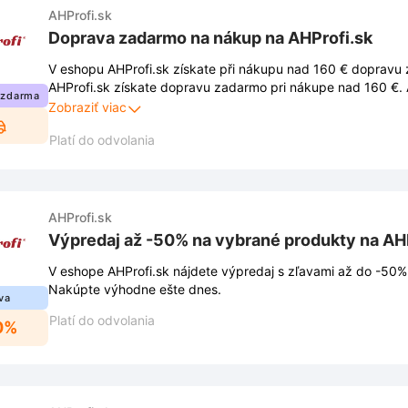
AHProfi.sk
Doprava zadarmo na nákup na AHProfi.sk
V eshopu AHProfi.sk získate při nákupu nad 160 € dopravu
AHProfi.sk získate dopravu zadarmo pri nákupe nad 160 €. 
 zdarma
zľavu, musíte dodržiavať podmienky stanovené obchodom. 
Zobraziť viac
uverejnené na webovej stránke obchodu a môžu sa z času n
Platí do odvolania
AHProfi.sk
Výpredaj až -50% na vybrané produkty na AH
V eshope AHProfi.sk nájdete výpredaj s zľavami až do -50%
Nakúpte výhodne ešte dnes.
va
Platí do odvolania
0%