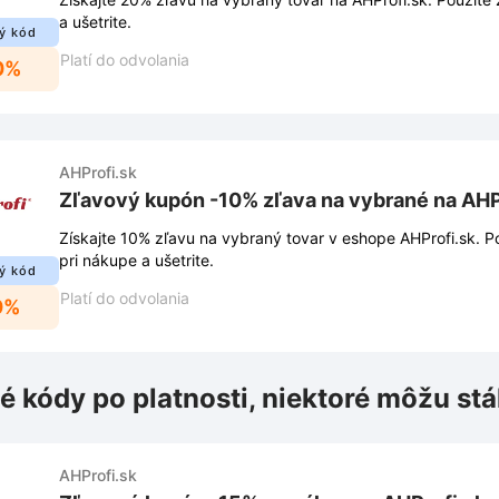
a ušetrite.
ý kód
Platí do odvolania
0%
AHProfi.sk
Zľavový kupón -10% zľava na vybrané na AHP
Získajte 10% zľavu na vybraný tovar v eshope AHProfi.sk. Použite zľavový kupón
pri nákupe a ušetrite.
ý kód
Platí do odvolania
0%
é kódy po platnosti, niektoré môžu stá
AHProfi.sk