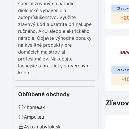
špecializovaný na náradie,
Zľavov
dielenské vybavenie a
autopríslušenstvo. Využite
-2
zľavový kód a ušetrite pri nákupe
ručného, AKU alebo elektrického
náradia. Objavte výhodné ponuky
na kvalitné produkty pre
domácich majstrov aj
profesionálov. Nakupujte
lacnejšie a prakticky s overenými
Zľavov
kódmi.
-1
Obľúbené obchody
Zľavov
4home.sk
Ampul.eu
Asko-nabytok.sk