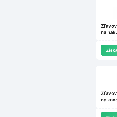
Zľavov
na nák
na Tie
Získa
Zľavov
na kan
stoličk
Vypred