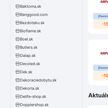
Baktoma.sk
Banggood.com
Zľavov
Bezdoteku.sk
-1
Bioflame.sk
Boel.sk
Butlers.sk
Dalap.sk
Decoled.sk
Zľavov
Dek.sk
-1
Dekoraciedobytu.sk
Dekoria.sk
Aktuál
Delife-shop.sk
Dopplershop.sk