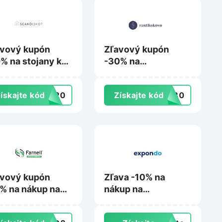
avový kupón
Zľavový kupón
% na stojany k
-30% na
vesným kreslám
nezľavnené rastliny
Scandishop.sk
na Rastlinkovo.sk
ískajte kód
US20
Získajte kód
aj30
avový kupón
Zľava -10% na
% na nákup na
nákup na
nell.com
Expondo.sk