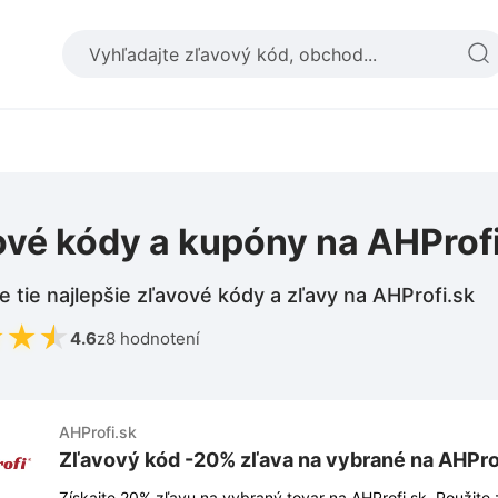
ové kódy a kupóny na AHProf
e tie najlepšie zľavové kódy a zľavy na AHProfi.sk
★
★
★
4.6
z
8 hodnotení
AHProfi.sk
Zľavový kód -20% zľava na vybrané na AHPro
Získajte 20% zľavu na vybraný tovar na AHProfi.sk. Použite zľavový kód v košíku