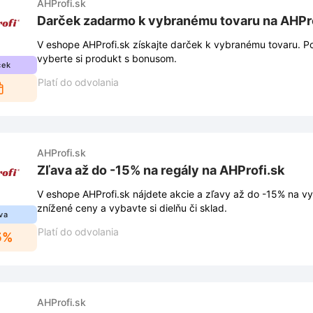
AHProfi.sk
Darček zadarmo k vybranému tovaru na AHPro
V eshope AHProfi.sk získajte darček k vybranému tovaru. Pozrite si našu ponuku a
vyberte si produkt s bonusom.
ček
Platí do odvolania
AHProfi.sk
Zľava až do -15% na regály na AHProfi.sk
V eshope AHProfi.sk nájdete akcie a zľavy až do -15% na vybrané 
znížené ceny a vybavte si dielňu či sklad.
va
Platí do odvolania
5%
AHProfi.sk