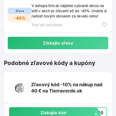
V eshope Emi.sk nájdete vybrané obrus na
stôl v akcii so zľavami až do -45%. Urobte si
Zľava
radosť novým obrusom za skvelú cenu!
-45%
Platí do odvolania
Získajte zľavu
Podobné zľavové kódy a kupóny
Zľavový kód -10% na nákup nad
40 € na Tierraverde.sk
Získajte kód
IL10