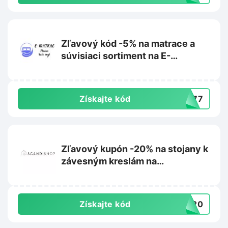
Zľavový kód -5% na matrace a
súvisiaci sortiment na E-
matrac.sk
Získajte kód
L777
Zľavový kupón -20% na stojany k
závesným kreslám na
Scandishop.sk
Získajte kód
US20