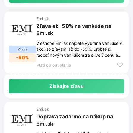
Emi.sk
Zľava až -50% na vankúše na
Emi.sk
V eshope Emi.sk nájdete vybrané vankúše v
akcii so zľavami až do -50%. Urobte si
Zľava
radosť novým vankúšom za skvelú cenu a
-50%
doprajte si kvalitný spánok.
Platí do odvolania
Získajte zľavu
Emi.sk
Doprava zadarmo na nákup na
Emi.sk