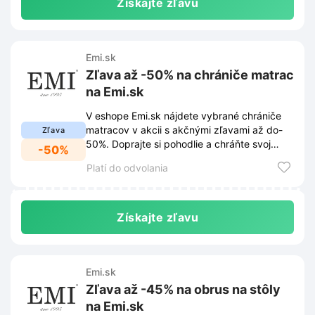
Získajte zľavu
Emi.sk
Zľava až -50% na chrániče matrac
na Emi.sk
V eshope Emi.sk nájdete vybrané chrániče
matracov v akcii s akčnými zľavami až do-
Zľava
50%. Doprajte si pohodlie a chráňte svoj
-50%
matrac za skvelé ceny.
Platí do odvolania
Získajte zľavu
Emi.sk
Zľava až -45% na obrus na stôly
na Emi.sk