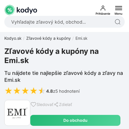
Prihlásenie
Menu
Kodyo.sk
Zľavové kódy a kupóny
Emi.sk
Zľavové kódy a kupóny na
Emi.sk
Tu nájdete tie najlepšie zľavové kódy a zľavy na
Emi.sk
★
★
★
★
★
4.8
z
5 hodnotení
Sledovať
Zdielať
Do obchodu