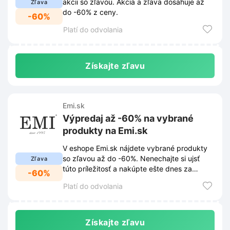
akcii so zľavou. Akcia a zľava dosahuje až
Zľava
do -60% z ceny.
-60%
Platí do odvolania
Získajte zľavu
Emi.sk
Výpredaj až -60% na vybrané
produkty na Emi.sk
V eshope Emi.sk nájdete vybrané produkty
so zľavou až do -60%. Nenechajte si ujsť
Zľava
túto príležitosť a nakúpte ešte dnes za
-60%
skvelé ceny.
Platí do odvolania
Získajte zľavu