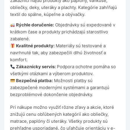
Zákazníci nájdu produkty ako paplóny, vankúše,
obliečky, deky, uteráky a plachty. Kategórie zahŕňajú
textil do spálne, kúpeľne a obývačky.
Rýchle doručenie:
Objednávky sú expedované v
krátkom čase a produkty prichádzajú starostlivo
zabalené.
Kvalitné produkty:
Materiály sú testované a
navrhnuté tak, aby zabezpečili dlhú životnosť a
komfort.
Zákaznícky servis:
Podpora ochotne pomáha so
všetkými otázkami a výberom produktov.
Bezpečná platba:
Možnosti platby sú
zabezpečené modernými systémami a garantujú
bezproblémové dokončenie objednávky.
Pri nákupe možno využiť rôzne zľavy a akcie, ktoré
znižujú cenu obľúbených kategórií ako obliečky,
matrace, paplóny či uteráky. Všetky produkty sú
prehľadne usporiadané, čo uľahčuje orientáciu v e-