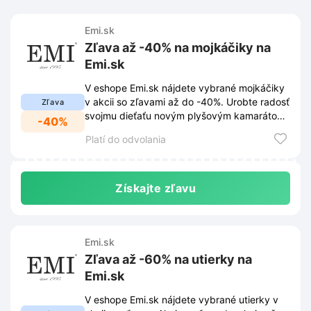
Emi.sk
Zľava až -40% na mojkáčiky na
Emi.sk
V eshope Emi.sk nájdete vybrané mojkáčiky
v akcii so zľavami až do -40%. Urobte radosť
Zľava
svojmu dieťaťu novým plyšovým kamarátom
-40%
za skvelé ceny!
Platí do odvolania
Získajte zľavu
Emi.sk
Zľava až -60% na utierky na
Emi.sk
V eshope Emi.sk nájdete vybrané utierky v