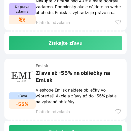
Nakúpte v Emi.sk nad 40 € a máte dopravu
zadarmo. Podmienky akcie nájdete na webe
Doprava
zdarma
obchodu. Emi.sk si vyhradzuje právo na
zmenu pravidiel.
Platí do odvolania
Získajte zľavu
Emi.sk
Zľava až -55% na obliečky na
Emi.sk
V eshope Emi.sk nájdete obliečky vo
výpredaji. Akcie a zľavy až do -55% platia
Zľava
na vybrané obliečky.
-55%
Platí do odvolania