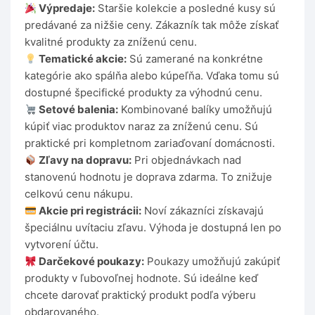
Výpredaje:
Staršie kolekcie a posledné kusy sú
predávané za nižšie ceny. Zákazník tak môže získať
kvalitné produkty za zníženú cenu.
Tematické akcie:
Sú zamerané na konkrétne
kategórie ako spálňa alebo kúpeľňa. Vďaka tomu sú
dostupné špecifické produkty za výhodnú cenu.
Setové balenia:
Kombinované balíky umožňujú
kúpiť viac produktov naraz za zníženú cenu. Sú
praktické pri kompletnom zariaďovaní domácnosti.
Zľavy na dopravu:
Pri objednávkach nad
stanovenú hodnotu je doprava zdarma. To znižuje
celkovú cenu nákupu.
Akcie pri registrácii:
Noví zákazníci získavajú
špeciálnu uvítaciu zľavu. Výhoda je dostupná len po
vytvorení účtu.
Darčekové poukazy:
Poukazy umožňujú zakúpiť
produkty v ľubovoľnej hodnote. Sú ideálne keď
chcete darovať praktický produkt podľa výberu
obdarovaného.