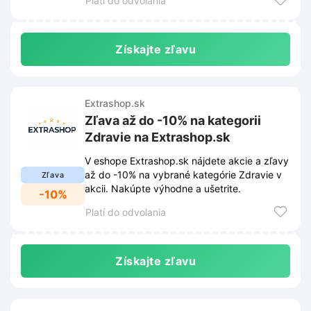
Platí do odvolania
obchodom. Tieto podmienky sú uverejnené
na webovej stránke obchodu a môžu sa z
času na čas zmeniť.
Získajte zľavu
Extrashop.sk
Zľava až do -10% na kategorii
Zdravie na Extrashop.sk
V eshope Extrashop.sk nájdete akcie a zľavy
až do -10% na vybrané kategórie Zdravie v
Zľava
akcii. Nakúpte výhodne a ušetrite.
-10%
Platí do odvolania
Získajte zľavu