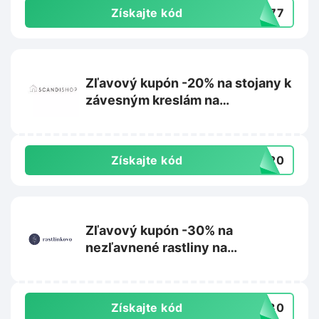
Získajte kód
L777
Zľavový kupón -20% na stojany k
závesným kreslám na
Scandishop.sk
Získajte kód
US20
Zľavový kupón -30% na
nezľavnené rastliny na
Rastlinkovo.sk
Získajte kód
aj30