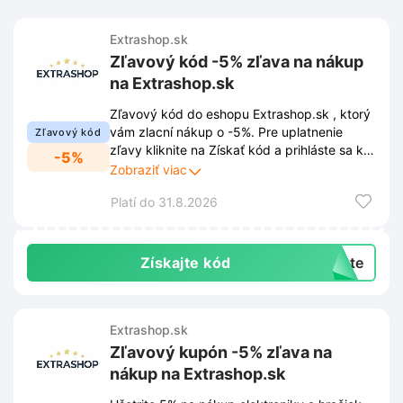
Extrashop.sk
Zľavový kód -5% zľava na nákup
na Extrashop.sk
Zľavový kód do eshopu Extrashop.sk , ktorý
vám zlacní nákup o -5%. Pre uplatnenie
Zľavový kód
zľavy kliknite na Získať kód a prihláste sa k
-5%
newsletteru prostredníctvom
Zobraziť viac
vyskakovacieho okna. Vďaka tomu Vám
Platí do 31.8.2026
neuniknú žiadne novinky, zľavy ani
exkluzívne ponuky.
Získajte kód
exte
Extrashop.sk
Zľavový kupón -5% zľava na
nákup na Extrashop.sk