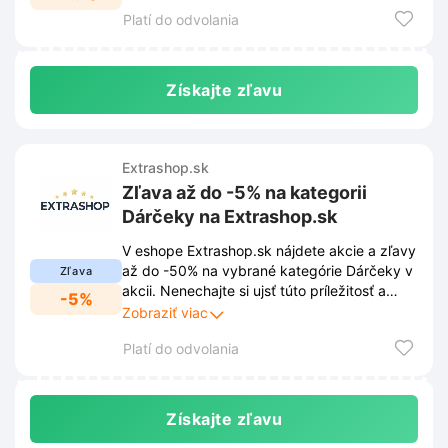
Platí do odvolania
Získajte zľavu
Extrashop.sk
Zľava až do -5% na kategorii
Dárčeky na Extrashop.sk
V eshope Extrashop.sk nájdete akcie a zľavy
až do -50% na vybrané kategórie Dárčeky v
Zľava
akcii. Nenechajte si ujsť túto príležitosť a
-5%
nakúpte darčeky výhodnejšie.
Zobraziť viac
Platí do odvolania
Získajte zľavu