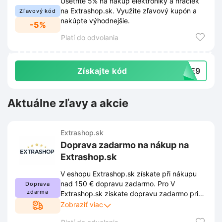
Ušetrite 5% na nákup elektroniky a hračiek
na Extrashop.sk. Využite zľavový kupón a
Zľavový kód
nakúpte výhodnejšie.
-5%
Platí do odvolania
Získajte kód
90E9
Aktuálne zľavy a akcie
Extrashop.sk
Doprava zadarmo na nákup na
Extrashop.sk
V eshopu Extrashop.sk získate při nákupu
nad 150 € dopravu zadarmo. Pro V
Doprava
zdarma
Extrashop.sk získate dopravu zadarmo pri
nákupe nad 150 €. Ak chcete využiť zľavu,
Zobraziť viac
musíte dodržiavať podmienky stanovené