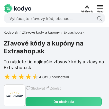
Prihlásenie
Menu
Kodyo.sk
Zľavové kódy a kupóny
Extrashop.sk
Zľavové kódy a kupóny na
Extrashop.sk
Tu nájdete tie najlepšie zľavové kódy a zľavy na
Extrashop.sk
★
★
★
★
★
4.8
z
10 hodnotení
Sledovať
Zdielať
Do obchodu