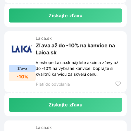
na webovej stránke obchodu a môžu sa z
času na čas zmeniť.
Získajte zľavu
Laica.sk
Zľava až do -10% na kanvice na
Laica.sk
V eshope Laica.sk nájdete akcie a zľavy až
do -10% na vybrané kanvice. Doprajte si
Zľava
kvalitnú kanvicu za skvelú cenu.
-10%
Platí do odvolania
Získajte zľavu
Laica.sk