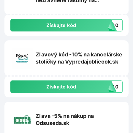
nezľavnené rastliny na
Rastlinkovo.sk
Získajte kód
aj30
Zľavový kód -10% na kancelárske
stoličky na Vypredajobliecok.sk
Získajte kód
IA10
Zľava -5% na nákup na
Odsuseda.sk