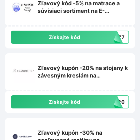
Zľavový kód -5% na matrace a
súvisiaci sortiment na E-
matrac.sk
Získajte kód
L777
Zľavový kupón -20% na stojany k
závesným kreslám na
Scandishop.sk
Získajte kód
US20
Zľavový kupón -30% na