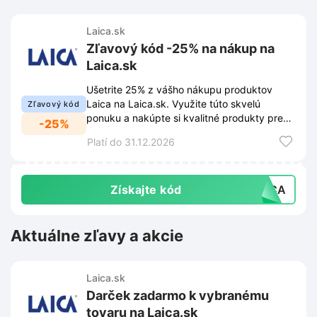
Laica.sk
Zľavový kód -25% na nákup na
Laica.sk
Ušetrite 25% z vášho nákupu produktov
Laica na Laica.sk. Využite túto skvelú
Zľavový kód
ponuku a nakúpte si kvalitné produkty pre
-25%
zdravie a pohodu za zvýhodnenú cenu.
Platí do 31.12.2026
Získajte kód
AICA
Aktuálne zľavy a akcie
Laica.sk
Darček zadarmo k vybranému
tovaru na Laica.sk