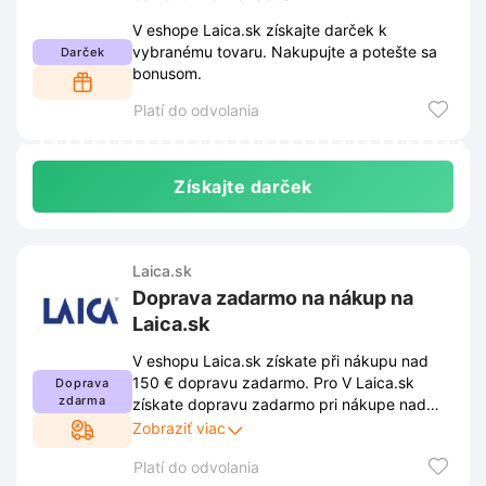
V eshope Laica.sk získajte darček k
vybranému tovaru. Nakupujte a potešte sa
Darček
bonusom.
Platí do odvolania
Získajte darček
Laica.sk
Doprava zadarmo na nákup na
Laica.sk
V eshopu Laica.sk získate při nákupu nad
150 € dopravu zadarmo. Pro V Laica.sk
Doprava
zdarma
získate dopravu zadarmo pri nákupe nad
150 €. Ak chcete využiť zľavu, musíte
Zobraziť viac
dodržiavať podmienky stanovené
Platí do odvolania
obchodom. Tieto podmienky sú uverejnené