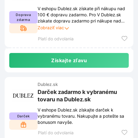
V eshopu Dublez.sk získate při nákupu nad
100 € dopravu zadarmo. Pro V Dublez.sk
Doprava
zdarma
získate dopravu zadarmo pri nákupe nad
100 €. Ak chcete využiť zľavu, musíte
Zobraziť viac
dodržiavať podmienky stanovené
Platí do odvolania
obchodom. Tieto podmienky sú uverejnené
na webovej stránke obchodu a môžu sa z
času na čas zmeniť.
Získajte zľavu
Dublez.sk
Darček zadarmo k vybranému
tovaru na Dublez.sk
V eshope Dublez.sk získajte darček k
vybranému tovaru. Nakupujte a potešte sa
Darček
bonusom navyše.
Platí do odvolania