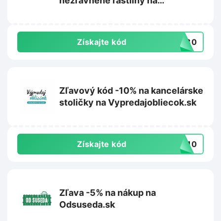
nezľavnené rastliny na
Rastlinkovo.sk
Získajte kód
aj30
Zľavový kód -10% na kancelárske
stoličky na Vypredajobliecok.sk
Získajte kód
IA10
Zľava -5% na nákup na
Odsuseda.sk