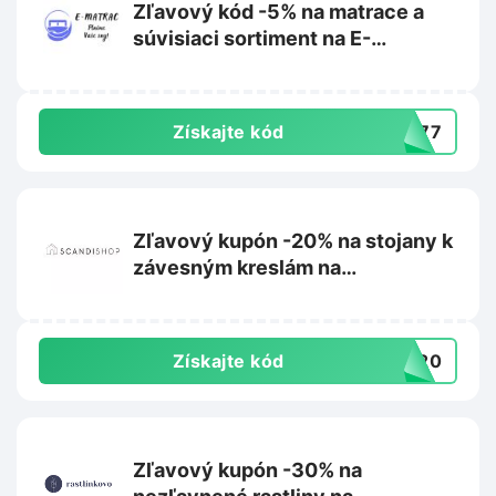
Zľavový kód -5% na matrace a
súvisiaci sortiment na E-
matrac.sk
Získajte kód
L777
Zľavový kupón -20% na stojany k
závesným kreslám na
Scandishop.sk
Získajte kód
US20
Zľavový kupón -30% na