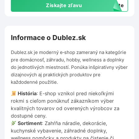
Získajte zľavu
exte
Informace o Dublez.sk
Dublez.sk je moderný e‑shop zameraný na kategórie
pre domácnosť, záhradu, hobby, wellness a doplnky
do jednotlivých miestností. Ponúka inšpiratívny výber
dizajnových aj praktických produktov pre
každodenné použitie.
História
: E-shop vznikol pred niekoľkými
rokmi s cieľom ponúknuť zákazníkom výber
kvalitných tovarov od overených výrobcov za
dostupné ceny.
Sortiment
: Zahŕňa náradie, dekorácie,
kuchynské vybavenie, záhradné doplnky,
wellness pomôcky a produkty na čistenie či