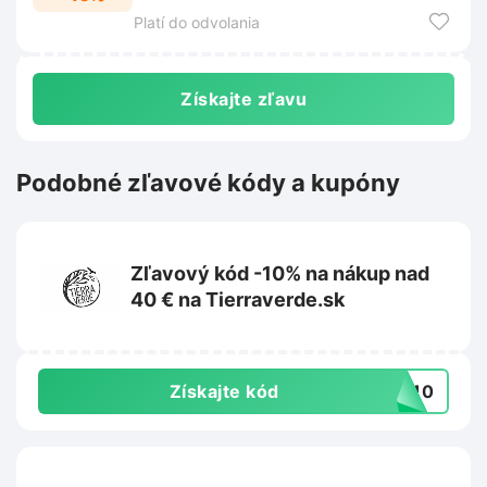
ešte dnes.
Platí do odvolania
Získajte zľavu
Podobné zľavové kódy a kupóny
Zľavový kód -10% na nákup nad
40 € na Tierraverde.sk
Získajte kód
IL10