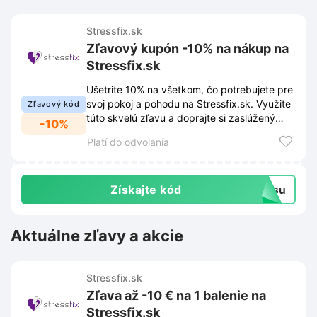
Stressfix.sk
Zľavový kupón -10% na nákup na
Stressfix.sk
Ušetrite 10% na všetkom, čo potrebujete pre
svoj pokoj a pohodu na Stressfix.sk. Využite
Zľavový kód
túto skvelú zľavu a doprajte si zaslúžený
-10%
relax.
Platí do odvolania
Získajte kód
resu
Aktuálne zľavy a akcie
Stressfix.sk
Zľava až -10 € na 1 balenie na
Stressfix.sk