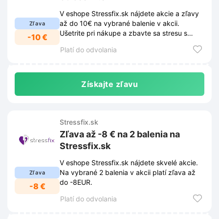
V eshope Stressfix.sk nájdete akcie a zľavy
až do 10€ na vybrané balenie v akcii.
Zľava
Ušetrite pri nákupe a zbavte sa stresu s
-10 €
produktami Stressfix.sk!
Platí do odvolania
Získajte zľavu
Stressfix.sk
Zľava až -8 € na 2 balenia na
Stressfix.sk
V eshope Stressfix.sk nájdete skvelé akcie.
Na vybrané 2 balenia v akcii platí zľava až
Zľava
do -8EUR.
-8 €
Platí do odvolania