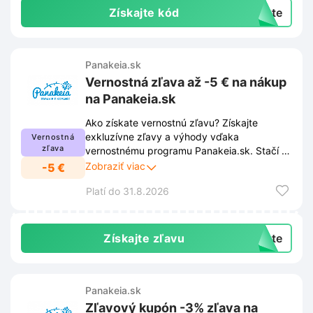
Získajte kód
exte
Panakeia.sk
Vernostná zľava až -5 € na nákup
na Panakeia.sk
Ako získate vernostnú zľavu? Získajte
exkluzívne zľavy a výhody vďaka
Vernostná
zľava
vernostnému programu Panakeia.sk. Stačí sa
zaregistrovať a zľava sa automaticky
Zobraziť viac
-5 €
aktivuje pri každom nákupe. Ušetrite
Platí do 31.8.2026
peniaze a užívajte si výhodnejšie
nakupovanie. Viac informácií nájdete v
odkaze.
Získajte zľavu
exte
Panakeia.sk
Zľavový kupón -3% zľava na