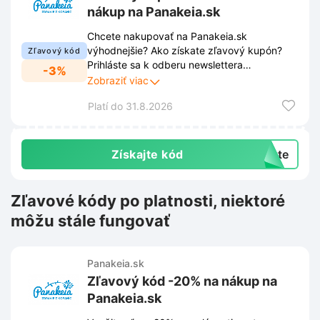
nákup na Panakeia.sk
Chcete nakupovať na Panakeia.sk
výhodnejšie? Ako získate zľavový kupón?
Zľavový kód
Prihláste sa k odberu newslettera
-3%
Panakeia.sk prostredníctvom
Zobraziť viac
vyskakovacieho okna a získajte zľavu -3%
Platí do 31.8.2026
na svoj nákup. Buďte informovaní o
novinkách, aktuálnych zľavách a
exkluzívnych ponukách priamo vo vašej
emailovej schránke.
Získajte kód
exte
Zľavové kódy po platnosti, niektoré
môžu stále fungovať
Panakeia.sk
Zľavový kód -20% na nákup na
Panakeia.sk