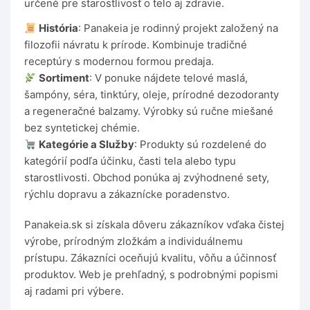
určené pre starostlivosť o telo aj zdravie.
História
: Panakeia je rodinný projekt založený na
filozofii návratu k prírode. Kombinuje tradičné
receptúry s modernou formou predaja.
Sortiment
: V ponuke nájdete telové maslá,
šampóny, séra, tinktúry, oleje, prírodné dezodoranty
a regeneračné balzamy. Výrobky sú ručne miešané
bez syntetickej chémie.
Kategórie a Služby
: Produkty sú rozdelené do
kategórií podľa účinku, časti tela alebo typu
starostlivosti. Obchod ponúka aj zvýhodnené sety,
rýchlu dopravu a zákaznícke poradenstvo.
Panakeia.sk si získala dôveru zákazníkov vďaka čistej
výrobe, prírodným zložkám a individuálnemu
prístupu. Zákazníci oceňujú kvalitu, vôňu a účinnosť
produktov. Web je prehľadný, s podrobnými popismi
aj radami pri výbere.