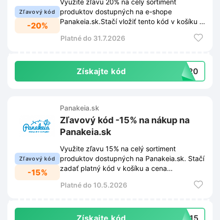
Využite zľavu 20% na celý sortiment
produktov dostupných na e-shope
Zľavový kód
Panakeia.sk.Stačí vložiť tento kód v košíku a
-20%
cena objednávky sa automaticky zníži.
Platné do 31.7.2026
Získajte kód
TO20
Panakeia.sk
Zľavový kód -15% na nákup na
Panakeia.sk
Využite zľavu 15% na celý sortiment
produktov dostupných na Panakeia.sk. Stačí
Zľavový kód
zadať platný kód v košíku a cena
-15%
objednávky sa okamžite zníži.
Platné do 10.5.2026
Získajte kód
MA15