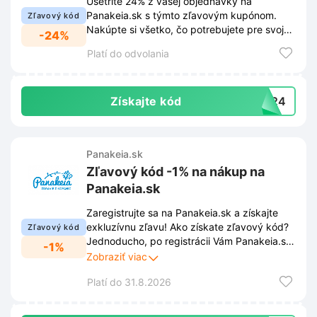
Ušetrite 24% z vašej objednávky na
Panakeia.sk s týmto zľavovým kupónom.
Zľavový kód
Nakúpte si všetko, čo potrebujete pre svoje
-24%
zdravie a krásu za výhodnejšiu cenu.
Platí do odvolania
Získajte kód
TA24
Panakeia.sk
Zľavový kód -1% na nákup na
Panakeia.sk
Zaregistrujte sa na Panakeia.sk a získajte
exkluzívnu zľavu! Ako získate zľavový kód?
Zľavový kód
Jednoducho, po registrácii Vám Panakeia.sk
-1%
pošle na Vašu e-mailovú adresu špeciálnu
Zobraziť viac
zľavu -1% na Váš prvý nákup. Nečakajte a
Platí do 31.8.2026
objavte svet prírodných produktov za
výhodnejšiu cenu!