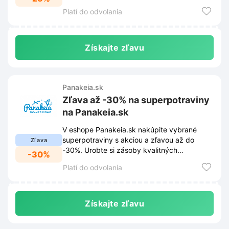
ponuka je časovo obmedzená.
Platí do odvolania
Získajte zľavu
Panakeia.sk
Zľava až -30% na superpotraviny
na Panakeia.sk
V eshope Panakeia.sk nakúpite vybrané
superpotraviny s akciou a zľavou až do
Zľava
-30%. Urobte si zásoby kvalitných
-30%
superpotravín za skvelé ceny ešte dnes!
Platí do odvolania
Získajte zľavu