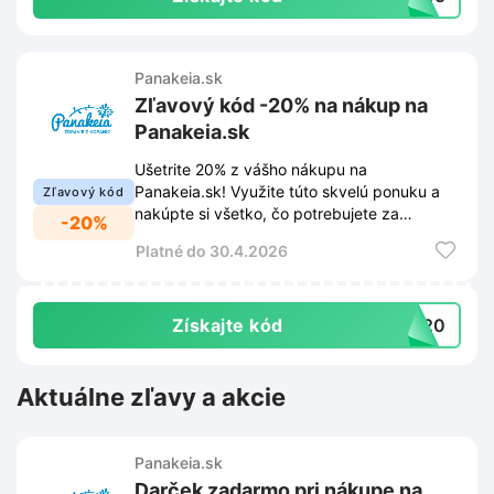
Panakeia.sk
Zľavový kód -20% na nákup na
Panakeia.sk
Ušetrite 20% z vášho nákupu na
Panakeia.sk! Využite túto skvelú ponuku a
Zľavový kód
nakúpte si všetko, čo potrebujete za
-20%
výhodnejšie ceny.
Platné do 30.4.2026
Získajte kód
NA20
Aktuálne zľavy a akcie
Panakeia.sk
Darček zadarmo pri nákupe na