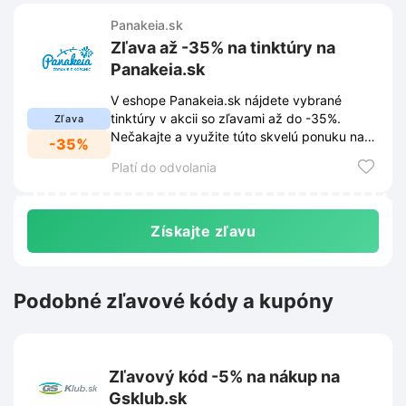
Panakeia.sk
Zľava až -35% na tinktúry na
Panakeia.sk
V eshope Panakeia.sk nájdete vybrané
tinktúry v akcii so zľavami až do -35%.
Zľava
Nečakajte a využite túto skvelú ponuku na
-35%
posilnenie svojho zdravia prírodnou cestou.
Platí do odvolania
Získajte zľavu
Podobné zľavové kódy a kupóny
Zľavový kód -5% na nákup na
Gsklub.sk