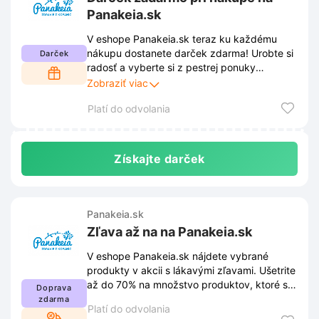
Panakeia.sk
V eshope Panakeia.sk teraz ku každému
nákupu dostanete darček zdarma! Urobte si
Darček
radosť a vyberte si z pestrej ponuky
produktov. Nezabudnite, táto akcia platí len
Zobraziť viac
obmedzený čas!
Platí do odvolania
Získajte darček
Panakeia.sk
Zľava až na na Panakeia.sk
V eshope Panakeia.sk nájdete vybrané
produkty v akcii s lákavými zľavami. Ušetrite
až do 70% na množstvo produktov, ktoré sú
Doprava
zaradené v tejto špeciálnej ponuke.
zdarma
Platí do odvolania