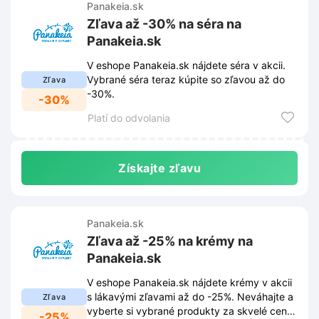
Panakeia.sk
Zľava až -30% na séra na
Panakeia.sk
V eshope Panakeia.sk nájdete séra v akcii.
Vybrané séra teraz kúpite so zľavou až do
Zľava
-30%.
-30%
Platí do odvolania
Získajte zľavu
Panakeia.sk
Zľava až -25% na krémy na
Panakeia.sk
V eshope Panakeia.sk nájdete krémy v akcii
s lákavými zľavami až do -25%. Neváhajte a
Zľava
vyberte si vybrané produkty za skvelé ceny,
-25%