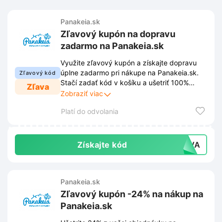
Panakeia.sk
Zľavový kupón na dopravu
zadarmo na Panakeia.sk
Využite zľavový kupón a získajte dopravu
úplne zadarmo pri nákupe na Panakeia.sk.
Zľavový kód
Stačí zadať kód v košíku a ušetriť 100%
Zľava
nákladov na doručenie vašej objednávky.
Zobraziť viac
Platí do odvolania
Získajte kód
RAVA
Panakeia.sk
Zľavový kupón -24% na nákup na
Panakeia.sk