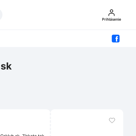
Prihlásenie
.sk
Gsklub.sk. Získate tak