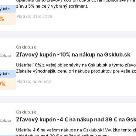
zľavu 5% na celý vybraný sortiment.
ý kód
Platí do 31.8.2026
5%
Gsklub.sk
Zľavový kupón -10% na nákup na Gsklub.sk
Ušetrite 10% z vašej objednávky na Gsklub.sk s týmto zľa
Získajte výhodnejšiu cenu pri nákupe produktov pre vaše zd
ý kód
Platí do odvolania
0%
Gsklub.sk
Zľavový kupón -4 € na nákup nad 39 € na Gsk
Ušetrite 4 € na vašom nákupe na Gsklub.sk! Využite tento z
objednávke nad 39 € a znížte si celkovú sumu.