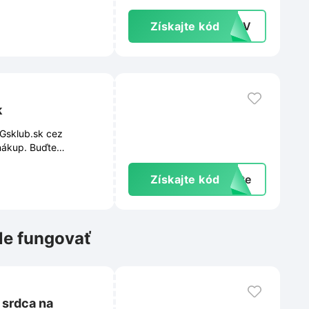
Získajte kód
K4NV
k
 Gsklub.sk cez
 nákup. Buďte
priamo do vašej
Získajte kód
exte
le fungovať
 srdca na