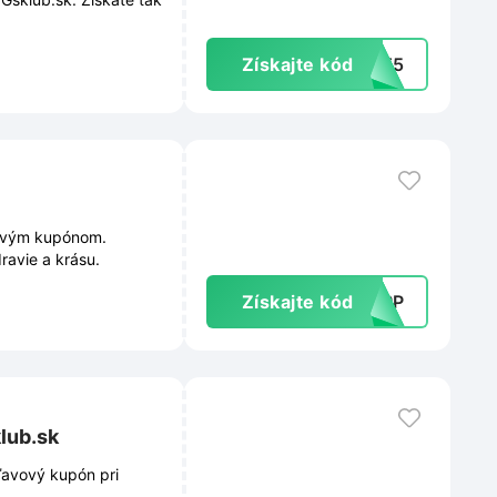
Získajte kód
UST5
vovým kupónom.
ravie a krásu.
Získajte kód
10RP
lub.sk
ľavový kupón pri