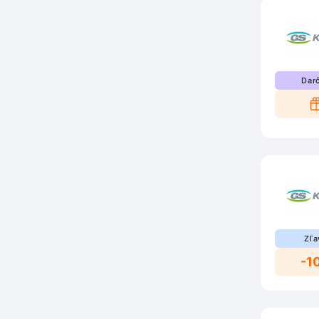
Dar
Zľa
-1