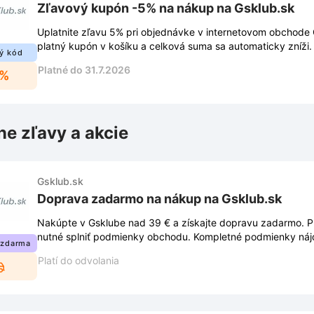
Zľavový kupón -5% na nákup na Gsklub.sk
Uplatnite zľavu 5% pri objednávke v internetovom obchode 
platný kupón v košíku a celková suma sa automaticky zníži.
ý kód
Platné do 31.7.2026
5%
ne zľavy a akcie
Gsklub.sk
Doprava zadarmo na nákup na Gsklub.sk
Nakúpte v Gsklube nad 39 € a získajte dopravu zadarmo. Pre
nutné splniť podmienky obchodu. Kompletné podmienky ná
 zdarma
Gsklub.sk.
Platí do odvolania