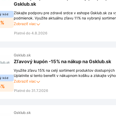
Gsklub.sk
Získajte podporu pre zdravé srdce v eshope Gsklub.sk za v
ý kód
podmienok. Využite aktuálnu zľavu 11% na vybraný sortiment
1%
doplnkov stravy.
Zobraziť viac
Platné do 4.8.2026
Gsklub.sk
Zľavový kupón -15% na nákup na Gsklub.sk
Využite zľavu 15% na celý sortiment produktov dostupných 
Uplatnite si tento benefit v nákupnom košíku a získajte výh
ý kód
vybraný tovar.
Zobraziť viac
5%
Platné do 31.7.2026
Gsklub.sk