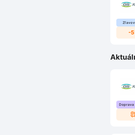
Zľavov
-
Aktuál
Doprava