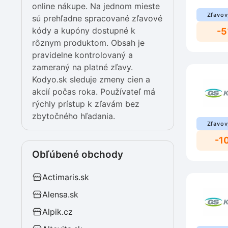
online nákupe. Na jednom mieste
Zľavov
sú prehľadne spracované zľavové
kódy a kupóny dostupné k
-
rôznym produktom. Obsah je
pravidelne kontrolovaný a
zameraný na platné zľavy.
Kodyo.sk sleduje zmeny cien a
akcií počas roka. Používateľ má
rýchly prístup k zľavám bez
zbytočného hľadania.
Zľavov
-1
Obľúbené obchody
Actimaris.sk
Alensa.sk
Alpik.cz