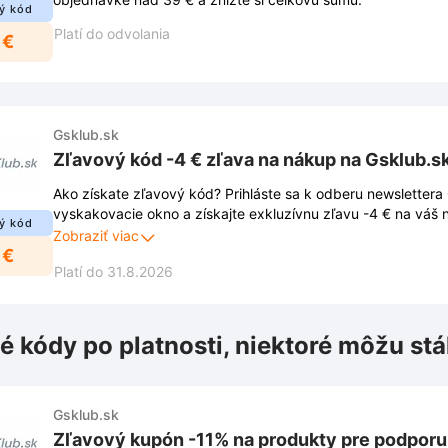
ý kód
Platí do odvolania
 €
Gsklub.sk
Zľavový kód -4 € zľava na nákup na Gsklub.s
Ako získate zľavový kód? Prihláste sa k odberu newslettera
vyskakovacie okno a získajte exkluzívnu zľavu -4 € na váš
ý kód
informovaní o novinkách, zľavách a exkluzívnych ponukách 
Zobraziť viac
 €
emailovej schránky. Neunikne vám žiadna príležitosť ušetriť!
Platí do 31.8.2026
é kódy po platnosti, niektoré môžu stá
Gsklub.sk
Zľavový kupón -11% na produkty pre podporu