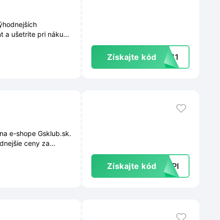
ýhodnejších
 a ušetrite pri nákupe
Získajte kód
CE11
na e-shope Gsklub.sk.
odnejšie ceny za
Získajte kód
2QPI