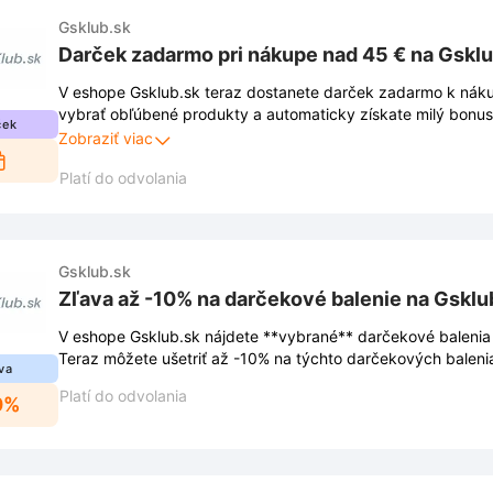
Gsklub.sk
Darček zadarmo pri nákupe nad 45 € na Gsklu
V eshope Gsklub.sk teraz dostanete darček zadarmo k nákup
vybrať obľúbené produkty a automaticky získate milý bonus.
ček
vypredania zásob, tak neváhajte!
Zobraziť viac
Platí do odvolania
Gsklub.sk
Zľava až -10% na darčekové balenie na Gsklu
V eshope Gsklub.sk nájdete **vybrané** darčekové balenia v
Teraz môžete ušetriť až -10% na týchto darčekových baleni
va
Platí do odvolania
0%