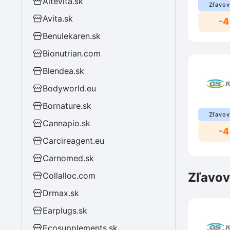
Altevita.sk
Zľavov
Avita.sk
-4
Benulekaren.sk
Bionutrian.com
Blendea.sk
Bodyworld.eu
Bornature.sk
Zľavov
Cannapio.sk
-4
Carcireagent.eu
Carnomed.sk
Zľavov
Collalloc.com
Drmax.sk
Earplugs.sk
Ecosupplements.sk