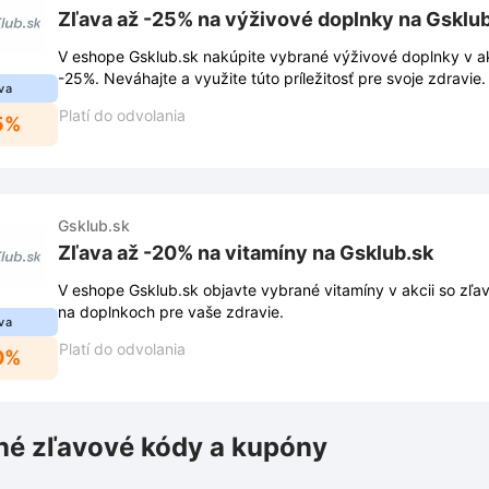
Zľava až -25% na výživové doplnky na Gsklu
V eshope Gsklub.sk nakúpite vybrané výživové doplnky v ak
-25%. Neváhajte a využite túto príležitosť pre svoje zdravie.
va
Platí do odvolania
5%
Gsklub.sk
Zľava až -20% na vitamíny na Gsklub.sk
V eshope Gsklub.sk objavte vybrané vitamíny v akcii so zľa
na doplnkoch pre vaše zdravie.
va
Platí do odvolania
0%
é zľavové kódy a kupóny