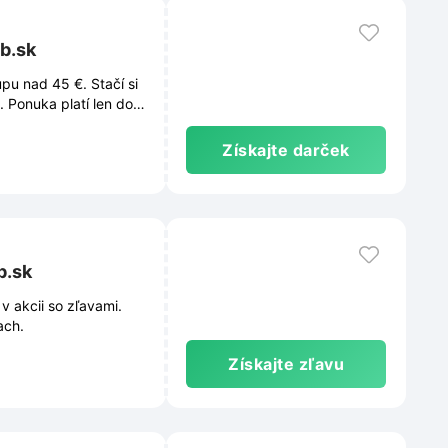
b.sk
u nad 45 €. Stačí si
 Ponuka platí len do
Získajte darček
b.sk
 akcii so zľavami.
ach.
Získajte zľavu