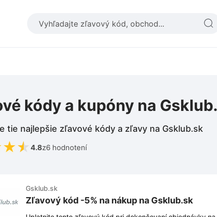
ové kódy a kupóny na Gsklub
e tie najlepšie zľavové kódy a zľavy na Gsklub.sk
★
★
★
4.8
z
6 hodnotení
Gsklub.sk
Zľavový kód -5% na nákup na Gsklub.sk
Uplatnite tento zľavový kód pri dokončovaní objednávky na 