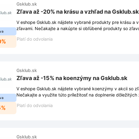
Gsklub.sk
Zľava až -20% na krásu a vzhľad na Gsklub.sk
V eshope Gsklub.sk nájdete vybrané produkty pre krásu a vz
zľavami. Nečakajte a nakúpte si obľúbené produkty so zľav
va
Platí do odvolania
0%
Gsklub.sk
Zľava až -15% na koenzýmy na Gsklub.sk
V eshope Gsklub.sk nájdete vybrané koenzýmy v akcii so z
Nečakajte a využite túto príležitosť na doplnenie dôležitých
va
ceny.
Platí do odvolania
5%
Gsklub.sk