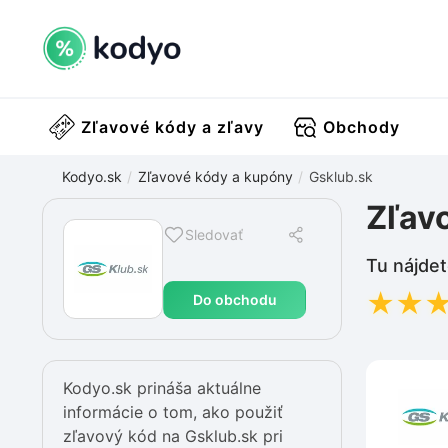
Zľavové kódy a zľavy
Obchody
Kodyo.sk
Zľavové kódy a kupóny
Gsklub.sk
Zľav
Sledovať
Tu nájdet
★
★
Do obchodu
Kodyo.sk prináša aktuálne
informácie o tom, ako použiť
zľavový kód na Gsklub.sk pri