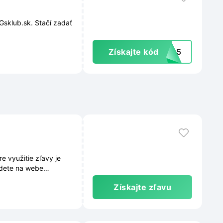
Gsklub.sk. Stačí zadať
Získajte kód
JUL5
 využitie zľavy je
jdete na webe
Získajte zľavu