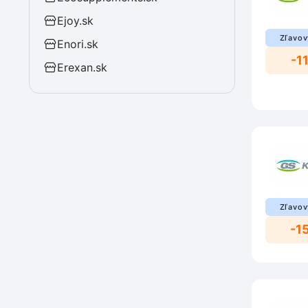
Ejoy.sk
Zľavov
Enori.sk
-1
Erexan.sk
Zľavov
-1