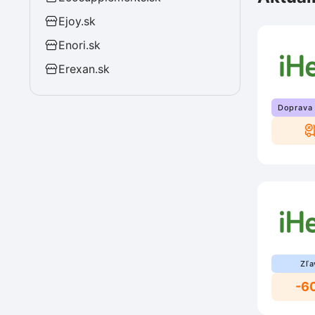
Ejoy.sk
Enori.sk
Erexan.sk
Doprava
Zľa
-6