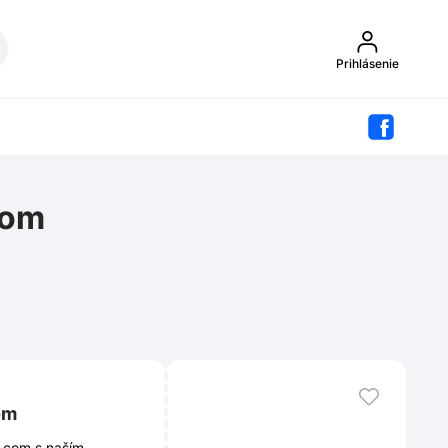
Prihlásenie
com
om
b.com s naším