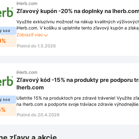
iHerb.com
Zľavový kupón -20% na doplnky na Iherb.co
Využite exkluzívnu možnosť na nákup kvalitných výživovýc
iHerb.com. V košíku si uplatnite tento zľavový kupón a získ
ý kód
Zobraziť viac
0%
Platné do 1.5.2026
iHerb.com
Zľavový kód -15% na produkty pre podporu tr
Iherb.com
Ušetrite 15% na produktoch pre zdravé trávenie! Využite zľ
ý kód
na Iherb.com a podporte svoje tráviace zdravie výhodnejšie
5%
Platné do 20.4.2026
ne zľavy a akcie