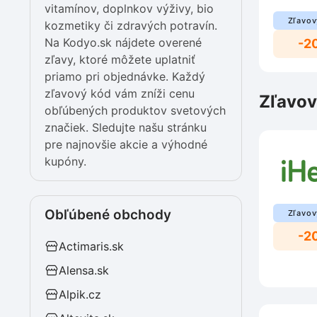
vitamínov, doplnkov výživy, bio
Zľavov
kozmetiky či zdravých potravín.
Na Kodyo.sk nájdete overené
-2
zľavy, ktoré môžete uplatniť
priamo pri objednávke. Každý
zľavový kód vám zníži cenu
Zľavov
obľúbených produktov svetových
značiek. Sledujte našu stránku
pre najnovšie akcie a výhodné
kupóny.
Obľúbené obchody
Zľavov
-2
Actimaris.sk
Alensa.sk
Alpik.cz