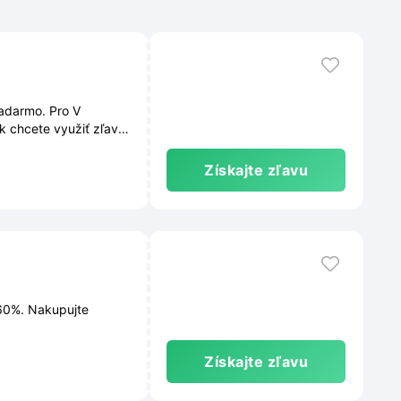
adarmo. Pro V
 chcete využiť zľavu,
podmienky sú
a čas zmeniť.
Získajte zľavu
-60%. Nakupujte
Získajte zľavu