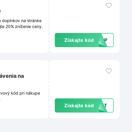
m
h doplnkov na stránke
ajte 20% zníženie ceny.
Získajte kód
UAPP
ávenia na
avový kód pri nákupe
.
Získajte kód
6GUT