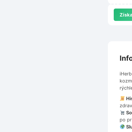
Panake
Získa
Inf
iHerb
kozme
rýchl
His
zdrav
So
po pr
Sl