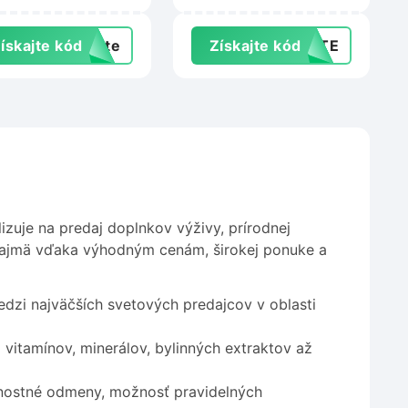
abilitacnepomocky.sk
Enori.sk
ískajte kód
exte
Získajte kód
AJTE
izuje na predaj doplnkov výživy, prírodnej
najmä vďaka výhodným cenám, širokej ponuke a
medzi najväčších svetových predajcov v oblasti
vitamínov, minerálov, bylinných extraktov až
rnostné odmeny, možnosť pravidelných