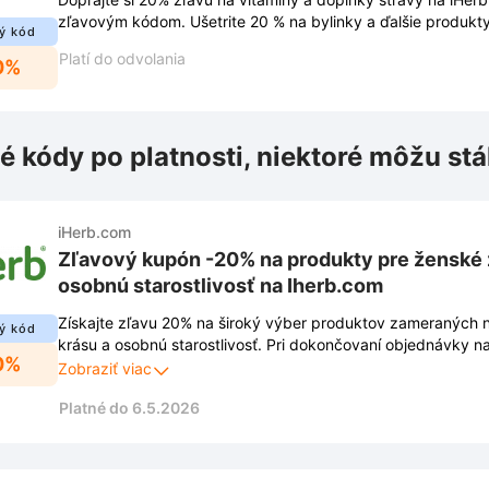
zľavovým kódom. Ušetrite 20 % na bylinky a ďalšie produkty
ý kód
Platí do odvolania
0%
é kódy po platnosti, niektoré môžu stá
iHerb.com
Zľavový kupón -20% na produkty pre ženské z
osobnú starostlivosť​ na Iherb.com
Získajte zľavu 20% na široký výber produktov zameraných 
ý kód
krásu a osobnú starostlivosť. Pri dokončovaní objednávky n
0%
využite aktuálny kupón a ušetrite tak pri nákupe obľúbenýc
Zobraziť viac
Platné do 6.5.2026