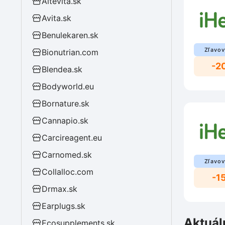
Altevita.sk
Avita.sk
Benulekaren.sk
Zľavov
Bionutrian.com
-2
Blendea.sk
Bodyworld.eu
Bornature.sk
Cannapio.sk
Carcireagent.eu
Carnomed.sk
Zľavov
Collalloc.com
-1
Drmax.sk
Earplugs.sk
Aktuál
Ecosupplements.sk