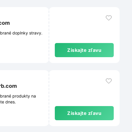
.com
brané doplnky stravy.
Získajte zľavu
erb.com
ybrané produkty na
ešte dnes.
Získajte zľavu