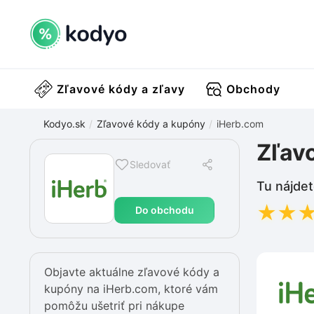
Zľavové kódy a zľavy
Obchody
Kodyo.sk
Zľavové kódy a kupóny
iHerb.com
Zľav
Sledovať
Tu nájdet
★
★
Do obchodu
Objavte aktuálne zľavové kódy a
kupóny na iHerb.com, ktoré vám
pomôžu ušetriť pri nákupe