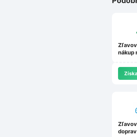
Podobn
Zľavov
nákup 
Mojale
Získa
Zľavov
doprav