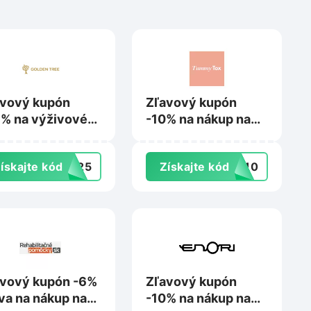
avový kupón
Zľavový kupón
% na výživové
-10% na nákup na
lnky na
Tummytox.sk
oldentree.sk
ískajte kód
GT25
Získajte kód
AJ10
vový kupón -6%
Zľavový kupón
va na nákup na
-10% na nákup na