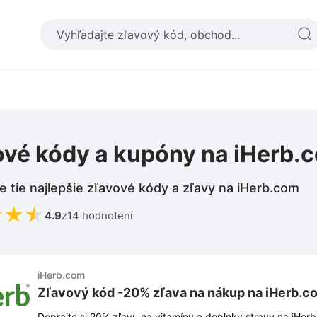
ové kódy a kupóny na iHerb.
e tie najlepšie zľavové kódy a zľavy na iHerb.com
★
★
★
4.9
z
14 hodnotení
iHerb.com
Zľavový kód -20% zľava na nákup na iHerb.c
Doprajte si 20% zľavu na vitamíny a doplnky stravy na iHer