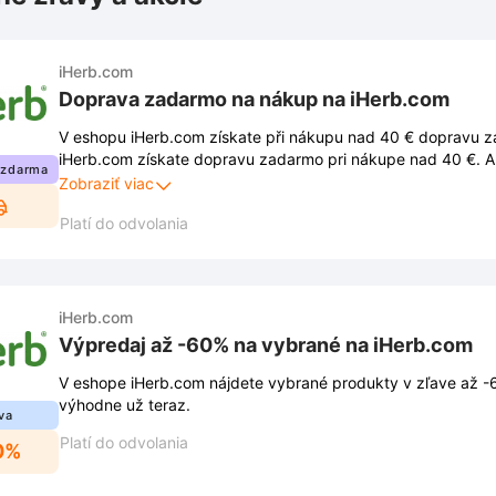
iHerb.com
Doprava zadarmo na nákup na iHerb.com
V eshopu iHerb.com získate při nákupu nad 40 € dopravu z
iHerb.com získate dopravu zadarmo pri nákupe nad 40 €. Ak
 zdarma
musíte dodržiavať podmienky stanovené obchodom. Tieto 
Zobraziť viac
uverejnené na webovej stránke obchodu a môžu sa z času n
Platí do odvolania
iHerb.com
Výpredaj až -60% na vybrané na iHerb.com
V eshope iHerb.com nájdete vybrané produkty v zľave až 
výhodne už teraz.
va
Platí do odvolania
0%