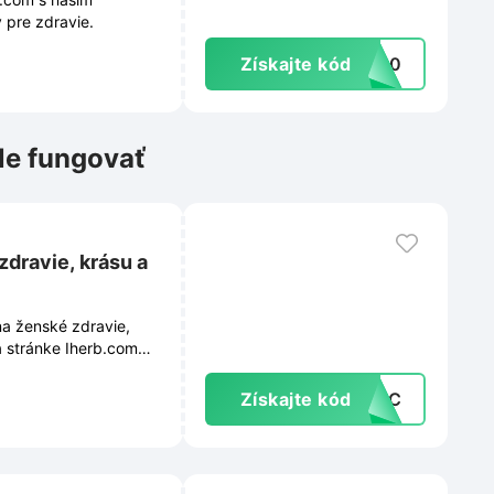
 pre zdravie.
Získajte kód
EW20
le fungovať
dravie, krásu a
na ženské zdravie,
a stránke Iherb.com
h doplnkov.
Získajte kód
BBPC