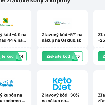
é zľavové kódy a kupóny
ý kód -4 € na
Zľavový kód -5% na
Zľ
nad 44 € na
nákup na Gsklub.sk
-25
karen.sk
dop
Gog
jte kód
UST4
Získajte kód
UST5
Z
ý kupón na
Zľavový kód -30%
Zľa
u zadarmo na
na nákup na
zľa